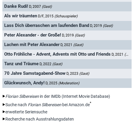
Danke Rudi!
D, 2007
(Gast)
Als wir träumten
D/F, 2015
(Schauspieler)
Lass Dich überraschen am laufenden Band
D, 2019
(Gast)
Peter Alexander - der Große!
D, 2019
(Gast)
Lachen mit Peter Alexander
D, 2021
(Gast)
Otto Fröhliche - Advent, Advents mit Otto und Friends
D, 2021
(Gast)
Tanz und Träume
D, 2022
(Gast)
70 Jahre Samstagabend-Show
D, 2023
(Gast)
Glückwunsch, Andy!
D, 2025
(Moderation)
Florian Silbereisen
in der IMDb (Internet Movie Database)
*
Suche nach
Florian Silbereisen
bei Amazon.de
erweiterte Seriensuche
Recherche nach Ausstrahlungsdaten