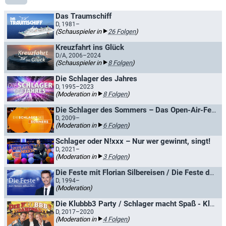
Das Traumschiff
D, 1981–
(Schauspieler in
26 Folgen
)
Kreuzfahrt ins Glück
D/A, 2006–2024
(Schauspieler in
8 Folgen
)
Die Schlager des Jahres
D, 1995–2023
(Moderation in
8 Folgen
)
Die Schlager des Sommers – Das Open-Air-Festival
D, 2009–
(Moderation in
6 Folgen
)
Schlager oder N!xxx – Nur wer gewinnt, singt!
D, 2021–
(Moderation in
3 Folgen
)
Die Feste mit Florian Silbereisen / Die Feste der Volksmusik
D, 1994–
(Moderation)
Die Klubbb3 Party / Schlager macht Spaß - Klubbb3 in den Bergen
D, 2017–2020
(Moderation in
4 Folgen
)