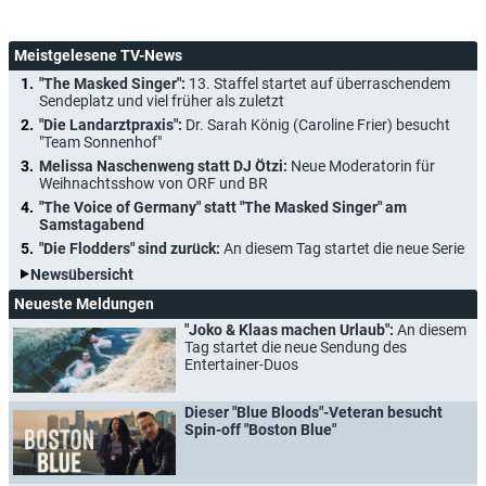
Meistgelesene TV-News
"The Masked Singer":
13. Staffel startet auf überraschendem
Sendeplatz und viel früher als zuletzt
"Die Landarztpraxis":
Dr. Sarah König (Caroline Frier) besucht
"Team Sonnenhof"
Melissa Naschenweng statt DJ Ötzi:
Neue Moderatorin für
Weihnachtsshow von ORF und BR
"The Voice of Germany" statt "The Masked Singer" am
Samstagabend
"Die Flodders" sind zurück:
An diesem Tag startet die neue Serie
Newsübersicht
Neueste Meldungen
"Joko & Klaas machen Urlaub":
An diesem
Tag startet die neue Sendung des
Entertainer-Duos
Dieser "Blue Bloods"-Veteran besucht
Spin-off "Boston Blue"