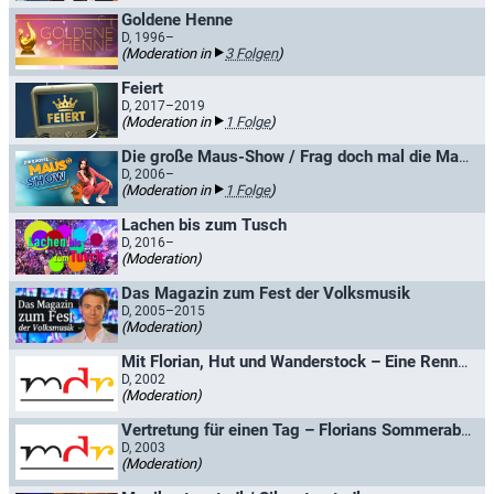
Goldene Henne
D, 1996–
(Moderation in
3 Folgen
)
Feiert
D, 2017–2019
(Moderation in
1 Folge
)
Die große Maus-Show / Frag doch mal die Maus
D, 2006–
(Moderation in
1 Folge
)
Lachen bis zum Tusch
D, 2016–
(Moderation)
Das Magazin zum Fest der Volksmusik
D, 2005–2015
(Moderation)
Mit Florian, Hut und Wanderstock – Eine Rennsteigwanderung mit Florian Silbereisen
D, 2002
(Moderation)
Vertretung für einen Tag – Florians Sommerabenteuer
D, 2003
(Moderation)