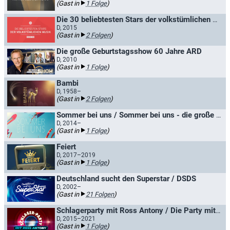
(Gast in
1 Folge
)
Die 30 beliebtesten Stars der volkstümlichen Musik
D, 2015
(Gast in
2 Folgen
)
Die große Geburtstagsshow 60 Jahre ARD
D, 2010
(Gast in
1 Folge
)
Bambi
D, 1958–
(Gast in
2 Folgen
)
Sommer bei uns / Sommer bei uns - die große Eröffnungsshow
D, 2014–
(Gast in
1 Folge
)
Feiert
D, 2017–2019
(Gast in
1 Folge
)
Deutschland sucht den Superstar / DSDS
D, 2002–
(Gast in
21 Folgen
)
Schlagerparty mit Ross Antony / Die Party mit Ross Antony
D, 2015–2021
(Gast in
1 Folge
)