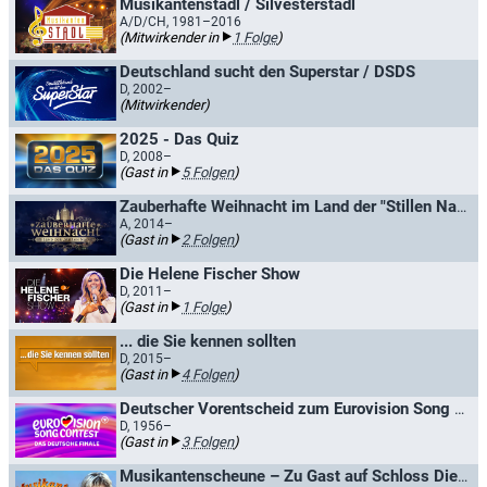
Musikantenstadl / Silvesterstadl
A/D/CH, 1981–2016
(Mitwirkender in
1 Folge
)
Deutschland sucht den Superstar / DSDS
D, 2002–
(Mitwirkender)
2025 - Das Quiz
D, 2008–
(Gast in
5 Folgen
)
Zauberhafte Weihnacht im Land der "Stillen Nacht"
A, 2014–
(Gast in
2 Folgen
)
Die Helene Fischer Show
D, 2011–
(Gast in
1 Folge
)
... die Sie kennen sollten
D, 2015–
(Gast in
4 Folgen
)
Deutscher Vorentscheid zum Eurovision Song Contest / Deutscher Vorentscheid zum Grand Prix Eurovision de la Chanson
D, 1956–
(Gast in
3 Folgen
)
Musikantenscheune – Zu Gast auf Schloss Diedersdorf