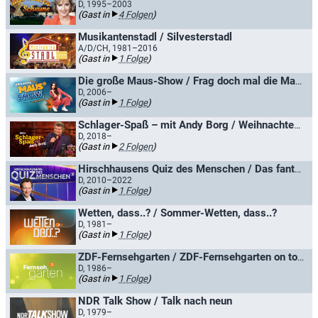
D, 1995–2003
(Gast in
4 Folgen
)
Musikantenstadl / Silvesterstadl
A/D/CH, 1981–2016
(Gast in
1 Folge
)
Die große Maus-Show / Frag doch mal die Maus
D, 2006–
(Gast in
1 Folge
)
Schlager-Spaß – mit Andy Borg / Weihnachten mit Andy Borg
D, 2018–
(Gast in
2 Folgen
)
Hirschhausens Quiz des Menschen / Das fantastische Quiz des Menschen
D, 2010–2022
(Gast in
1 Folge
)
Wetten, dass..? / Sommer-Wetten, dass..?
D, 1981–
(Gast in
1 Folge
)
ZDF-Fernsehgarten / ZDF-Fernsehgarten on tour
D, 1986–
(Gast in
1 Folge
)
NDR Talk Show / Talk nach neun
D, 1979–