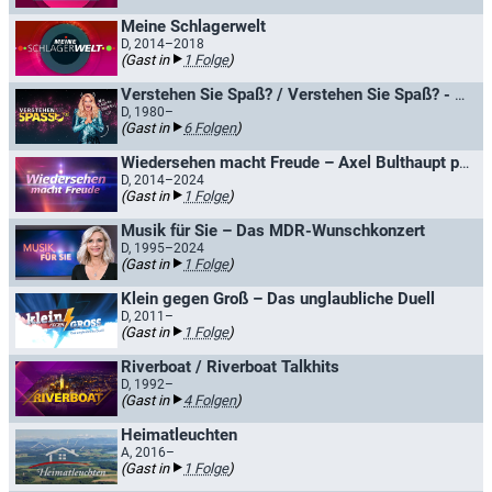
Meine Schlagerwelt
D, 2014–2018
(Gast in
1 Folge
)
Verstehen Sie Spaß? / Verstehen Sie Spaß? - Die Hallervorden-Show
D, 1980–
(Gast in
6 Folgen
)
Wiedersehen macht Freude – Axel Bulthaupt präsentiert Perlen der MDR Unterhaltung
D, 2014–2024
(Gast in
1 Folge
)
Musik für Sie – Das MDR-Wunschkonzert
D, 1995–2024
(Gast in
1 Folge
)
Klein gegen Groß – Das unglaubliche Duell
D, 2011–
(Gast in
1 Folge
)
Riverboat / Riverboat Talkhits
D, 1992–
(Gast in
4 Folgen
)
Heimatleuchten
A, 2016–
(Gast in
1 Folge
)