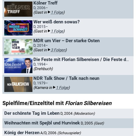
Kölner Treff
D, 2006–
(Gast in
1 Folge
)
Wer weiß denn sowas?
D, 2015–
(Gast in
1 Folge
)
MDR um Vier – Der starke Osten
D, 2014–
(Gast in
3 Folgen
)
Die Feste mit Florian Silbereisen / Die Feste der Volksmusik
D, 1994–
(Drehbuch)
NDR Talk Show / Talk nach neun
D, 1979–
(Kamera in
1 Folge
)
Spielfilme/Einzeltitel mit
Florian Silbereisen
Der schönste Tag im Leben
D, 2004
(Moderation)
Weihnachten mit Spejbl und Hurvinek
D, 2005
(Gast)
König der Herzen
A/D, 2006
(Schauspieler)