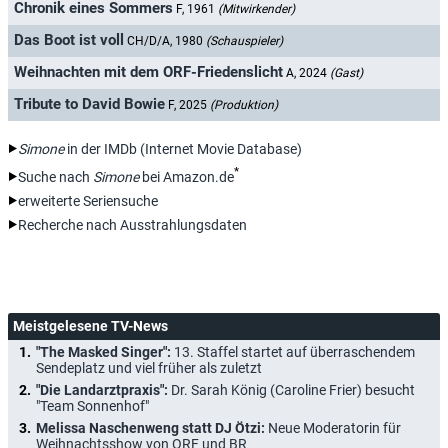
Chronik eines Sommers
F, 1961
(Mitwirkender)
Das Boot ist voll
CH/D/A, 1980
(Schauspieler)
Weihnachten mit dem ORF-Friedenslicht
A, 2024
(Gast)
Tribute to David Bowie
F, 2025
(Produktion)
Simone
in der IMDb (Internet Movie Database)
*
Suche nach
Simone
bei Amazon.de
erweiterte Seriensuche
Recherche nach Ausstrahlungsdaten
Meistgelesene TV-News
"The Masked Singer":
13. Staffel startet auf überraschendem
Sendeplatz und viel früher als zuletzt
"Die Landarztpraxis":
Dr. Sarah König (Caroline Frier) besucht
"Team Sonnenhof"
Melissa Naschenweng statt DJ Ötzi:
Neue Moderatorin für
Weihnachtsshow von ORF und BR