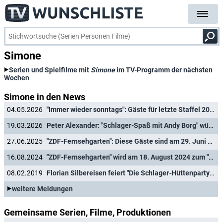
Simone
Serien und Spielfilme mit
Simone
im TV-Programm der nächsten
Wochen
Simone in den News
04.05.2026
"Immer wieder sonntags": Gäste für letzte Staffel 2026 verkündet
19.03.2026
Peter Alexander: "Schlager-Spaß mit Andy Borg" würdigt legendären Entertainer
27.06.2025
"ZDF-Fernsehgarten": Diese Gäste sind am 29. Juni 2025 im Discofox-Fieber
16.08.2024
"ZDF-Fernsehgarten" wird am 18. August 2024 zum "Festivalgarten" mit Fiddler's Green, Melissa Naschenweng und Co.
08.02.2019
Florian Silbereisen feiert "Die Schlager-Hüttenparty des Jahres"
weitere Meldungen
Gemeinsame Serien, Filme, Produktionen