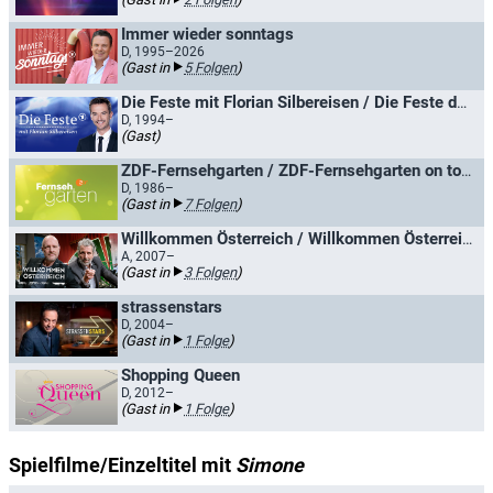
Immer wieder sonntags
D, 1995–2026
(Gast in
5 Folgen
)
Die Feste mit Florian Silbereisen / Die Feste der Volksmusik
D, 1994–
(Gast)
ZDF-Fernsehgarten / ZDF-Fernsehgarten on tour
D, 1986–
(Gast in
7 Folgen
)
Willkommen Österreich / Willkommen Österreich mit Stermann & Grissemann
A, 2007–
(Gast in
3 Folgen
)
strassenstars
D, 2004–
(Gast in
1 Folge
)
Shopping Queen
D, 2012–
(Gast in
1 Folge
)
Spielfilme/Einzeltitel mit
Simone