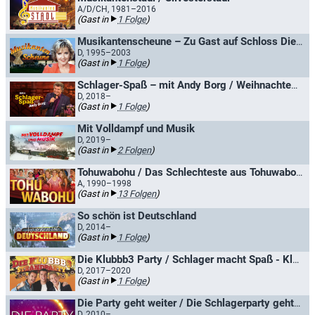
A/D/CH, 1981–2016
(Gast in
1 Folge
)
Musikantenscheune – Zu Gast auf Schloss Diedersdorf
D, 1995–2003
(Gast in
1 Folge
)
Schlager-Spaß – mit Andy Borg / Weihnachten mit Andy Borg
D, 2018–
(Gast in
1 Folge
)
Mit Volldampf und Musik
D, 2019–
(Gast in
2 Folgen
)
Tohuwabohu / Das Schlechteste aus Tohuwabohu
A, 1990–1998
(Gast in
13 Folgen
)
So schön ist Deutschland
D, 2014–
(Gast in
1 Folge
)
Die Klubbb3 Party / Schlager macht Spaß - Klubbb3 in den Bergen
D, 2017–2020
(Gast in
1 Folge
)
Die Party geht weiter / Die Schlagerparty geht weiter
D, 2010–