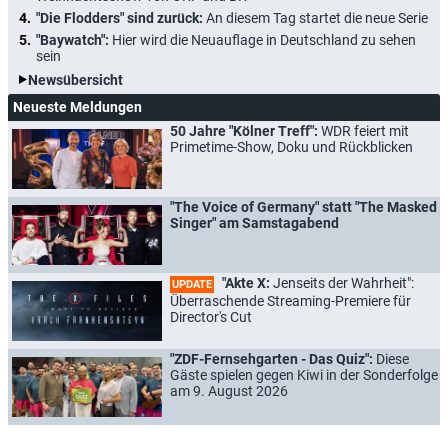
"Die Flodders" sind zurück:
An diesem Tag startet die neue Serie
"Baywatch":
Hier wird die Neuauflage in Deutschland zu sehen
sein
Newsübersicht
Neueste Meldungen
50 Jahre "Kölner Treff":
WDR feiert mit
Primetime-Show, Doku und Rückblicken
"The Voice of Germany" statt "The Masked
Singer" am Samstagabend
"Akte X:
Jenseits der Wahrheit":
UPDATE
Überraschende Streaming-Premiere für
Director's Cut
"ZDF-Fernsehgarten - Das Quiz":
Diese
Gäste spielen gegen Kiwi in der Sonderfolge
am 9. August 2026