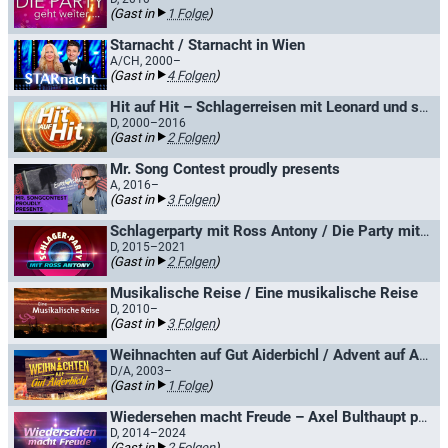
(Gast in
1 Folge
)
Starnacht / Starnacht in Wien
A/CH, 2000–
(Gast in
4 Folgen
)
Hit auf Hit – Schlagerreisen mit Leonard und seinen Gästen
D, 2000–2016
(Gast in
2 Folgen
)
Mr. Song Contest proudly presents
A, 2016–
(Gast in
3 Folgen
)
Schlagerparty mit Ross Antony / Die Party mit Ross Antony
D, 2015–2021
(Gast in
2 Folgen
)
Musikalische Reise / Eine musikalische Reise
D, 2010–
(Gast in
3 Folgen
)
Weihnachten auf Gut Aiderbichl / Advent auf Aiderbichl
D/A, 2003–
(Gast in
1 Folge
)
Wiedersehen macht Freude – Axel Bulthaupt präsentiert Perlen der MDR Unterhaltung
D, 2014–2024
(Gast in
2 Folgen
)