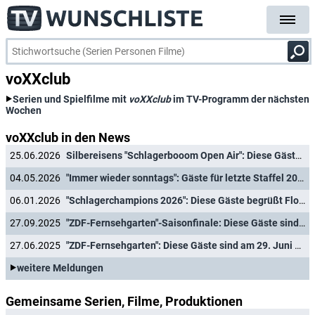
voXXclub
Serien und Spielfilme mit
voXXclub
im TV-Programm der nächsten
Wochen
voXXclub in den News
25.06.2026
Silbereisens "Schlagerbooom Open Air": Diese Gäste sind am 27. Juni 2026 in Kitzbühel dabei
04.05.2026
"Immer wieder sonntags": Gäste für letzte Staffel 2026 verkündet
06.01.2026
"Schlagerchampions 2026": Diese Gäste begrüßt Florian Silbereisen am 10. Januar 2026
27.09.2025
"ZDF-Fernsehgarten"-Saisonfinale: Diese Gäste sind in der Oktoberfest-Ausgabe am 28. September 2025 dabei
27.06.2025
"ZDF-Fernsehgarten": Diese Gäste sind am 29. Juni 2025 im Discofox-Fieber
weitere Meldungen
Gemeinsame Serien, Filme, Produktionen