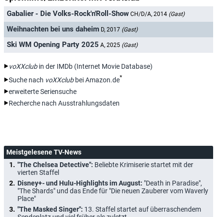
Gabalier - Die Volks-Rock'n'Roll-Show
CH/D/A, 2014
(Gast)
Weihnachten bei uns daheim
D, 2017
(Gast)
Ski WM Opening Party 2025
A, 2025
(Gast)
voXXclub
in der IMDb (Internet Movie Database)
*
Suche nach
voXXclub
bei Amazon.de
erweiterte Seriensuche
Recherche nach Ausstrahlungsdaten
Meistgelesene TV-News
"The Chelsea Detective":
Beliebte Krimiserie startet mit der
vierten Staffel
Disney+- und Hulu-Highlights im August:
"Death in Paradise",
"The Shards" und das Ende für "Die neuen Zauberer vom Waverly
Place"
"The Masked Singer":
13. Staffel startet auf überraschendem
Sendeplatz und viel früher als zuletzt