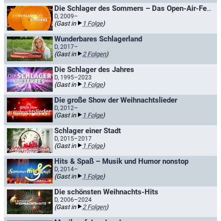
Die Schlager des Sommers – Das Open-Air-Festival
D, 2009–
(Gast in
1 Folge
)
Wunderbares Schlagerland
D, 2017–
(Gast in
2 Folgen
)
Die Schlager des Jahres
D, 1995–2023
(Gast in
1 Folge
)
Die große Show der Weihnachtslieder
D, 2012–
(Gast in
1 Folge
)
Schlager einer Stadt
D, 2015–2017
(Gast in
1 Folge
)
Hits & Spaß – Musik und Humor nonstop
D, 2014–
(Gast in
1 Folge
)
Die schönsten Weihnachts-Hits
D, 2006–2024
(Gast in
2 Folgen
)