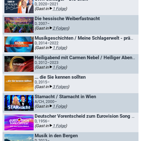
D, 2020–2021
(Gast in
1 Folge
)
Die hessische Weiberfastnacht
D, 2007–
(Gast in
2 Folgen
)
Musikgeschichten / Meine Schlagerwelt - präsentiert von ...
D, 2014–2022
(Gast in
1 Folge
)
Heiligabend mit Carmen Nebel / Heiliger Abend mit Carmen Nebel
D, 2012–2023
(Gast in
1 Folge
)
... die Sie kennen sollten
D, 2015–
(Gast in
3 Folgen
)
Starnacht / Starnacht in Wien
A/CH, 2000–
(Gast in
1 Folge
)
Deutscher Vorentscheid zum Eurovision Song Contest / Deutscher Vorentscheid zum Grand Prix Eurovision de la Chanson
D, 1956–
(Gast in
1 Folge
)
Musik in den Bergen
D, 2013–