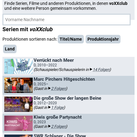
Finde Serien, Filme und anderen Produktionen, in denen
voXXclub
und eine weitere Person gemeinsam vorkommen.
Serien mit
voXXclub
Produktionen sortieren nach:
Titel/Name
Produktionsjahr
Land
Verrückt nach Meer
D, 2010–2022
(Schauspieler/Schauspielerin in
14 Folgen
)
Marc Pirchers Hitgeschichten
D, 2025–
(Gast in
2 Folgen
)
Die große Show der langen Beine
D, 2012–2020
(Gast in
1 Folge
)
Kiwis große Partynacht
D, 2023
(Gast in
2 Folgen
)
SWR Schlager - Die Show