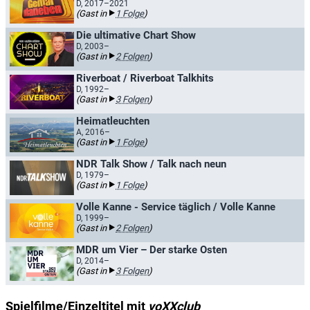
D, 2017–2021
(Gast in
1 Folge
)
Die ultimative Chart Show
D, 2003–
(Gast in
2 Folgen
)
Riverboat / Riverboat Talkhits
D, 1992–
(Gast in
3 Folgen
)
Heimatleuchten
A, 2016–
(Gast in
1 Folge
)
NDR Talk Show / Talk nach neun
D, 1979–
(Gast in
1 Folge
)
Volle Kanne - Service täglich / Volle Kanne
D, 1999–
(Gast in
2 Folgen
)
MDR um Vier – Der starke Osten
D, 2014–
(Gast in
3 Folgen
)
Spielfilme/Einzeltitel mit
voXXclub