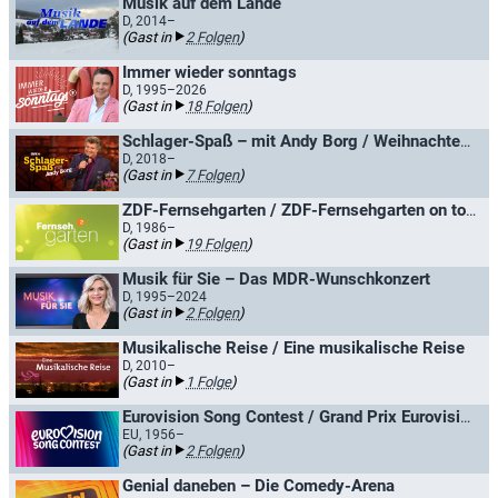
Musik auf dem Lande
D, 2014–
(Gast in
2 Folgen
)
Immer wieder sonntags
D, 1995–2026
(Gast in
18 Folgen
)
Schlager-Spaß – mit Andy Borg / Weihnachten mit Andy Borg
D, 2018–
(Gast in
7 Folgen
)
ZDF-Fernsehgarten / ZDF-Fernsehgarten on tour
D, 1986–
(Gast in
19 Folgen
)
Musik für Sie – Das MDR-Wunschkonzert
D, 1995–2024
(Gast in
2 Folgen
)
Musikalische Reise / Eine musikalische Reise
D, 2010–
(Gast in
1 Folge
)
Eurovision Song Contest / Grand Prix Eurovision de la Chanson
EU, 1956–
(Gast in
2 Folgen
)
Genial daneben – Die Comedy-Arena