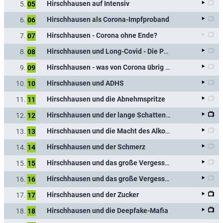
Hirschhausen auf Intensiv
5.
05
Hirschhausen als Corona-Impfproband
6.
06
Hirschhausen - Corona ohne Ende?
7.
07
Hirschhausen und Long-Covid - Die Pandemie der Unbehandelten
8.
08
Hirschhausen - was von Corona übrig bleibt
9.
09
Hirschhausen und ADHS
10.
10
Hirschhausen und die Abnehmspritze
11.
11
Hirschhausen und der lange Schatten von Corona
12.
12
(Hirsc
Hirschhausen und die Macht des Alkohols
13.
13
Hirschhausen und der Schmerz
14.
14
Hirschhausen und das große Vergessen - Habe ich Demenz?
15.
15
Hirschhausen und das große Vergessen - Kann ich Demenz aufhalten?
16.
16
Hirschhausen und der Zucker
17.
17
Hirschhausen und die Deepfake-Mafia
18.
18