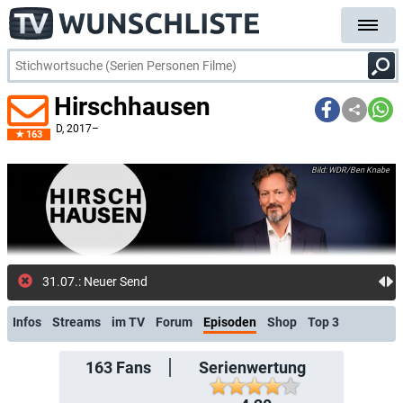
Hirschhausen
D
, 2017–
163
WDR/Ben Knabe
31.07.: Neuer Sendetermin
Infos
Streams
im TV
Forum
Episoden
Shop
Top 3
163
Fans
Serienwertung