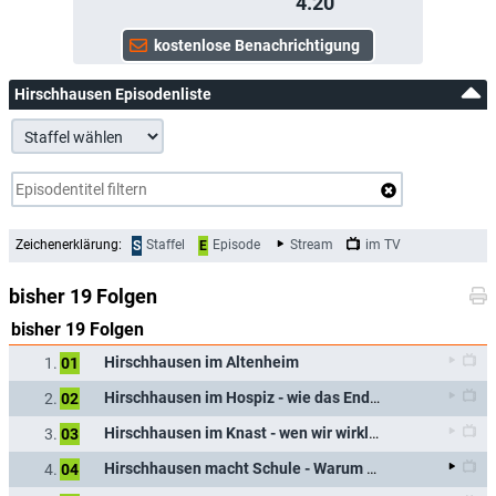
4.20
Hirschhausen Episodenliste
Zeichenerklärung:
Staffel
Episode
Stream
im TV
S
E
bisher 19 Folgen
bisher 19 Folgen
Hirschhausen im Altenheim
1.
01
Hirschhausen im Hospiz - wie das Ende gelingen kann
2.
02
Hirschhausen im Knast - wen wir wirklich im Leben brauchen
3.
03
Hirschhausen macht Schule - Warum Bildung gesund macht
4.
04