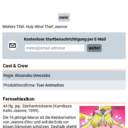
mehr
Weitere Titel:
Holy Wind Thief Jeanne
Kostenlose Startbenachrichtigung per E-Mail
weiter
Cast & Crew
Regie:
Atsunobu Umezaba
Produktionsfirma:
Toei Animation
Fernsehlexikon
44 tlg. jap. Zeichentrickserie (Kamikaze
Toei
Kaito Jeanne; 1999).
Die 16 jährige Maron ist die Reinkarnation
von Jeanne d'Arc und soll die Erde vor
bösen Dämonen schützen. Deshalb stiehlt