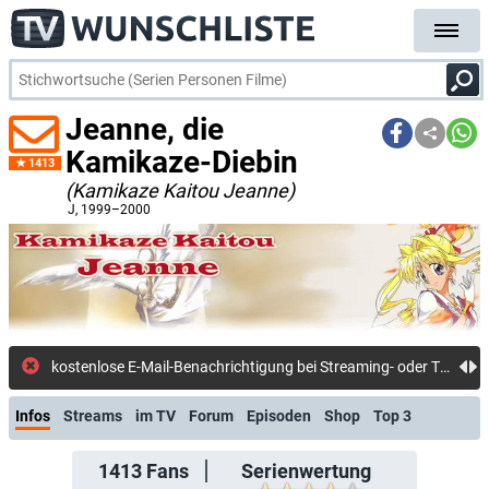
Jeanne, die
Kamikaze-Diebin
1413
(Kamikaze Kaitou Jeanne)
J
, 1999–2000
kostenlose E-Mail-Benachrichtigung bei Streaming- oder TV-Start
Infos
Streams
im TV
Forum
Episoden
Shop
Top 3
1413
Fans
Serienwertung