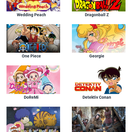
Wedding Peach
Dragonball Z
One Piece
Georgie
DoReMi
Detektiv Conan