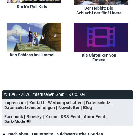
Rock'n Roll Kids
Der Hobbit: Die
Schlacht der fünf Heere
Das Schloss im Himmel
Die Chroniken von
Erdsee
© 1998 - 2026 imfernsehen GmbH & Co. KG
Impressum
Kontakt
Werbung schalten
Datenschutz
Datenschutzeinstellungen
Newsletter
Blog
Facebook
Bluesky
X.com
RSS-Feed
Atom-Feed
Dark-Mode
nach oben
Hauptseite
Stichwortsuche
Serien