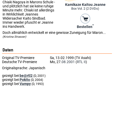
Chiaki Nagoya in Marons Schule -
Kamikaze Kaitou Jeanne
und plötzlich hat sie keine ruhige
Box Vol. 2 (2 DVDs)
Minute mehr. Chiaki ist allerdings
in Wirklichkeit Jeannes
Widersacher Kaito Sindbad.
Immer wieder pfuscht er Jeanne
*
ins Handwerk.
Bestellen
Doch allmählich entwickelt er eine gewisse Zuneigung für Maron...
(Kristina Strasser)
Daten
Original TV-Premiere
Sa, 13.02.1999 (TV Asahi)
Deutsche TV-Premiere
Mo, 27.
08.2001
(
RTL II
)
Originalsprache:
Japanisch
gezeigt bei
be@rtl2
(D, 2001)
gezeigt bei
Pokito
(D, 2004)
gezeigt bei
Vampy
(D, 1993)