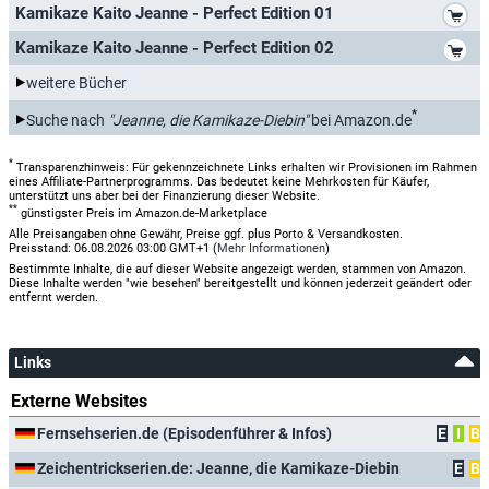
*
Kamikaze Kaito Jeanne - Perfect Edition 01
*
Kamikaze Kaito Jeanne - Perfect Edition 02
weitere Bücher
*
Suche nach
"Jeanne, die Kamikaze-Diebin"
bei Amazon.de
*
Transparenzhinweis: Für gekennzeichnete Links erhalten wir Provisionen im Rahmen
eines Affiliate-Partnerprogramms. Das bedeutet keine Mehrkosten für Käufer,
unterstützt uns aber bei der Finanzierung dieser Website.
**
günstigster Preis im Amazon.de-Marketplace
Alle Preisangaben ohne Gewähr, Preise ggf. plus Porto & Versandkosten.
Preisstand: 06.08.2026 03:00 GMT+1 (
Mehr Informationen
)
Bestimmte Inhalte, die auf dieser Website angezeigt werden, stammen von Amazon.
Diese Inhalte werden "wie besehen" bereitgestellt und können jederzeit geändert oder
entfernt werden.
Links
Externe Websites
Fernsehserien.de (Episodenführer & Infos)
E
I
B
Zeichentrickserien.de: Jeanne, die Kamikaze-Diebin
E
B