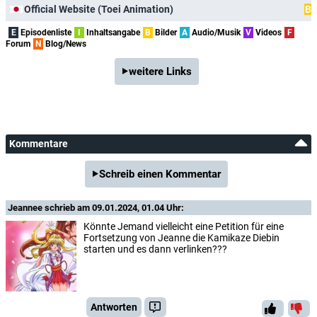
Official Website (Toei Animation)
B
E
Episodenliste
I
Inhaltsangabe
B
Bilder
A
Audio/Musik
V
Videos
F
Forum
N
Blog/News
weitere Links
Kommentare
Schreib einen Kommentar
Jeannee
schrieb am 09.01.2024, 01.04 Uhr:
Könnte Jemand vielleicht eine Petition für eine
Fortsetzung von Jeanne die Kamikaze Diebin
starten und es dann verlinken???
Antworten