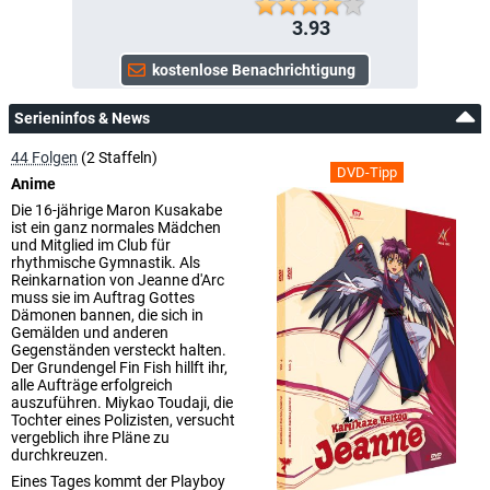
3.93
Serieninfos & News
44 Folgen
(2 Staffeln)
DVD-Tipp
Anime
Die 16-jährige Maron Kusakabe
ist ein ganz normales Mädchen
und Mitglied im Club für
rhythmische Gymnastik. Als
Reinkarnation von Jeanne d'Arc
muss sie im Auftrag Gottes
Dämonen bannen, die sich in
Gemälden und anderen
Gegenständen versteckt halten.
Der Grundengel Fin Fish hillft ihr,
alle Aufträge erfolgreich
auszuführen. Miykao Toudaji, die
Tochter eines Polizisten, versucht
vergeblich ihre Pläne zu
durchkreuzen.
Eines Tages kommt der Playboy