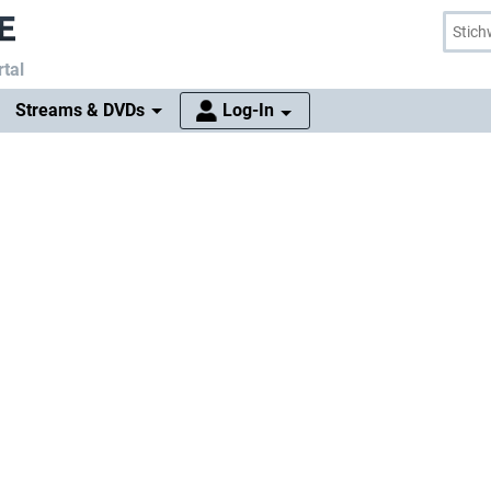
tal
Streams & DVDs
Log-In