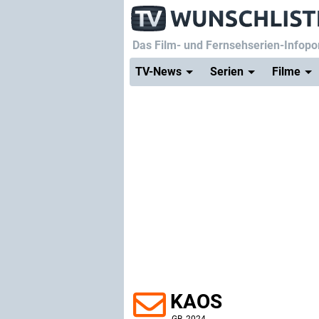
Das Film- und Fernsehserien-Infopor
TV-News
Serien
Filme
KAOS