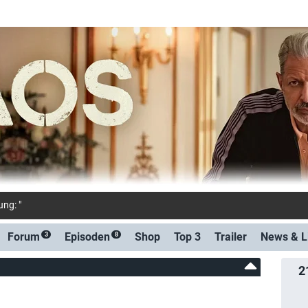
ng: "Every Year After": Ein Seestädtc
Forum
Episoden
Shop
Top 3
Trailer
News &
L
3
8
2