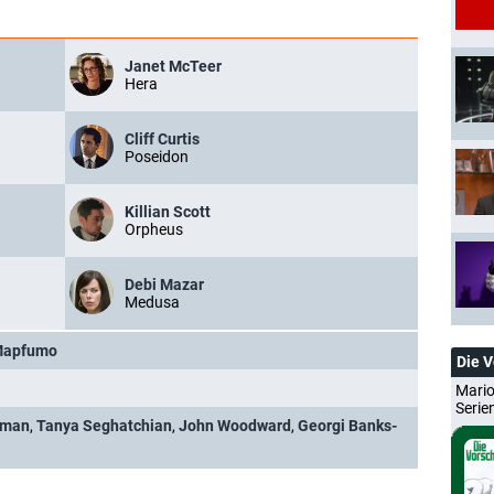
Janet McTeer
Hera
Cliff Curtis
Poseidon
Killian Scott
Orpheus
Debi Mazar
Medusa
Mapfumo
Die 
Mario
Serie
rman
,
Tanya Seghatchian
,
John Woodward
,
Georgi Banks-