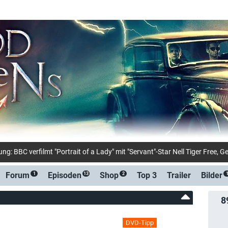
Forum
Episoden
Shop
Top 3
Trailer
Bilder
1
13
2
8
DVD-Tipp