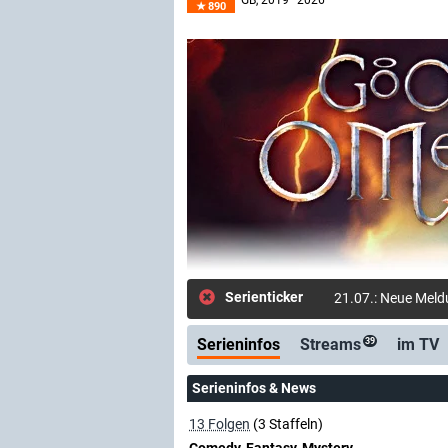
GB
, 2019–2026
890
Serienticker
23.05.: Ne
Serieninfos
Streams
im TV
39
Serieninfos & News
13 Folgen
(3 Staffeln)