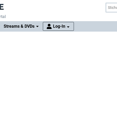
tal
Streams & DVDs
Log-In