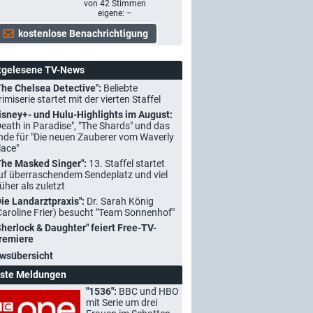
von
42
Stimmen
eigene: –
tgelesene TV-News
The Chelsea Detective":
Beliebte
rimiserie startet mit der vierten Staffel
isney+- und Hulu-Highlights im August:
Death in Paradise", "The Shards" und das
nde für "Die neuen Zauberer vom Waverly
lace"
The Masked Singer":
13. Staffel startet
uf überraschendem Sendeplatz und viel
rüher als zuletzt
Die Landarztpraxis":
Dr. Sarah König
Caroline Frier) besucht "Team Sonnenhof"
Sherlock & Daughter" feiert Free-TV-
remiere
wsübersicht
ste Meldungen
"1536":
BBC und HBO
mit Serie um drei