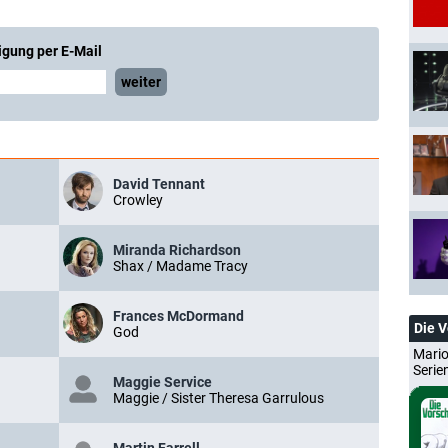
igung per E-Mail
weiter
David Tennant
Crowley
Miranda Richardson
Shax / Madame Tracy
Frances McDormand
Die 
God
Mario
Serie
Maggie Service
Maggie / Sister Theresa Garrulous
Martin Farrell