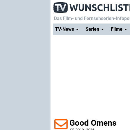
Das Film- und Fernsehserien-Infopor
TV-News
Serien
Filme
Good Omens