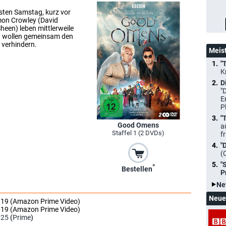
hsten Samstag, kurz vor
mon Crowley (David
heen) leben mittlerweile
nd wollen gemeinsam den
 verhindern.
Meis
"
K
D
"
E
P
"
Good Omens
a
Staffel 1 (2 DVDs)
f
"
(
"
*
Bestellen
P
Ne
Neue
019 (Amazon Prime Video)
019 (Amazon Prime Video)
025
(
Prime
)