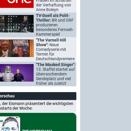
Frauen im Schatten
der Verhaftung von
Anne Boleyn
TV-Duell als Polit-
Thriller:
BR und ORF
produzieren
besonderes Fernseh-
Kammerspiel
"The Varnell Hill
Show":
Neue
Comedyserie mit
Termin für
Deutschlandpremiere
"The Masked Singer":
13. Staffel startet auf
überraschendem
Sendeplatz und viel
früher als zuletzt
Vorschau
, der Eismann präsentiert die wichtigsten
nstarts der Woche: