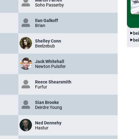
Soho Passerby
Ilan Galkoff
Brian
be
be
Shelley Conn
Beelzebub
Jack Whitehall
Newton Pulsifer
Reece Shearsmith
Furfur
Sian Brooke
Deirdre Young
Ned Dennehy
Hastur