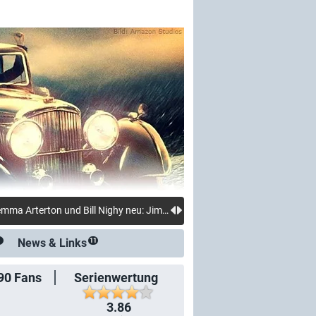
News &
Links
1
11
90
Fans
Serienwertung
3.86