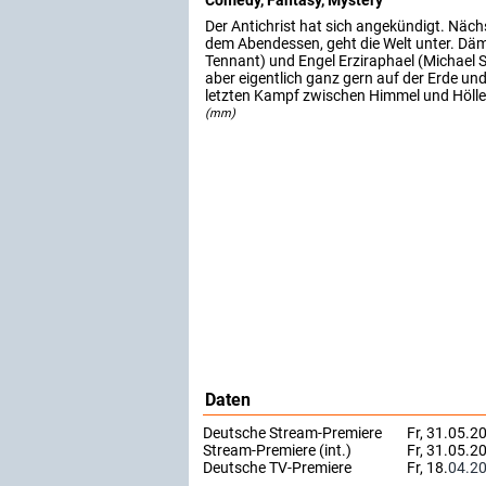
Comedy, Fantasy, Mystery
Der Antichrist hat sich angekündigt. Näc
dem Abendessen, geht die Welt unter. Dä
Tennant) und Engel Erziraphael (Michael S
aber eigentlich ganz gern auf der Erde u
letzten Kampf zwischen Himmel und Hölle
(mm)
Daten
Deutsche Stream-Premiere
Fr, 31.05.2
Stream-Premiere (int.)
Fr, 31.05.2
Deutsche TV-Premiere
Fr, 18.
04.2