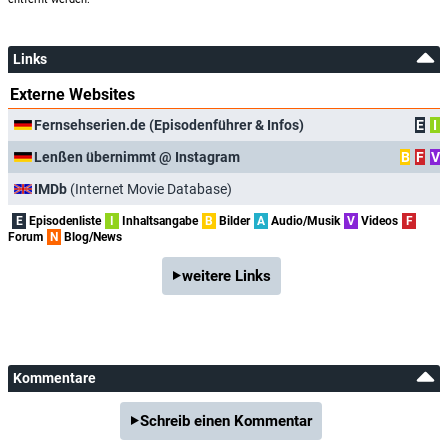
Links
Externe Websites
Fernsehserien.de (Episodenführer & Infos)
E
I
Lenßen übernimmt @ Instagram
B
F
V
IMDb
(Internet Movie Database)
E
Episodenliste
I
Inhaltsangabe
B
Bilder
A
Audio/Musik
V
Videos
F
Forum
N
Blog/News
weitere Links
Kommentare
Schreib einen Kommentar