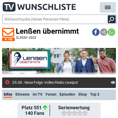
Lenßen übernimmt
D
, 2020–2023
140
SAT.1 / Richard Hübner
05.08.: Neue Folge: Volles Risiko (waiputhek)
Infos
Streams
im TV
Forum
Episoden
Shop
Top 3
Platz 551
Serienwertung
140
Fans