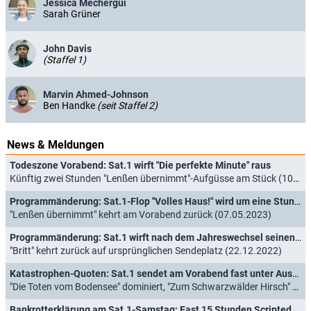
Jessica Mechergui
Sarah Grüner
John Davis
(Staffel 1)
Marvin Ahmed-Johnson
Ben Handke
(seit Staffel 2)
News & Meldungen
Todeszone Vorabend: Sat.1 wirft "Die perfekte Minute" raus
Künftig zwei Stunden "Lenßen übernimmt"-Aufgüsse am Stück (10.05.2023)
Programmänderung: Sat.1-Flop "Volles Haus!" wird um eine Stunde gekürzt
"Lenßen übernimmt" kehrt am Vorabend zurück (07.05.2023)
Programmänderung: Sat.1 wirft nach dem Jahreswechsel seinen Nachmittag wieder um
"Britt" kehrt zurück auf ursprünglichen Sendeplatz (22.12.2022)
Katastrophen-Quoten: Sat.1 sendet am Vorabend fast unter Ausschluss der Öffentlichkeit
"Die Toten vom Bodensee" dominiert, "Zum Schwarzwälder Hirsch" endet erfreulich (08.11.2022)
Bankrotterklärung am Sat.1-Samstag: Fast 15 Stunden Scripted Reality am Stück!