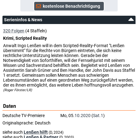
Serieninfos & News
320 Folgen
(4 Staffeln)
Krimi, Scripted Reality
Anwalt Ingo Lenßen will in dem Scripted-Reality-Format "Lenßen
übernimmt" für die Rechte von Bürgern eintreten, die sich keine
rechtliche Unterstützung leisten können. Gerade bei der
Notwendigkeit von Soforthilfen, will der Fernsehjurist mit seinem
Wissen und Sachverstand behilflich sein. Begleitet wird Lenßen von
Assistentin Sarah Grüner und Ben Handke, der John Davis aus Staffel
1 ersetzt. Gemeinsam sollen Menschen aus schwierigen
Lebensumständen auf einen geordneten Weg zurückgeführt werden,
der es ihnen ermöglicht, das weitere Leben hoffnungsvoll anzugehen.
(Roger Förster/LR)
Daten
Deutsche TV-Premiere
Mo, 05.
10.2020
(
Sat.1
)
Originalsprache:
Deutsch
siehe auch
Lenßen hilft
(D, 2024)
siehe auch
Lenßen & Partner
(D, 2003)