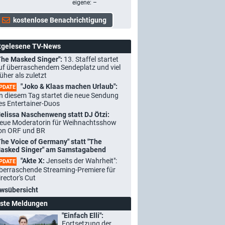
eigene: –
tgelesene TV-News
The Masked Singer":
13. Staffel startet
uf überraschendem Sendeplatz und viel
rüher als zuletzt
"Joko & Klaas machen Urlaub":
PDATE
n diesem Tag startet die neue Sendung
es Entertainer-Duos
elissa Naschenweng statt DJ Ötzi:
eue Moderatorin für Weihnachtsshow
on ORF und BR
The Voice of Germany" statt "The
asked Singer" am Samstagabend
"Akte X:
Jenseits der Wahrheit":
PDATE
berraschende Streaming-Premiere für
irector's Cut
wsübersicht
ste Meldungen
"Einfach Elli":
Fortsetzung der