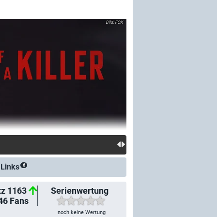
FOX
&
Links
6
tz 1163
Serienwertung
46
Fans
noch keine Wertung