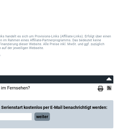
 handelt es sich um Provisions-Links (Affiliate-Links). Erfolgt über einen
onen im Rahmen eines Affiliate-Partnerprogramms. Das bedeutet keine
Finanzierung dieser Website. Alle Preise inkl. MwSt. und ggf. zuzüglich
 auf der jeweiligen Webseite.
.
" im Fernsehen?
Serienstart kostenlos per E-Mail benachrichtigt werden:
weiter