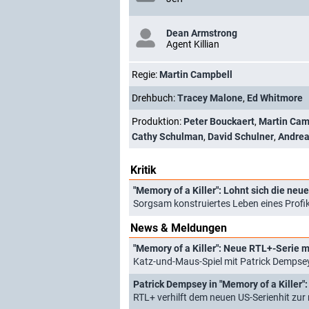
Dean Armstrong
Agent Killian
Regie:
Martin Campbell
Drehbuch:
Tracey Malone
,
Ed Whitmore
Produktion:
Peter Bouckaert
,
Martin Cam
Cathy Schulman
,
David Schulner
,
Andrea
Kritik
"Memory of a Killer": Lohnt sich die ne
Sorgsam konstruiertes Leben eines Profi
News & Meldungen
"Memory of a Killer": Neue RTL+-Serie m
Katz-und-Maus-Spiel mit Patrick Dempsey
Patrick Dempsey in "Memory of a Killer":
RTL+ verhilft dem neuen US-Serienhit zu