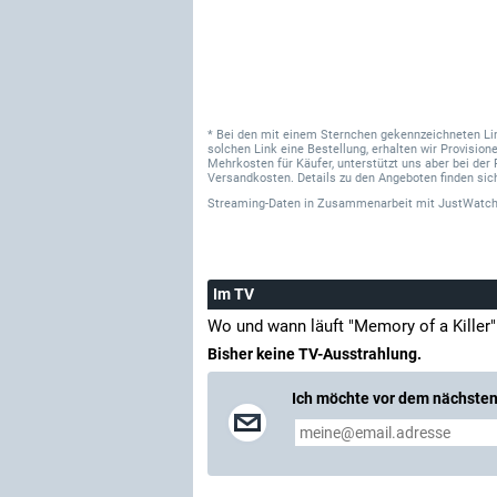
* Bei den mit einem Sternchen gekennzeichneten Links
solchen Link eine Bestellung, erhalten wir Provisi
Mehrkosten für Käufer, unterstützt uns aber bei der 
Versandkosten. Details zu den Angeboten finden sich
Streaming-Daten
in Zusammenarbeit mit
JustWatch
Im TV
Wo und wann läuft "Memory of a Killer
Bisher keine TV-Ausstrahlung.
Ich möchte vor dem nächsten 