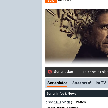
USA
, 2026–
446
Serienticker
07.06.: Neue Folge
Serieninfos
Streams
im TV
49
Serieninfos & News
bisher 10 Folgen
(1 Staffel)