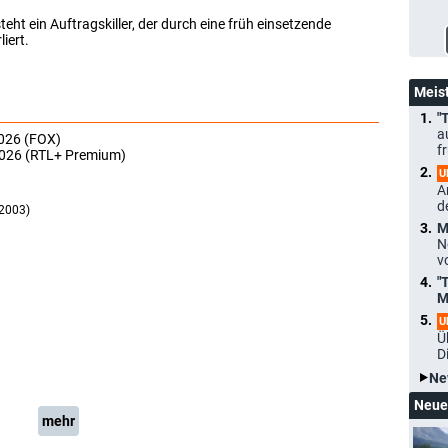
teht ein Auftragskiller, der durch eine früh einsetzende
iert.
Meis
"
a
2026 (FOX)
f
2026 (RTL+ Premium)
U
A
d
 2003)
M
N
v
"
M
U
Ü
D
Ne
Neue
mehr