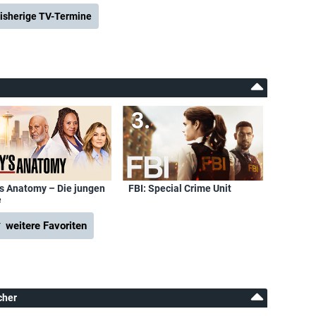
isherige TV-Termine
's Anatomy – Die jungen
FBI: Special Crime Unit
e
 weitere Favoriten
cher