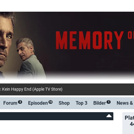
: Kein Happy End (Apple TV Store)
Forum
Episoden
Shop
Top 3
Bilder
News 
3
10
1
Pla
4