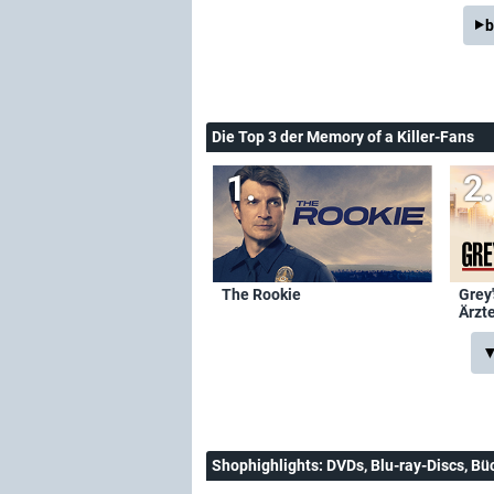
b
Die Top 3 der Memory of a Killer-Fans
The Rookie
Grey
Ärzt
▼
Shophighlights
: DVDs, Blu-ray-Discs, Bü