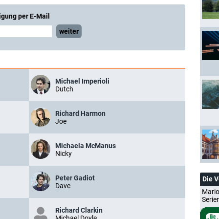
igung per E-Mail
weiter
Michael Imperioli
Dutch
Richard Harmon
Joe
Michaela McManus
Nicky
Peter Gadiot
Die 
Dave
Mario
Serie
Richard Clarkin
Michael Doyle