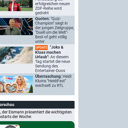
erfolgreichen neuen
ZDF-Reihe wird
gedreht
Quoten:
"Quiz-
Champion" siegt in
der jungen Zielgruppe,
"Duell um die Welt"-
Best-of geht völlig
unter
"Joko &
UPDATE
Klaas machen
Urlaub":
An diesem
Tag startet die neue
Sendung des
Entertainer-Duos
Überraschung:
Heidi
Klums "HeidiFest"
wechselt zu RTL
Vorschau
, der Eismann präsentiert die wichtigsten
nstarts der Woche: