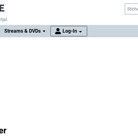
tal
Streams & DVDs
Log-In
er