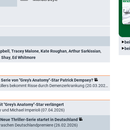
be
be
pbell
,
Tracey Malone
,
Kate Roughan
,
Arthur Sarkissian
,
 Shay
,
Ed Whitmore
ue Serie von "Grey's Anatomy"-Star Patrick Dempsey?
killers bekommt Risse durch Demenzerkrankung (20.03.2026)
it "Grey's Anatomy"-Star verlängert
 und Michael Imperioli (07.04.2026)
 Neue Thriller-Serie startet in Deutschland
r raschen Deutschlandpremiere (26.02.2026)