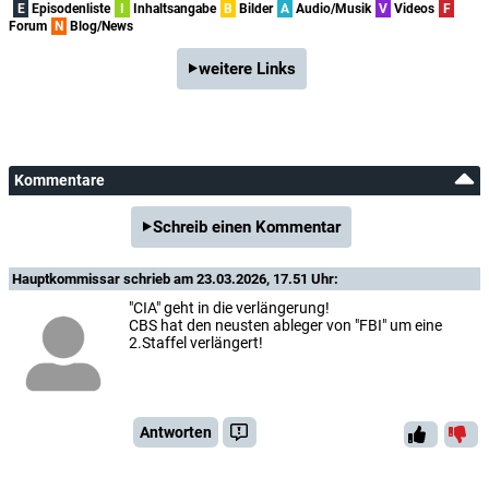
E
Episodenliste
I
Inhaltsangabe
B
Bilder
A
Audio/Musik
V
Videos
F
Forum
N
Blog/News
weitere Links
Kommentare
Schreib einen Kommentar
Hauptkommissar
schrieb am 23.03.2026, 17.51 Uhr:
"CIA" geht in die verlängerung!
CBS hat den neusten ableger von "FBI" um eine
2.Staffel verlängert!
Antworten