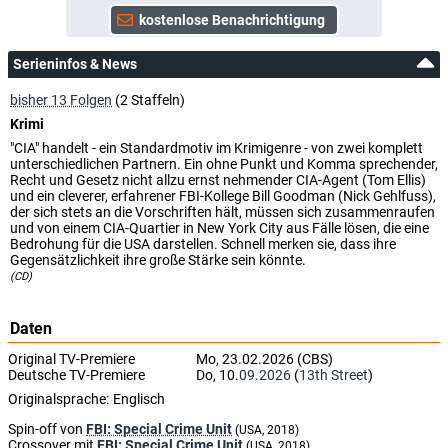
Serieninfos & News
bisher 13 Folgen
(2 Staffeln)
Krimi
"CIA" handelt - ein Standardmotiv im Krimigenre - von zwei komplett
unterschiedlichen Partnern. Ein ohne Punkt und Komma sprechender,
Recht und Gesetz nicht allzu ernst nehmender CIA-Agent (Tom Ellis)
und ein cleverer, erfahrener FBI-Kollege Bill Goodman (Nick Gehlfuss),
der sich stets an die Vorschriften hält, müssen sich zusammenraufen
und von einem CIA-Quartier in New York City aus Fälle lösen, die eine
Bedrohung für die USA darstellen. Schnell merken sie, dass ihre
Gegensätzlichkeit ihre große Stärke sein könnte.
(CD)
Daten
Original TV-Premiere
Mo, 23.02.2026 (CBS)
Deutsche TV-Premiere
Do, 10.
09.2026
(
13th Street
)
Originalsprache:
Englisch
Spin-off von
FBI: Special Crime Unit
(USA, 2018)
Crossover mit
FBI: Special Crime Unit
(USA, 2018)