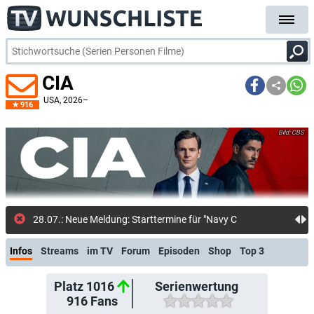
CIA
USA
, 2026–
916
CBS
28.07.: Neue Meldung: Starttermine für "Navy CIS", "Tracker", "F
Infos
Streams
im TV
Forum
Episoden
Shop
Top 3
Platz 1016
Serienwertung
916
Fans