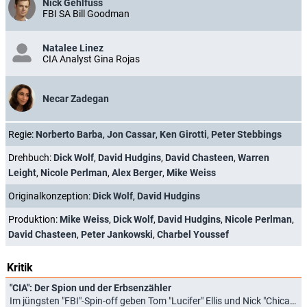
Nick Gehlfuss
FBI SA Bill Goodman
Natalee Linez
CIA Analyst Gina Rojas
Necar Zadegan
Regie:
Norberto Barba
,
Jon Cassar
,
Ken Girotti
,
Peter Stebbings
Drehbuch:
Dick Wolf
,
David Hudgins
,
David Chasteen
,
Warren
Leight
,
Nicole Perlman
,
Alex Berger
,
Mike Weiss
Originalkonzeption:
Dick Wolf
,
David Hudgins
Produktion:
Mike Weiss
,
Dick Wolf
,
David Hudgins
,
Nicole Perlman
,
David Chasteen
,
Peter Jankowski
,
Charbel Youssef
Kritik
"CIA": Der Spion und der Erbsenzähler
Im jüngsten "FBI"-Spin-off geben Tom "Lucifer" Ellis und Nick "Chicago Med" Gehlfuss routiniert gegensätzliche Agenten (04.03.2026)