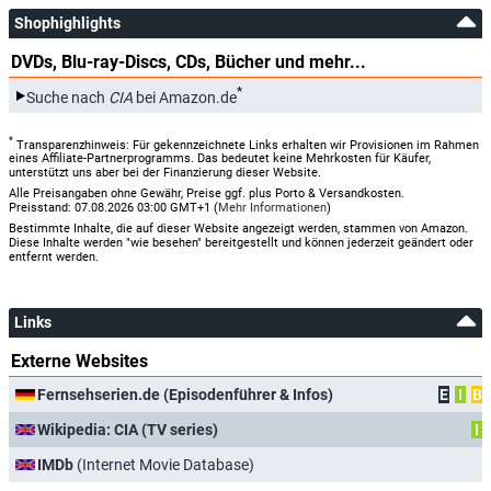
Shophighlights
DVDs, Blu-ray-Discs, CDs, Bücher und mehr...
*
Suche nach
CIA
bei Amazon.de
*
Transparenzhinweis: Für gekennzeichnete Links erhalten wir Provisionen im Rahmen
eines Affiliate-Partnerprogramms. Das bedeutet keine Mehrkosten für Käufer,
unterstützt uns aber bei der Finanzierung dieser Website.
Alle Preisangaben ohne Gewähr, Preise ggf. plus Porto & Versandkosten.
Preisstand: 07.08.2026 03:00 GMT+1 (
Mehr Informationen
)
Bestimmte Inhalte, die auf dieser Website angezeigt werden, stammen von Amazon.
Diese Inhalte werden "wie besehen" bereitgestellt und können jederzeit geändert oder
entfernt werden.
Links
Externe Websites
Fernsehserien.de (Episodenführer & Infos)
E
I
B
Wikipedia: CIA (TV series)
I
IMDb
(Internet Movie Database)