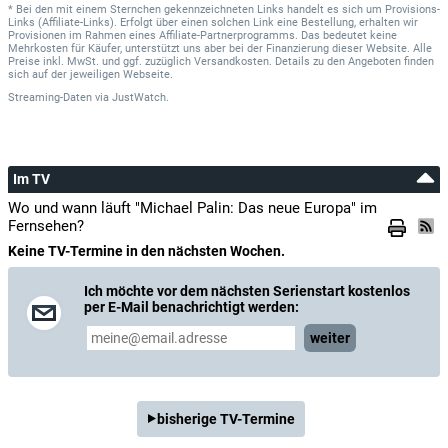
* Bei den mit einem Sternchen gekennzeichneten Links handelt es sich um Provisions-
Links (Affiliate-Links). Erfolgt über einen solchen Link eine Bestellung, erhalten wir
Provisionen im Rahmen eines Affiliate-Partnerprogramms. Das bedeutet keine
Mehrkosten für Käufer, unterstützt uns aber bei der Finanzierung dieser Website. Alle
Preise inkl. MwSt. und ggf. zuzüglich Versandkosten. Details zu den Angeboten finden
sich auf der jeweiligen Webseite.
Streaming-Daten
via
JustWatch.
Im TV
Wo und wann läuft "Michael Palin: Das neue Europa" im
Fernsehen?
Keine TV-Termine in den nächsten Wochen.
Ich möchte vor dem nächsten Serienstart kostenlos
per E-Mail benachrichtigt werden:
weiter
bisherige TV-Termine