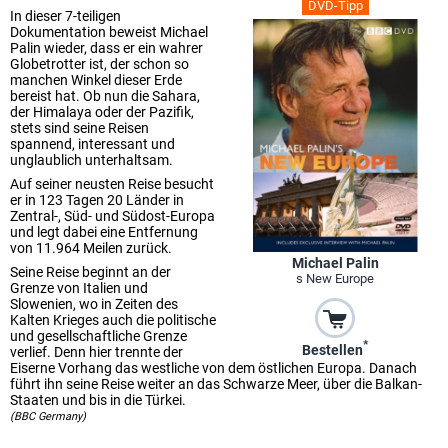
DVD-Tipp
In dieser 7-teiligen
Dokumentation beweist Michael
Palin wieder, dass er ein wahrer
Globetrotter ist, der schon so
manchen Winkel dieser Erde
bereist hat. Ob nun die Sahara,
der Himalaya oder der Pazifik,
stets sind seine Reisen
spannend, interessant und
unglaublich unterhaltsam.
Auf seiner neusten Reise besucht
er in 123 Tagen 20 Länder in
Zentral-, Süd- und Südost-Europa
und legt dabei eine Entfernung
von 11.964 Meilen zurück.
Michael Palin
Seine Reise beginnt an der
s New Europe
Grenze von Italien und
Slowenien, wo in Zeiten des
Kalten Krieges auch die politische
und gesellschaftliche Grenze
*
Bestellen
verlief. Denn hier trennte der
Eiserne Vorhang das westliche von dem östlichen Europa. Danach
führt ihn seine Reise weiter an das Schwarze Meer, über die Balkan-
Staaten und bis in die Türkei.
(BBC Germany)