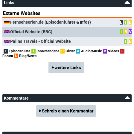
Links
Externe Websites
Fernsehserien.de (Episodenführer & Infos)
E
I
B
Official Website (BBC)
I
B
V
Palin's Travels - Official Website
I
B
E
Episodenliste
I
Inhaltsangabe
B
Bilder
A
Audio/Musik
V
Videos
F
Forum
N
Blog/News
weitere Links
Kommentare
Schreib einen Kommentar