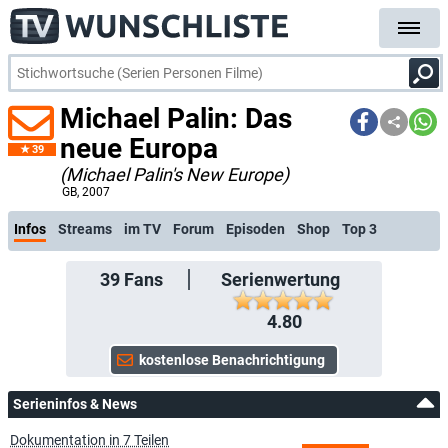
Michael Palin: Das
neue Europa
39
(Michael Palin's New Europe)
kostenlose E-Mail-Benachrichtigung
GB
, 2007
Infos
Streams
im TV
Forum
Episoden
Shop
Top 3
39
Fans
Serienwertung
4.80
Serieninfos & News
Dokumentation in 7 Teilen