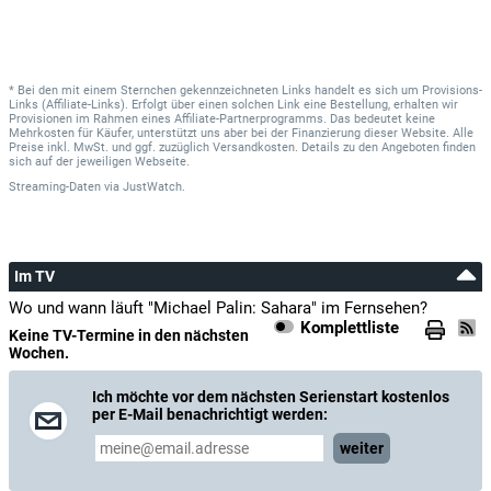
* Bei den mit einem Sternchen gekennzeichneten Links handelt es sich um Provisions-
Links (Affiliate-Links). Erfolgt über einen solchen Link eine Bestellung, erhalten wir
Provisionen im Rahmen eines Affiliate-Partnerprogramms. Das bedeutet keine
Mehrkosten für Käufer, unterstützt uns aber bei der Finanzierung dieser Website. Alle
Preise inkl. MwSt. und ggf. zuzüglich Versandkosten. Details zu den Angeboten finden
sich auf der jeweiligen Webseite.
Streaming-Daten
via
JustWatch.
Im TV
Wo und wann läuft "Michael Palin: Sahara" im Fernsehen?
Komplettliste
Keine TV-Termine in den nächsten
Wochen.
Ich möchte vor dem nächsten Serienstart kostenlos
per E-Mail benachrichtigt werden:
weiter