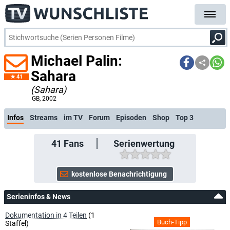
Michael Palin:
Sahara
41
(Sahara)
kostenlose E-Mail-Benachrichtig
GB
, 2002
Infos
Streams
im TV
Forum
Episoden
Shop
Top 3
41
Fans
Serienwertung
Serieninfos & News
Dokumentation in 4 Teilen
(1
Buch-Tipp
Staffel)