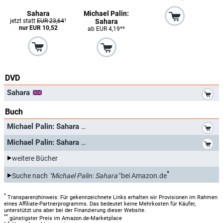
Sahara
Michael Palin:
jetzt statt
EUR 23,64
¹
Sahara
nur EUR 10,52
ab EUR 4,19**
DVD
*
Sahara
Buch
*
Michael Palin: Sahara
*
Michael Palin: Sahara
weitere Bücher
*
Suche nach
"Michael Palin: Sahara"
bei Amazon.de
*
Transparenzhinweis: Für gekennzeichnete Links erhalten wir Provisionen im Rahmen
eines Affiliate-Partnerprogramms. Das bedeutet keine Mehrkosten für Käufer,
unterstützt uns aber bei der Finanzierung dieser Website.
**
günstigster Preis im Amazon.de-Marketplace