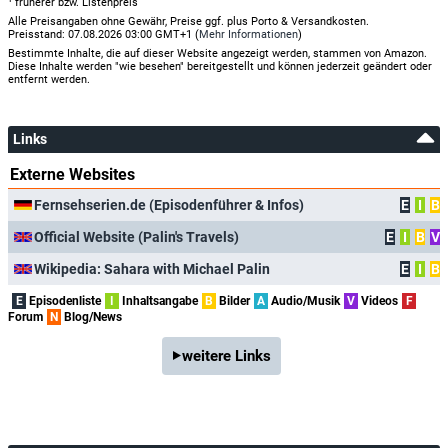
¹ früherer bzw. Listenpreis
Alle Preisangaben ohne Gewähr, Preise ggf. plus Porto & Versandkosten.
Preisstand: 07.08.2026 03:00 GMT+1 (
Mehr Informationen
)
Bestimmte Inhalte, die auf dieser Website angezeigt werden, stammen von Amazon.
Diese Inhalte werden "wie besehen" bereitgestellt und können jederzeit geändert oder
entfernt werden.
Links
Externe Websites
Fernsehserien.de (Episodenführer & Infos)
E
I
B
Official Website (Palin's Travels)
E
I
B
V
Wikipedia: Sahara with Michael Palin
E
I
B
E
Episodenliste
I
Inhaltsangabe
B
Bilder
A
Audio/Musik
V
Videos
F
Forum
N
Blog/News
weitere Links