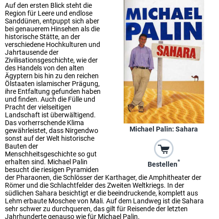
Auf den ersten Blick steht die
Region für Leere und endlose
Sanddünen, entpuppt sich aber
bei genauerem Hinsehen als die
historische Stätte, an der
verschiedene Hochkulturen und
Jahrtausende der
Zivilisationsgeschichte, wie der
des Handels von den alten
Ägyptern bis hin zu den reichen
Ölstaaten islamischer Prägung,
ihre Entfaltung gefunden haben
und finden. Auch die Fülle und
Pracht der vielseitigen
Landschaft ist überwältigend.
Das vorherrschende Klima
Michael Palin: Sahara
gewährleistet, dass Nirgendwo
sonst auf der Welt historische
Bauten der
Menschheitsgeschichte so gut
erhalten sind. Michael Palin
*
Bestellen
besucht die riesigen Pyramiden
der Pharaonen, die Schlösser der Karthager, die Amphitheater der
Römer und die Schlachtfelder des Zweiten Weltkriegs. In der
südlichen Sahara besichtigt er die beeindruckende, komplett aus
Lehm erbaute Moschee von Mali. Auf dem Landweg ist die Sahara
sehr schwer zu durchqueren, das gilt für Reisende der letzten
Jahrhunderte genauso wie für Michael Palin.