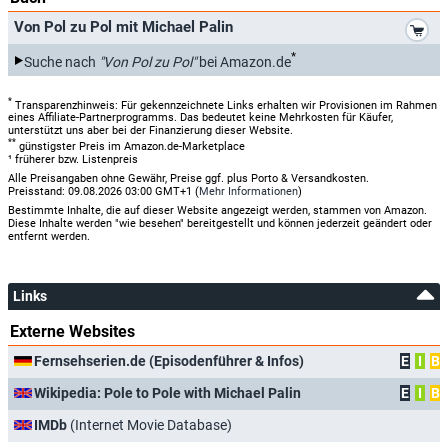
*
Von Pol zu Pol mit Michael Palin
*
Suche nach
"Von Pol zu Pol"
bei Amazon.de
*
Transparenzhinweis: Für gekennzeichnete Links erhalten wir Provisionen im Rahmen
eines Affiliate-Partnerprogramms. Das bedeutet keine Mehrkosten für Käufer,
unterstützt uns aber bei der Finanzierung dieser Website.
**
günstigster Preis im Amazon.de-Marketplace
¹ früherer bzw. Listenpreis
Alle Preisangaben ohne Gewähr, Preise ggf. plus Porto & Versandkosten.
Preisstand: 09.08.2026 03:00 GMT+1 (
Mehr Informationen
)
Bestimmte Inhalte, die auf dieser Website angezeigt werden, stammen von Amazon.
Diese Inhalte werden "wie besehen" bereitgestellt und können jederzeit geändert oder
entfernt werden.
Links
Externe Websites
Fernsehserien.de (Episodenführer & Infos)
E
I
B
Wikipedia: Pole to Pole with Michael Palin
E
I
B
IMDb
(Internet Movie Database)