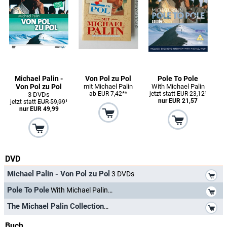
Michael Palin -
Von Pol zu Pol
Pole To Pole
Von Pol zu Pol
mit Michael Palin
With Michael Palin
ab EUR 7,42**
jetzt statt
EUR 23,12
¹
3 DVDs
nur EUR 21,57
jetzt statt
EUR 59,99
¹
nur EUR 49,99
DVD
*
Michael Palin - Von Pol zu Pol
3 DVDs
*
Pole To Pole
With Michael Palin
*
The Michael Palin Collection
Buch