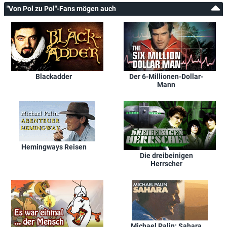
"Von Pol zu Pol"-Fans mögen auch
Blackadder
Der 6-Millionen-Dollar-
Mann
Hemingways Reisen
Die dreibeinigen
Herrscher
Michael Palin: Sahara