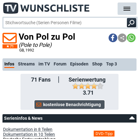
Von Pol zu Pol
(Pole to Pole)
71
kostenlose E-Mail-Benac
GB
, 1992
Infos
Streams
im TV
Forum
Episoden
Shop
Top 3
71
Fans
Serienwertung
3.71
Serieninfos & News
Dokumentation in 8 Teilen
DVD-Tipp
Dokumentation in 10 Teilen