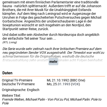
gemeinsam mit einem finnischen Parlamentarier eine traditionelle
Sauna - natürlich splitternackt. Außerdem trifft er auf die Johanson
Brothers, die mit ihrer Musik für die Unabhängigkeit Estlands
kämpfen. Auf dem Weg nach Leningrad wird er Augenzeuge der
Unruhen in Folge des gescheiterten Putschversuches gegen Michail
Gorbatschow. Angesichts der unüberschaubaren Lage in der
Sowjetunion wünscht er sich insgeheim an den Nordpol, den
Startpunkt seiner Reise, zurück.
Und dabei sollte sein Abstecher durch Nordeuropa doch angeblich
der einfachste Teil seiner Tour sein ...
(RTL Living)
Die Serie wurde sehr zeitnah nach ihrer britischen Premiere auf dem
neu gegründeten Sender VOX ausgestrahlt. Der Timeslot war wohl zu
schmal bemessen für die Originalfolgen, weshalb die deutsche
Erstausstrahlung zehn anstatt der originalen acht Folgen beinhaltet.
mehr
Daten
Original TV-Premiere
Mi, 21.10.1992 (BBC One)
Deutsche TV-Premiere
Mo, 25.
01.1993
(
VOX
)
Originalsprache:
Englisch
Weitere Titel:
Fremde Welten, Michael Palin - Von Pol zu Pol, Michael Palin: Pole to
Pole