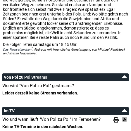
die Welt gereist, damals horizontal, und beschloss nun auch den
vertikalen Weg zu nehmen. So stand er also am Nordpol und
konfrontierte sich selbst mit zwei Fragen: Wie spät ist es? Egal!
Zeitzonen beginnen erst unterhalb des Pols. Und: Wo bitte geht's nach
Süden? Er wählte den Weg durch die Sowjetunion und Afrika und
dokumentierte gewohnt locker seine oft anstrengenden Erlebnisse.
Endlich am Südpol angekommen, demonstrierte er, dass es
problemlos möglich ist, die Welt in acht Sekunden zu umrunden. In
einer späteren Serie reiste Palin auch noch Rund um den Pazifik.
Die Folgen liefen samstags um 18.15 Uhr.
*
Das Fernsehlexikon
, Abdruck mit freundlicher Genehmigung von Michael Reufsteck
und Stefan Niggemeier.
Von Pol zu Pol Streams
Wo wird "Von Pol zu Pol" gestreamt?
Leider derzeit keine Streams vorhanden.
Im TV
Wo und wann läuft "Von Pol zu Pol" im Fernsehen?
Keine TV-Termine in den nächsten Wochen.