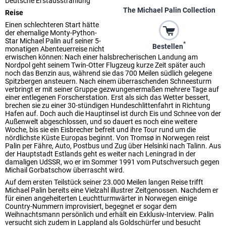
Deutsche Erstausstrahlung
The Michael Palin Collection
Reise
Einen schlechteren Start hätte
der ehemalige Monty-Python-
Star Michael Palin auf seiner 5-
*
Bestellen
monatigen Abenteuerreise nicht
erwischen können: Nach einer halsbrecherischen Landung am
Nordpol geht seinem Twin-Otter Flugzeug kurze Zeit später auch
noch das Benzin aus, während sie das 700 Meilen südlich gelegene
Spitzbergen ansteuern. Nach einem überraschenden Schneesturm
verbringt er mit seiner Gruppe gezwungenermaßen mehrere Tage auf
einer entlegenen Forscherstation. Erst als sich das Wetter bessert,
brechen sie zu einer 30-stündigen Hundeschlittenfahrt in Richtung
Hafen auf. Doch auch die Hauptinsel ist durch Eis und Schnee von der
Außenwelt abgeschlossen, und so dauert es noch eine weitere
Woche, bis sie ein Eisbrecher befreit und ihre Tour rund um die
nördlichste Küste Europas beginnt. Von Tromsø in Norwegen reist
Palin per Fähre, Auto, Postbus und Zug über Helsinki nach Talinn. Aus
der Hauptstadt Estlands geht es weiter nach Leningrad in der
damaligen UdSSR, wo er im Sommer 1991 vom Putschversuch gegen
Michail Gorbatschow überrascht wird.
Auf dem ersten Teilstück seiner 23.000 Meilen langen Reise trifft
Michael Palin bereits eine Vielzahl illustrer Zeitgenossen. Nachdem er
für einen angeheiterten Leuchtturmwärter in Norwegen einige
Country-Nummern improvisiert, begegnet er sogar dem
Weihnachtsmann persönlich und erhält ein Exklusiv-Interview. Palin
versucht sich zudem in Lappland als Goldschürfer und besucht