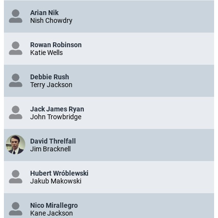
Arian Nik
Nish Chowdry
Rowan Robinson
Katie Wells
Debbie Rush
Terry Jackson
Jack James Ryan
John Trowbridge
David Threlfall
Jim Bracknell
Hubert Wróblewski
Jakub Makowski
Nico Mirallegro
Kane Jackson