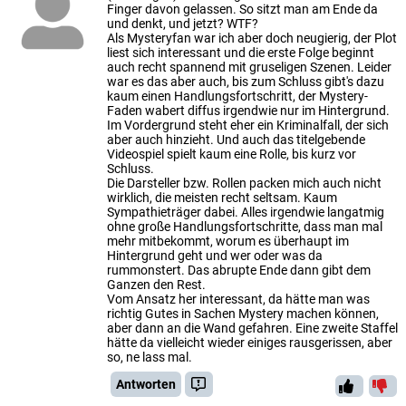
Finger davon gelassen. So sitzt man am Ende da
und denkt, und jetzt? WTF?
Als Mysteryfan war ich aber doch neugierig, der Plot
liest sich interessant und die erste Folge beginnt
auch recht spannend mit gruseligen Szenen. Leider
war es das aber auch, bis zum Schluss gibt's dazu
kaum einen Handlungsfortschritt, der Mystery-
Faden wabert diffus irgendwie nur im Hintergrund.
Im Vordergrund steht eher ein Kriminalfall, der sich
aber auch hinzieht. Und auch das titelgebende
Videospiel spielt kaum eine Rolle, bis kurz vor
Schluss.
Die Darsteller bzw. Rollen packen mich auch nicht
wirklich, die meisten recht seltsam. Kaum
Sympathieträger dabei. Alles irgendwie langatmig
ohne große Handlungsfortschritte, dass man mal
mehr mitbekommt, worum es überhaupt im
Hintergrund geht und wer oder was da
rummonstert. Das abrupte Ende dann gibt dem
Ganzen den Rest.
Vom Ansatz her interessant, da hätte man was
richtig Gutes in Sachen Mystery machen können,
aber dann an die Wand gefahren. Eine zweite Staffel
hätte da vielleicht wieder einiges rausgerissen, aber
so, ne lass mal.
Antworten