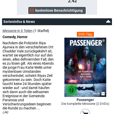
2.42
Serieninfos & News
Miniserie in 6 Teilen
(1 Staffel)
DVD-Tipp
Comedy, Horror
Nachdem die Polizistin Riya
Ajunwa in den verschlafenen Ort
Chadder Vale zurückgekehrt ist,
wartet sie eigentlich nur auf den
einen, alles definiernden Fall, den
es zu lösen gilt. Als eines Abends
die junge Frau Katie Wells unter
mysteriösen Umständen
verschwindet, scheint Riyas Zeit
gekommen zu sein. Doch Katie
taucht keine 24 Stunden später
wieder auf - und damit häufen
sich dann auch die seltsamen
Ereignisse in der Gemeinde.
Passenger
Paranoia und
Die komplette Miniserie (2 DVDs)
Verschwörungsideen beginnen
die Runde zu machen ...
(JN)