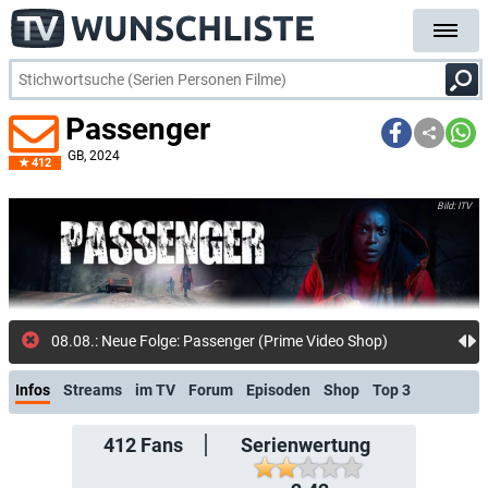
Passenger
GB
, 2024
412
ITV
08.08.: Neue Folge: Passenger (Prime Video Shop)
Infos
Streams
im TV
Forum
Episoden
Shop
Top 3
412
Fans
Serienwertung