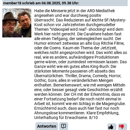
member18
schrieb am 04.08.2025, 09.38 Uhr:
Habe die Miniserie jetzt in der ARD-Mediathek
angesehen und war durchweg positiv
überrascht. Das Reduzieren auf leichte SF/Mystery-
Kost schon vor Jahrzehnten durchgenudelter
Themen "Videospiel wird real"- shocking! wird dem
Werk hier nicht gerecht. Die Caraktere haben fast
alle einen Tiefgang, der seinesgleichen sucht. Der
Humor erinnert zeitweise an alte Guy Ritchie Filme,
oder die Coens. Kaum ein Thema der Jetztzeit,
welches nicht angesprochen wird. Das wirkt alles so
real, wie es andere, aufwändigere Produktionen
gerne wären, oder zumindest vermissen lassen. Das
Ganze wirkt wie ein gutes altes King-Buch: Die
stärksten Momente passieren oft abseits des
Übernatürlichen. Thriller, Drama, Comedy, Horror,
Gothic, Gore, alles in veränderlichen Mengen
enthalten. Bemerkenswert, wie mit wenigen Mitteln
eine, oder besser gesagt viele Geschichten erzählt
werden können. Der CH mit der Erkenntnis, dass es
einer Fortsetzung bedarf die noch nicht einmal in
Arbeit ist, kommt wie ein Schlag in die Magengrube.
Ernüchternd auch, dass auch hier fast nur noch
Ahnungslose kommentieren. Klare Empfehlung,
Unterhaltung für Erwachsene. 8/10
Antworten