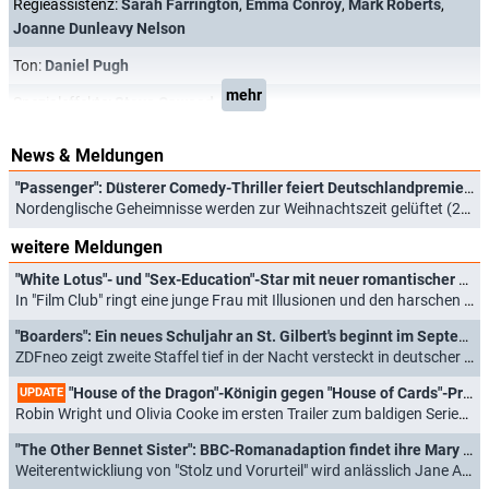
Regieassistenz:
Sarah Farrington
,
Emma Conroy
,
Mark Roberts
,
Joanne Dunleavy Nelson
Ton:
Daniel Pugh
mehr
Spezialeffekte:
Steve Cawood
News & Meldungen
"Passenger": Düsterer Comedy-Thriller feiert Deutschlandpremiere
Nordenglische Geheimnisse werden zur Weihnachtszeit gelüftet (23.10.2024)
weitere Meldungen
"White Lotus"- und "Sex-Education"-Star mit neuer romantischer Serie am Start
In "Film Club" ringt eine junge Frau mit Illusionen und den harschen Realitäten des Lebens (28.09.2025)
"Boarders": Ein neues Schuljahr an St. Gilbert's beginnt im September
ZDFneo zeigt zweite Staffel tief in der Nacht versteckt in deutscher Erstausstrahlung (01.08.2025)
"House of the Dragon"-Königin gegen "House of Cards"-Präsidentin in "Das Gift der Seele"
UPDATE
Robin Wright und Olivia Cooke im ersten Trailer zum baldigen Serienstart (16.07.2025)
"The Other Bennet Sister": BBC-Romanadaption findet ihre Mary Bennet in "Call the Midwife"-Darstellerin
Weiterentwickliung von "Stolz und Vorurteil" wird anlässlich Jane Austens Geburtstag adaptiert (23.05.2025)