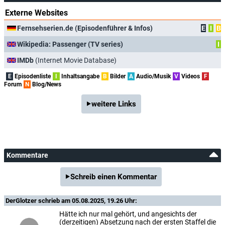
Externe Websites
Fernsehserien.de (Episodenführer & Infos)
E
I
B
Wikipedia: Passenger (TV series)
I
IMDb
(Internet Movie Database)
E
Episodenliste
I
Inhaltsangabe
B
Bilder
A
Audio/Musik
V
Videos
F
Forum
N
Blog/News
weitere Links
Kommentare
Schreib einen Kommentar
DerGlotzer
schrieb am 05.08.2025, 19.26 Uhr:
Hätte ich nur mal gehört, und angesichts der
(derzeitigen) Absetzung nach der ersten Staffel die