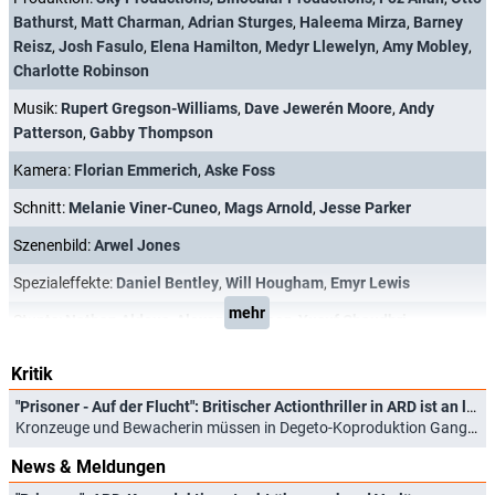
Bathurst
,
Matt Charman
,
Adrian Sturges
,
Haleema Mirza
,
Barney
Reisz
,
Josh Fasulo
,
Elena Hamilton
,
Medyr Llewelyn
,
Amy Mobley
,
Charlotte Robinson
Musik:
Rupert Gregson-Williams
,
Dave Jewerén Moore
,
Andy
Patterson
,
Gabby Thompson
Kamera:
Florian Emmerich
,
Aske Foss
Schnitt:
Melanie Viner-Cuneo
,
Mags Arnold
,
Jesse Parker
Szenenbild:
Arwel Jones
Spezialeffekte:
Daniel Bentley
,
Will Hougham
,
Emyr Lewis
mehr
Stunts:
Nathan Aldous
,
Alexander Bracq
,
Yusuf Chaudhri
Kritik
"Prisoner - Auf der Flucht": Britischer Actionthriller in ARD ist an löchriges Drehbuch gekettet
Kronzeuge und Bewacherin müssen in Degeto-Koproduktion Gangstersyndikat entkommen und rechtzeitig vor Gericht erscheinen (18.06.2026)
News & Meldungen