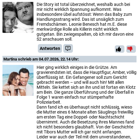
Die Story ist total überzeichnet, weshalb auch bei
mir nicht wirklich Spannung aufkommt. Was
insbesondere übel aufstösst: Wenn das Baby zum
Handlungsstrang wird. Das ist unsäglich zum
Fremdschämen. Leonie Benesch hat m.E. diese
merkwürdige Rolle als Killerin nicht wirklich
gutgetan. Bin zwiegespalten, ob ich mir davon eine
S2 anschauen soll.
Antworten
Martina
schrieb am 04.07.2026, 22.14 Uhr:
Hier ging wirklich einiges in die Grütze. Am
gravierendsten ist, dass die Hauptfigur, Amber, völlig
überflüssig ist. Ein Gefangener soll zum Gericht
gebracht werden – und will auch hin! Mit allen
Mitteln. Sie kettet sich an ihn und ist fortan ein Klotz
am Bein. Die ganze Überführung und der Überfall in
Folge 1 waren einfach nur stümperhafte
Polizeiarbeit.
Dann fand ich es überhaupt nicht schlüssig, wieso
die Mutter eines 6 Monate alten Säuglings freiwillig
am ersten Tag eine Doppel- oder Nachtschicht
übernimmt. Auch die Besetzung ihres Mannes fand
ich nicht besonders glaubhaft. Von der Geschichte
mit Tibors Mutter will ich gar nicht anfangen.
Leider war auch der Teil mit dem unverstandenen,