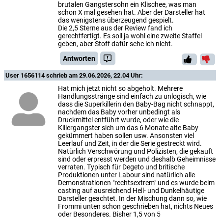
brutalen Gangstersohn ein Klischee, was man
schon X mal gesehen hat. Aber der Darsteller hat
das wenigstens überzeugend gespielt.
Die 2,5 Sterne aus der Review fand ich
gerechtfertigt. Es soll ja wohl eine zweite Staffel
geben, aber Stoff dafür sehe ich nicht.
Antworten
User 1656114
schrieb am 29.06.2026, 22.04 Uhr:
Hat mich jetzt nicht so abgeholt. Mehrere
Handlungsstränge sind einfach zu unlogisch, wie
dass die Superkillerin den Baby-Bag nicht schnappt,
nachdem das Baby vorher unbedingt als
Druckmittel entführt wurde, oder wie die
Killergangster sich um das 6 Monate alte Baby
gekümmert haben sollen usw. Ansonsten viel
Leerlauf und Zeit, in der die Serie gestreckt wird.
Natürlich Verschwörung und Polizisten, die gekauft
sind oder erpresst werden und deshalb Geheimnisse
verraten. Typisch für Degeto und britische
Produktionen unter Labour sind natürlich alle
Demonstrationen "rechtsextrem" und es wurde beim
casting auf ausreichend Hell- und Dunkelhäutige
Darsteller geachtet. In der Mischung dann so, wie
Frommi unten schon geschrieben hat, nichts Neues
oder Besonderes. Bisher 1,5 von 5