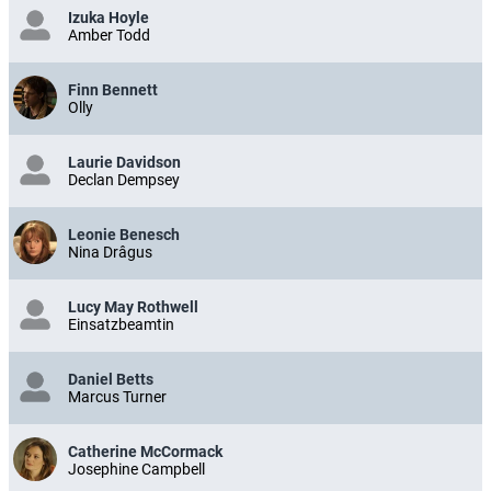
Izuka Hoyle
Amber Todd
Finn Bennett
Olly
Laurie Davidson
Declan Dempsey
Leonie Benesch
Nina Drâgus
Lucy May Rothwell
Einsatzbeamtin
Daniel Betts
Marcus Turner
Catherine McCormack
Josephine Campbell