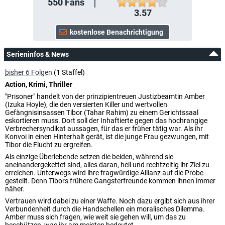
550
Fans
3.57
Serieninfos & News
bisher 6 Folgen
(1 Staffel)
Action, Krimi, Thriller
"Prisoner" handelt von der prinzipientreuen Justizbeamtin Amber
(Izuka Hoyle), die den versierten Killer und wertvollen
Gefängnisinsassen Tibor (Tahar Rahim) zu einem Gerichtssaal
eskortieren muss. Dort soll der Inhaftierte gegen das hochrangige
Verbrechersyndikat aussagen, für das er früher tätig war. Als ihr
Konvoi in einen Hinterhalt gerät, ist die junge Frau gezwungen, mit
Tibor die Flucht zu ergreifen.
Als einzige Überlebende setzen die beiden, während sie
aneinandergekettet sind, alles daran, heil und rechtzeitig ihr Ziel zu
erreichen. Unterwegs wird ihre fragwürdige Allianz auf die Probe
gestellt. Denn Tibors frühere Gangsterfreunde kommen ihnen immer
näher.
Vertrauen wird dabei zu einer Waffe. Noch dazu ergibt sich aus ihrer
Verbundenheit durch die Handschellen ein moralisches Dilemma.
Amber muss sich fragen, wie weit sie gehen will, um das zu
beschützen, was ihr am meisten bedeutet.