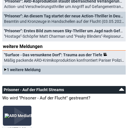
"Prisoner": ARD-Koproduktion staubt überraschend Verlängerung ab
Action- und Verschwörungsthriller um Angriff auf Gefangenentransport (15.05.2026)
"Prisoner": An diesem Tag startet der neue Action-Thriller in Deutschland
Beamtin und Kronzeuge in Handschellen auf der Flucht (03.05.2026)
"Prisoner": Erstes Bild zum neuen Sky-Thriller um Jagd nach Gefangenem enthüllt
"Hostage"-Schöpfer Matt Charman und "Peaky Blinders"-Regisseur Otto Bathurst mit kreativer Kontrolle (28.11.2025)
weitere Meldungen
"Surface - Das versunkene Dorf": Trauma aus der Tiefe
Mäßig packende ARD-Krimikoproduktion konfrontiert Pariser Polizistin in Provinz mit rätselhaften Vermisstenfällen (17.07.2026)
1 weitere Meldung
Prisoner - Auf der Flucht Streams
Wo wird "Prisoner - Auf der Flucht" gestreamt?