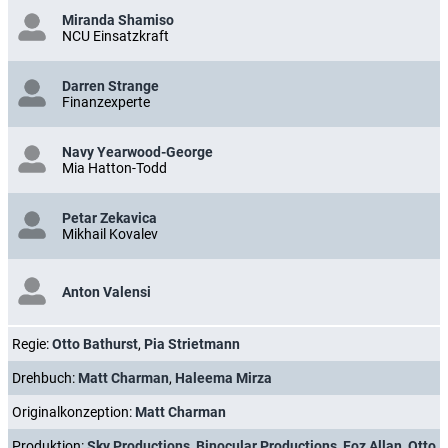
Miranda Shamiso
NCU Einsatzkraft
Darren Strange
Finanzexperte
Navy Yearwood-George
Mia Hatton-Todd
Petar Zekavica
Mikhail Kovalev
Anton Valensi
Regie:
Otto Bathurst
,
Pia Strietmann
Drehbuch:
Matt Charman
,
Haleema Mirza
Originalkonzeption:
Matt Charman
Produktion:
Sky Productions
,
Binocular Productions
,
Foz Allan
,
Otto