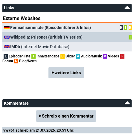
Links
Externe Websites
Fernsehserien.de (Episodenführer & Infos)
E
I
B
Wikipedia: Prisoner (British TV series)
I
IMDb
(Internet Movie Database)
E
Episodenliste
I
Inhaltsangabe
B
Bilder
A
Audio/Musik
V
Videos
F
Forum
N
Blog/News
weitere Links
Kommentare
Schreib einen Kommentar
vw761
schrieb am 21.07.2026, 20.51 Uhr: