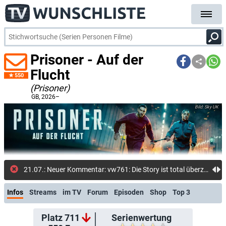
Prisoner - Auf der
Flucht
550
(Prisoner)
GB
, 2026–
Sky UK
21.07.: Neuer Kommentar: vw761: Die Story ist total überzeichnet, weshalb auch bei ...
Infos
Streams
im TV
Forum
Episoden
Shop
Top 3
Platz 711
Serienwertung