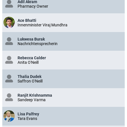
Adil Akram
Pharmacy Owner
Ace Bhatti
Innenminister Viraj Mundhra
Lukwesa Burak
Nachrichtensprecherin
Rebecca Calder
Anita O'Neill
Thalia Dudek
Saffron O'Neill
Ranjit Krishnamma
Sandeep Varma
Lisa Palfrey
Tara Evans