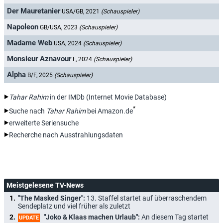
Der Mauretanier
USA/GB, 2021
(Schauspieler)
Napoleon
GB/USA, 2023
(Schauspieler)
Madame Web
USA, 2024
(Schauspieler)
Monsieur Aznavour
F, 2024
(Schauspieler)
Alpha
B/F, 2025
(Schauspieler)
Tahar Rahim
in der IMDb (Internet Movie Database)
*
Suche nach
Tahar Rahim
bei Amazon.de
erweiterte Seriensuche
Recherche nach Ausstrahlungsdaten
Meistgelesene TV-News
"The Masked Singer":
13. Staffel startet auf überraschendem
Sendeplatz und viel früher als zuletzt
"Joko & Klaas machen Urlaub":
An diesem Tag startet
UPDATE