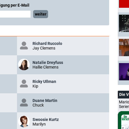
igung per E-Mail
weiter
Richard Ruccolo
Jay Clemens
Natalie Dreyfuss
Hallie Clemens
Ricky Ullman
Kip
Die 
Duane Martin
Mario
Chuck
Serie
Swoosie Kurtz
Marilyn