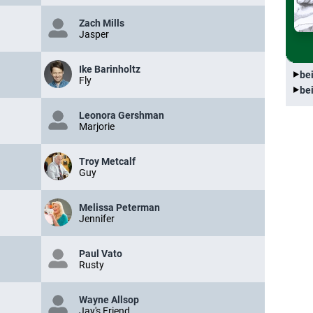
Zach Mills
Jasper
Ike Barinholtz
be
Fly
be
Leonora Gershman
Marjorie
Troy Metcalf
Guy
Melissa Peterman
Jennifer
Paul Vato
Rusty
Wayne Allsop
Jay's Friend