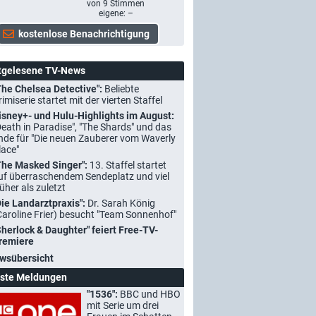
von
9
Stimmen
eigene: –
tgelesene TV-News
The Chelsea Detective":
Beliebte
rimiserie startet mit der vierten Staffel
isney+- und Hulu-Highlights im August:
Death in Paradise", "The Shards" und das
nde für "Die neuen Zauberer vom Waverly
lace"
The Masked Singer":
13. Staffel startet
uf überraschendem Sendeplatz und viel
rüher als zuletzt
Die Landarztpraxis":
Dr. Sarah König
Caroline Frier) besucht "Team Sonnenhof"
Sherlock & Daughter" feiert Free-TV-
remiere
wsübersicht
ste Meldungen
"1536":
BBC und HBO
mit Serie um drei