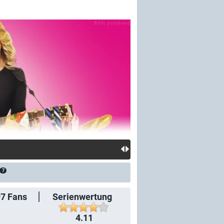
7
97
Fans
Serienwertung
4.11