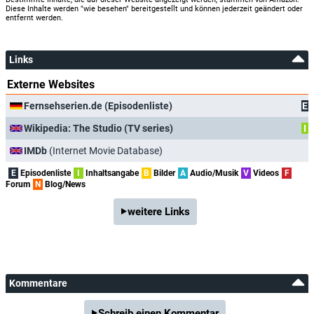
Diese Inhalte werden "wie besehen" bereitgestellt und können jederzeit geändert oder
entfernt werden.
Links
Externe Websites
Fernsehserien.de (Episodenliste)
E
Wikipedia: The Studio (TV series)
I
IMDb
(Internet Movie Database)
E
Episodenliste
I
Inhaltsangabe
B
Bilder
A
Audio/Musik
V
Videos
F
Forum
N
Blog/News
weitere Links
Kommentare
Schreib einen Kommentar