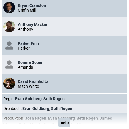
Bryan Cranston
Griffin Mill
Anthony Mackie
Anthony
Parker Finn
Parker
Bonnie Soper
Amanda
David Krumholtz
Mitch White
Regie:
Evan Goldberg
,
Seth Rogen
Drehbuch:
Evan Goldberg
,
Seth Rogen
Produktion:
Josh Fagen
,
Evan Goldberg
,
Seth Rogen
,
James
mehr
Weaver
,
Peter Huyck
,
Alex Gregory
,
Alex McAtee