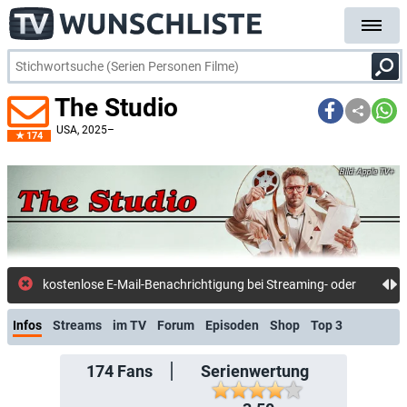
The Studio
USA
, 2025–
174
Apple TV+
kostenlose E-Mail-Benachrichtigung bei Streaming- oder TV-Start
Infos
Streams
im TV
Forum
Episoden
Shop
Top 3
174
Fans
Serienwertung