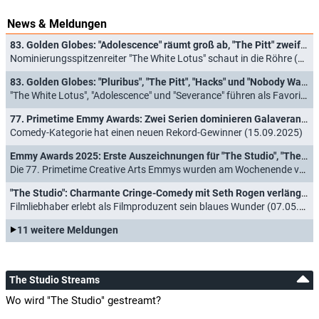
News & Meldungen
83. Golden Globes: "Adolescence" räumt groß ab, "The Pitt" zweifach ausgezeichnet
Nominierungsspitzenreiter "The White Lotus" schaut in die Röhre (12.01.2026)
83. Golden Globes: "Pluribus", "The Pitt", "Hacks" und "Nobody Wants This" nominiert
"The White Lotus", "Adolescence" und "Severance" führen als Favoriten die Liste an (08.12.2025)
77. Primetime Emmy Awards: Zwei Serien dominieren Galaveranstaltung
Comedy-Kategorie hat einen neuen Rekord-Gewinner (15.09.2025)
Emmy Awards 2025: Erste Auszeichnungen für "The Studio", "The Penguin" und "Saturday Night Live"
Die 77. Primetime Creative Arts Emmys wurden am Wochenende vergeben (08.09.2025)
"The Studio": Charmante Cringe-Comedy mit Seth Rogen verlängert
Filmliebhaber erlebt als Filmproduzent sein blaues Wunder (07.05.2025)
11 weitere Meldungen
The Studio Streams
Wo wird "The Studio" gestreamt?