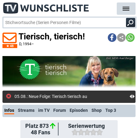
Tierisch, tierisch!
D
, 1994–
48
MDR/Axel Berger
05.08.: Neue Folge: Tierisch tierisch aus dem Tierheim Pirna
Infos
Streams
im TV
Forum
Episoden
Shop
Top 3
Platz 873
Serienwertung
48
Fans