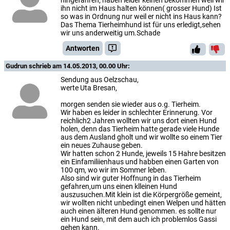
hingefahren, haben leider keinen bekommen weil wir
ihn nicht im Haus halten können( grosser Hund) Ist
so was in Ordnung nur weil er nicht ins Haus kann?
Das Thema Tierheimhund ist für uns erledigt,sehen
wir uns anderweitig um.Schade
Antworten
Gudrun
schrieb am 14.05.2013, 00.00 Uhr:
Sendung aus Oelzschau,
werte Uta Bresan,
morgen senden sie wieder aus o.g. Tierheim.
Wir haben es leider in schlechter Erinnerung. Vor
reichlich2 Jahren wollten wir uns dort einen Hund
holen, denn das Tierheim hatte gerade viele Hunde
aus dem Ausland gholt und wir wollte so einem Tier
ein neues Zuhause geben.
Wir hatten schon 2 Hunde, jeweils 15 Hahre besitzen
ein Einfamiliienhaus und habben einen Garten von
100 qm, wo wir im Sommer leben.
Also sind wir guter Hoffnung in das Tierheim
gefahren,um uns einen klleinen Hund
auszusuchen.Mit klein ist die Körpergröße gemeint,
wir wollten nicht unbedingt einen Welpen und hätten
auch einen älteren Hund genommen. es sollte nur
ein Hund sein, mit dem auch ich problemlos Gassi
gehen kann.