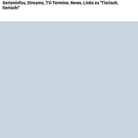
Serieninfos, Streams, TV-Termine, News, Links zu "Tierisch,
tierisch!"