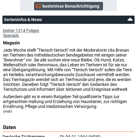
Serieninfos & News
bisher 1314 Folgen
Specials
Magazin
Jede Woche stellt "Tierisch tierisch" mit der Moderatorin Uta Bresan
ein Tierheim des mitteldeutschen Sendegebietes mit einigen seiner
"Bewohner" vor. Sie alle suchen eine neue Bleibe. Ob Hund, Katze,
Wellensittich oder Rennmaus, das Leben im Tierheim ist für sie nur
eine Übergangslösung. Mit Hilfe von "Tierisch tierisch" sollen die Tiere
an tierliebe, verantwortungsbewusste Zuschauer vermittelt werden.
Das Tiermagazin wendet sich an Tierfreunde und jene, die es werden
möchten. Daneben folgt "Tierisch tierisch" den Gedanken des
Tierschutzes und informiert über Aktionen und Ereignisse weltweit.
Außerdem gibt es in einem Ratgeber-Teil qualifizierte Tipps zur
artgerechten Haltung und Erziehung von Haustieren, zur richtigen
Ernährung, Pflege und medizinischen Versorgung.
(mdr)
Daten
Deutsche TV-Premiere
Di, 04.
01.1994
(
MDR
)