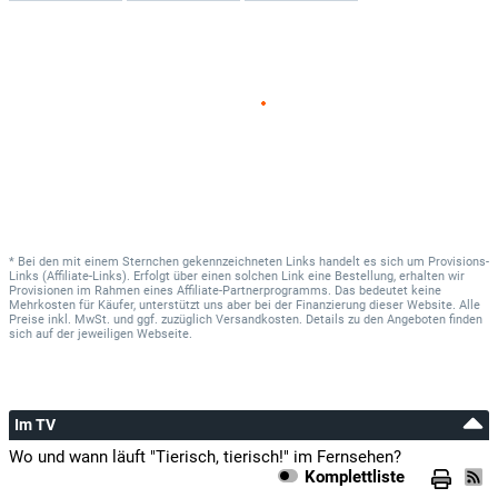
* Bei den mit einem Sternchen gekennzeichneten Links handelt es sich um Provisions-
Links (Affiliate-Links). Erfolgt über einen solchen Link eine Bestellung, erhalten wir
Provisionen im Rahmen eines Affiliate-Partnerprogramms. Das bedeutet keine
Mehrkosten für Käufer, unterstützt uns aber bei der Finanzierung dieser Website. Alle
Preise inkl. MwSt. und ggf. zuzüglich Versandkosten. Details zu den Angeboten finden
sich auf der jeweiligen Webseite.
Im TV
Wo und wann läuft "Tierisch, tierisch!" im Fernsehen?
Komplettliste