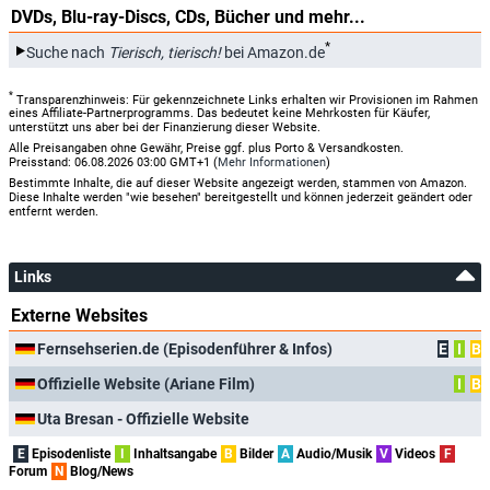
DVDs, Blu-ray-Discs, CDs, Bücher und mehr...
*
Suche nach
Tierisch, tierisch!
bei Amazon.de
*
Transparenzhinweis: Für gekennzeichnete Links erhalten wir Provisionen im Rahmen
eines Affiliate-Partnerprogramms. Das bedeutet keine Mehrkosten für Käufer,
unterstützt uns aber bei der Finanzierung dieser Website.
Alle Preisangaben ohne Gewähr, Preise ggf. plus Porto & Versandkosten.
Preisstand: 06.08.2026 03:00 GMT+1 (
Mehr Informationen
)
Bestimmte Inhalte, die auf dieser Website angezeigt werden, stammen von Amazon.
Diese Inhalte werden "wie besehen" bereitgestellt und können jederzeit geändert oder
entfernt werden.
Links
Externe Websites
Fernsehserien.de (Episodenführer & Infos)
E
I
B
Offizielle Website (Ariane Film)
I
B
Uta Bresan - Offizielle Website
E
Episodenliste
I
Inhaltsangabe
B
Bilder
A
Audio/Musik
V
Videos
F
Forum
N
Blog/News