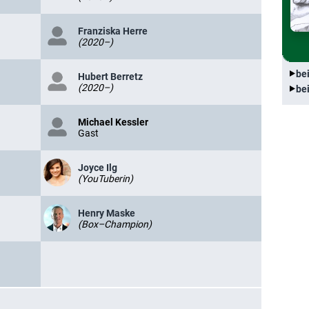
Franziska Herre
(2020–)
be
Hubert Berretz
(2020–)
be
Michael Kessler
Gast
Joyce Ilg
(YouTuberin)
Henry Maske
(Box–Champion)