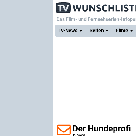
Das Film- und Fernsehserien-Infopor
TV-News
Serien
Filme
Der Hundeprofi