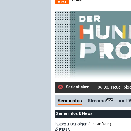
D
, 2008–
954
Serienticker
06.08.: Neue Folg
Serieninfos
Streams
im T
500+
Serieninfos & News
bisher 116 Folgen
(13 Staffeln)
Specials