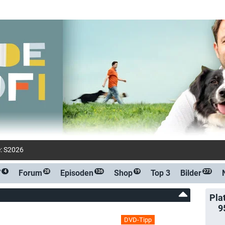
e: S2026E2 (RTL+ Premium)
V
Forum
Episoden
Shop
Top 3
Bilder
4
28
126
19
273
Pla
9
DVD-Tipp