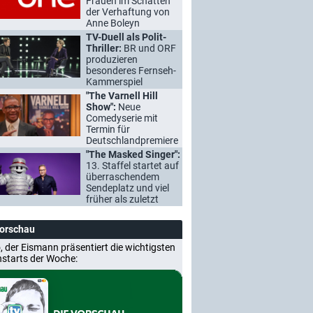
Frauen im Schatten
der Verhaftung von
Anne Boleyn
TV-Duell als Polit-
Thriller:
BR und ORF
produzieren
besonderes Fernseh-
Kammerspiel
"The Varnell Hill
Show":
Neue
Comedyserie mit
Termin für
Deutschlandpremiere
"The Masked Singer":
13. Staffel startet auf
überraschendem
Sendeplatz und viel
früher als zuletzt
Vorschau
, der Eismann präsentiert die wichtigsten
nstarts der Woche: