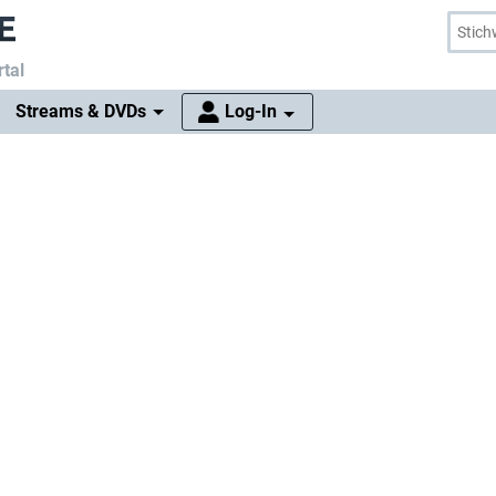
tal
Streams & DVDs
Log-In