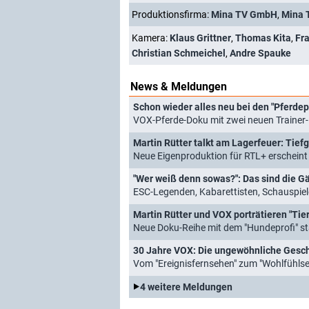
Produktionsfirma:
Mina TV GmbH
,
Mina 
Kamera:
Klaus Grittner
,
Thomas Kita
,
Fr
Christian Schmeichel
,
Andre Spauke
News & Meldungen
Schon wieder alles neu bei den "Pferdep
VOX-Pferde-Doku mit zwei neuen Trainer
Martin Rütter talkt am Lagerfeuer: Tief
Neue Eigenproduktion für RTL+ erscheint
"Wer weiß denn sowas?": Das sind die Gä
ESC-Legenden, Kabarettisten, Schauspiel
Martin Rütter und VOX porträtieren "Ti
Neue Doku-Reihe mit dem "Hundeprofi" st
30 Jahre VOX: Die ungewöhnliche Gesch
Vom "Ereignisfernsehen" zum "Wohlfühls
4 weitere Meldungen