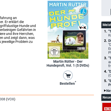
rfahrung an
. Er erklärt die
Meis
ngriffslustige Hunde und
ierbeinigen Gefährten in
"
iere und ihre Herrchen,
K
en und zeigt dann, was
D
 jeweilige Problem zu
"
E
P
"
Martin Rütter - Der
a
Hundeprofi, Vol. 1 (5 DVDs)
f
"
(
"
*
Bestellen
P
Ne
Neue
008
(
VOX
)