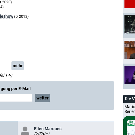
D, 2020)
14)
ndeshow
(D, 2012)
mehr
el 14-)
igung per E-Mail
weiter
Die 
Mario
Serie
Ellen Marques
(2020–)