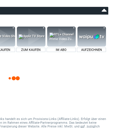
Prime Video Zusatz-Kanäle
KAUFEN
ZUM KAUFEN
IM ABO
AUFZEICHNEN
 handelt es sich um Provisions-Links (Affiliate-Links). Erfolgt über einen
onen im Rahmen eines Affiliate-Partnerprogramms. Das bedeutet keine
Finanzierung dieser Website. Alle Preise inkl. MwSt. und ggf. zuzüglich