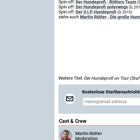
Spin-off:
Der Hundeprofi - Rütters Team
(
Spin-off:
Der Hundeprofi unterwegs
(D, 20
Spin-off:
Der V.I.P. Hundeprofi
(D, 2010)
siehe auch
Martin Rütter - Die große Hu
Weitere Titel:
Der Hundeprofi on Tour (Staff
Kostenlose Startbenachricht
Cast & Crew
Martin Rütter
Moderation