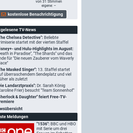
von
31
Stimmen
eigene: –
tgelesene TV-News
The Chelsea Detective":
Beliebte
rimiserie startet mit der vierten Staffel
isney+- und Hulu-Highlights im August:
Death in Paradise", "The Shards" und das
nde für "Die neuen Zauberer vom Waverly
lace"
The Masked Singer":
13. Staffel startet
uf überraschendem Sendeplatz und viel
rüher als zuletzt
Die Landarztpraxis":
Dr. Sarah König
Caroline Frier) besucht "Team Sonnenhof"
Sherlock & Daughter" feiert Free-TV-
remiere
wsübersicht
ste Meldungen
"1536":
BBC und HBO
mit Serie um drei