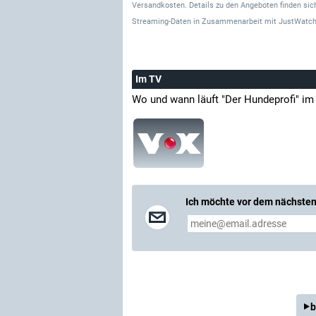
Versandkosten. Details zu den Angeboten finden sich
Streaming-Daten
in Zusammenarbeit mit
JustWatch
Im TV
Wo und wann läuft "Der Hundeprofi" im
Ich möchte vor dem nächsten 
b