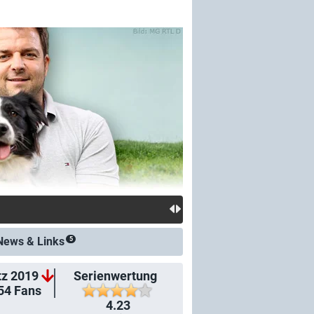
News &
Links
5
tz 2019
Serienwertung
54
Fans
4.23