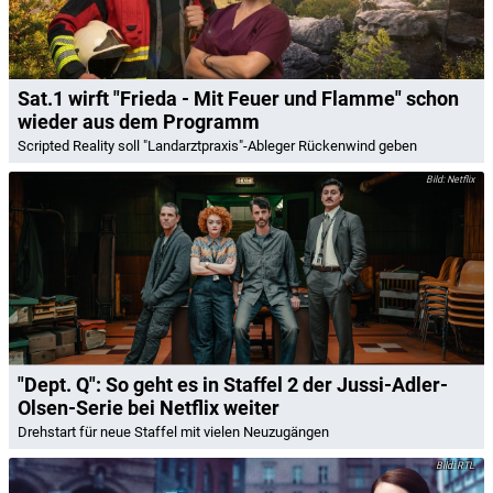
Sat.1 wirft "Frieda - Mit Feuer und Flamme" schon
wieder aus dem Programm
Scripted Reality soll "Landarztpraxis"-Ableger Rückenwind geben
Netflix
"Dept. Q": So geht es in Staffel 2 der Jussi-Adler-
Olsen-Serie bei Netflix weiter
Drehstart für neue Staffel mit vielen Neuzugängen
RTL