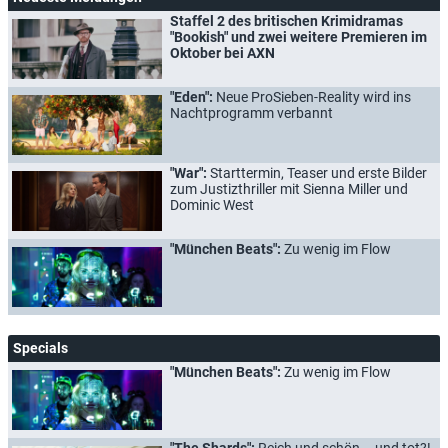
Staffel 2 des britischen Krimidramas
"Bookish" und zwei weitere Premieren im
Oktober bei AXN
"Eden":
Neue ProSieben-Reality wird ins
Nachtprogramm verbannt
"War":
Starttermin, Teaser und erste Bilder
zum Justizthriller mit Sienna Miller und
Dominic West
"München Beats":
Zu wenig im Flow
Specials
"München Beats":
Zu wenig im Flow
"The Shards":
Reich und schön... und tot?!