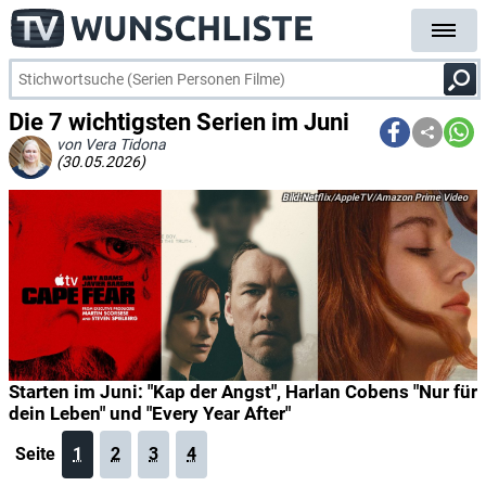
Die 7 wichtigsten Serien im Juni
von Vera Tidona
(30.05.2026)
Netflix/AppleTV/Amazon Prime Video
Starten im Juni: "Kap der Angst", Harlan Cobens "Nur für
dein Leben" und "Every Year After"
Seite
1
2
3
4