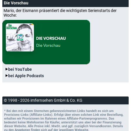
Die Vorschau
Mario, der Eismann präsentiert die wichtigsten Serienstarts der
Woche:
bei YouTube
bei Apple Podcasts
© 1998 - 2026 imfernsehen GmbH & Co. KG
* Bei den mit einem Sternchen gekennzeichneten Links handelt es sich um
Provisions-Links (Affiliate-Links). Erfolgt über einen solchen Link eine Bestellung,
erhalten wir Provisionen im Rahmen eines Affiliate-Partnerprogramms. Das
bedeutet keine Mehrkosten für Käufer, unterstützt uns aber bei der Finanzierung
dieser Website. Alle Preise inkl. MwSt. und ggf. zuzüglich Versandkosten. Details
zu den Angeboten finden sich auf der jeweiligen Webseite.