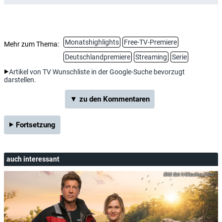
Monatshighlights
Free-TV-Premiere
Mehr zum Thema:
Deutschlandpremiere
Streaming
Serie
Artikel von TV Wunschliste in der Google-Suche bevorzugt
darstellen.
▼ zu den Kommentaren
Fortsetzung
auch interessant
Sat.1/Claudius Pflug