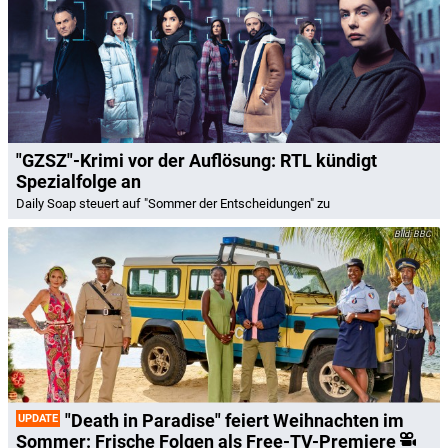
"GZSZ"-Krimi vor der Auflösung: RTL kündigt
Spezialfolge an
Daily Soap steuert auf "Sommer der Entscheidungen" zu
BBC
"Death in Paradise" feiert Weihnachten im
UPDATE
Sommer: Frische Folgen als Free-TV-Premiere