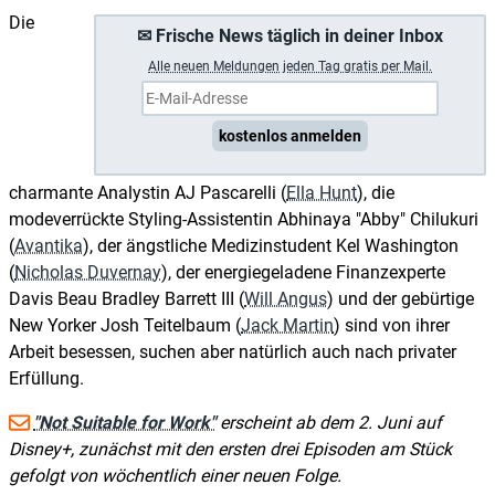
Die
✉ Frische News täglich in deiner Inbox
A
lle neuen Meldungen jeden Tag gratis per Mail.
kostenlos anmelden
charmante Analystin AJ Pascarelli (
Ella Hunt
), die
modeverrückte Styling-Assistentin Abhinaya "Abby" Chilukuri
(
Avantika
), der ängstliche Medizinstudent Kel Washington
(
Nicholas Duvernay
), der energiegeladene Finanzexperte
Davis Beau Bradley Barrett III (
Will Angus
) und der gebürtige
New Yorker Josh Teitelbaum (
Jack Martin
) sind von ihrer
Arbeit besessen, suchen aber natürlich auch nach privater
Erfüllung.
"Not Suitable for Work"
erscheint ab dem 2. Juni auf
Disney+, zunächst mit den ersten drei Episoden am Stück
gefolgt von wöchentlich einer neuen Folge.