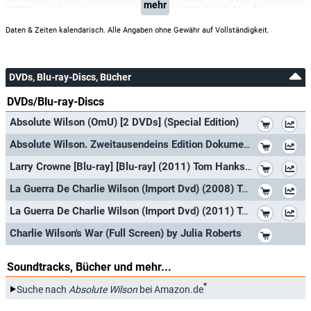
mehr
ZDFtheaterkanal
Mi, 01.07.2009
20:30
Absolute Wilson
Daten & Zeiten kalendarisch. Alle Angaben ohne Gewähr auf Vollständigkeit.
DVDs, Blu-ray-Discs, Bücher
DVDs/Blu-ray-Discs
*
Absolute Wilson (OmU) [2 DVDs] (Special Edition)
*
Absolute Wilson. Zweitausendeins Edition Dokumentation 35.
*
Larry Crowne [Blu-ray] [Blu-ray] (2011) Tom Hanks; Julia Roberts; Bryan Cranston
*
La Guerra De Charlie Wilson (Import Dvd) (2008) Tom Hanks; Julia Roberts; Phil
*
La Guerra De Charlie Wilson (Import Dvd) (2011) Tom Hanks; Julia Roberts; Phil
*
Charlie Wilson's War (Full Screen) by Julia Roberts
Soundtracks, Bücher und mehr...
*
Suche nach
Absolute Wilson
bei Amazon.de