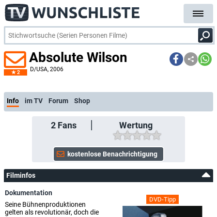
Absolute Wilson
D/USA
, 2006
2
Info
im TV
Forum
Shop
2
Fans
Wertung
Filminfos
Dokumentation
DVD-Tipp
Seine Bühnenproduktionen
gelten als revolutionär, doch die