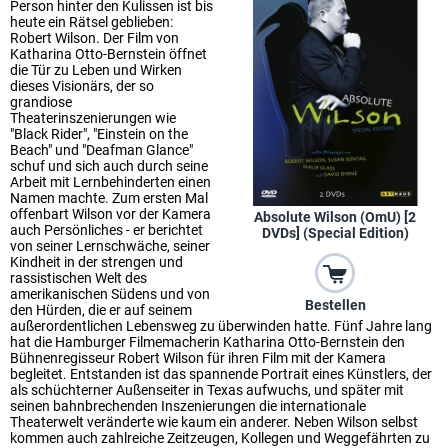
Person hinter den Kulissen ist bis
heute ein Rätsel geblieben:
Robert Wilson. Der Film von
Katharina Otto-Bernstein öffnet
die Tür zu Leben und Wirken
dieses Visionärs, der so
grandiose
Theaterinszenierungen wie
"Black Rider", "Einstein on the
Beach" und "Deafman Glance"
schuf und sich auch durch seine
Arbeit mit Lernbehinderten einen
Namen machte. Zum ersten Mal
offenbart Wilson vor der Kamera
Absolute Wilson (OmU) [2
auch Persönliches - er berichtet
DVDs] (Special Edition)
von seiner Lernschwäche, seiner
Kindheit in der strengen und
rassistischen Welt des
amerikanischen Südens und von
Bestellen
den Hürden, die er auf seinem
außerordentlichen Lebensweg zu überwinden hatte. Fünf Jahre lang
hat die Hamburger Filmemacherin Katharina Otto-Bernstein den
Bühnenregisseur Robert Wilson für ihren Film mit der Kamera
begleitet. Entstanden ist das spannende Portrait eines Künstlers, der
als schüchterner Außenseiter in Texas aufwuchs, und später mit
seinen bahnbrechenden Inszenierungen die internationale
Theaterwelt veränderte wie kaum ein anderer. Neben Wilson selbst
kommen auch zahlreiche Zeitzeugen, Kollegen und Weggefährten zu