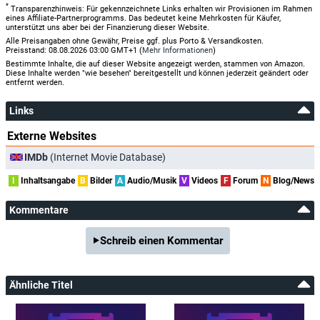
*
Transparenzhinweis: Für gekennzeichnete Links erhalten wir Provisionen im Rahmen
eines Affiliate-Partnerprogramms. Das bedeutet keine Mehrkosten für Käufer,
unterstützt uns aber bei der Finanzierung dieser Website.
Alle Preisangaben ohne Gewähr, Preise ggf. plus Porto & Versandkosten.
Preisstand: 08.08.2026 03:00 GMT+1 (
Mehr Informationen
)
Bestimmte Inhalte, die auf dieser Website angezeigt werden, stammen von Amazon.
Diese Inhalte werden "wie besehen" bereitgestellt und können jederzeit geändert oder
entfernt werden.
Links
Externe Websites
IMDb
(Internet Movie Database)
I
Inhaltsangabe
B
Bilder
A
Audio/Musik
V
Videos
F
Forum
N
Blog/News
Kommentare
Schreib einen Kommentar
Ähnliche Titel