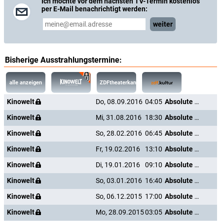
Ich möchte vor dem nächsten TV-Termin kostenlos
per E-Mail benachrichtigt werden:
weiter
Bisherige Ausstrahlungstermine:
alle anzeigen
ZDFtheaterkanal
Kinowelt
Do, 08.09.2016
04:05
Absolute Wilson
Kinowelt
Mi, 31.08.2016
18:30
Absolute Wilson
Kinowelt
So, 28.02.2016
06:45
Absolute Wilson
Kinowelt
Fr, 19.02.2016
13:10
Absolute Wilson
Kinowelt
Di, 19.01.2016
09:10
Absolute Wilson
Kinowelt
So, 03.01.2016
16:40
Absolute Wilson
Kinowelt
So, 06.12.2015
17:00
Absolute Wilson
Kinowelt
Mo, 28.09.2015
03:05
Absolute Wilson