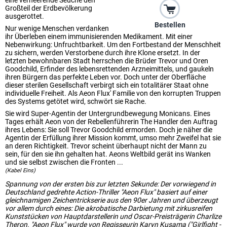
eine verheerende Seuche den
Großteil der Erdbevölkerung
ausgerottet.
Bestellen
Nur wenige Menschen verdanken
ihr Überleben einem immunisierenden Medikament. Mit einer
Nebenwirkung: Unfruchtbarkeit. Um den Fortbestand der Menschheit
zu sichern, werden Verstorbene durch ihre Klone ersetzt. In der
letzten bewohnbaren Stadt herrschen die Brüder Trevor und Oren
Goodchild, Erfinder des lebensrettenden Arzneimittels, und gaukeln
ihren Bürgern das perfekte Leben vor. Doch unter der Oberfläche
dieser sterilen Gesellschaft verbirgt sich ein totalitärer Staat ohne
individuelle Freiheit. Als Aeon Flux' Familie von den korrupten Truppen
des Systems getötet wird, schwört sie Rache.
Sie wird Super-Agentin der Untergrundbewegung Monicans. Eines
Tages erhält Aeon von der Rebellenführerin The Handler den Auftrag
ihres Lebens: Sie soll Trevor Goodchild ermorden. Doch je näher die
Agentin der Erfüllung ihrer Mission kommt, umso mehr Zweifel hat sie
an deren Richtigkeit. Trevor scheint überhaupt nicht der Mann zu
sein, für den sie ihn gehalten hat. Aeons Weltbild gerät ins Wanken
und sie selbst zwischen die Fronten ...
(Kabel Eins)
Spannung von der ersten bis zur letzten Sekunde: Der vorwiegend in
Deutschland gedrehte Action-Thriller "Aeon Flux" basiert auf einer
gleichnamigen Zeichentrickserie aus den 90er Jahren und überzeugt
vor allem durch eines: Die akrobatische Darbietung mit zirkusreifen
Kunststücken von Hauptdarstellerin und Oscar-Preisträgerin Charlize
Theron. "Aeon Flux" wurde von Regisseurin Karyn Kusama ("Girlfight -