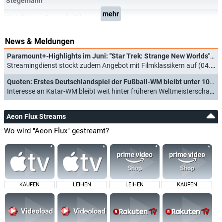
Stegemann
mehr
Distribution:
Cascade Film
News & Meldungen
Paramount+-Highlights im Juni: "Star Trek: Strange New Worlds", "Kohlrabenschwarz" und "From"
Streamingdienst stockt zudem Angebot mit Filmklassikern auf (04.05.2023)
Quoten: Erstes Deutschlandspiel der Fußball-WM bleibt unter 10 Millionen
Interesse an Katar-WM bleibt weit hinter früheren Weltmeisterschaften zurück (24.11.2022)
Aeon Flux Streams
Wo wird "Aeon Flux" gestreamt?
KAUFEN
LEIHEN
LEIHEN
KAUFEN