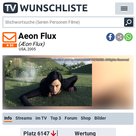
Aeon Flux
(Æon Flux)
84
USA
, 2005
ProSieben Media AG © 2004 by PARAMOUNT PICTURES. All Rights Reserved.
Info
Streams
im TV
Top 3
Forum
Shop
Bilder
Platz 6147
Wertung