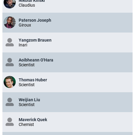
Nikolai Kinski
Claudius
Paterson Joseph
Giroux
Yangzom Brauen
Inari
Aoibheann O'Hara
Scientist
Thomas Huber
Scientist
Weijian Liu
Scientist
Maverick Quek
Chemist