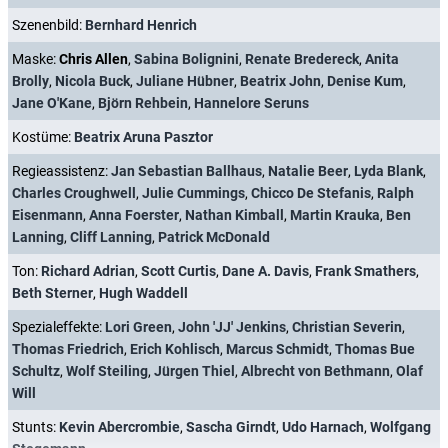
Szenenbild:
Bernhard Henrich
Maske:
Chris Allen
,
Sabina Bolignini
,
Renate Bredereck
,
Anita
Brolly
,
Nicola Buck
,
Juliane Hübner
,
Beatrix John
,
Denise Kum
,
Jane O'Kane
,
Björn Rehbein
,
Hannelore Seruns
Kostüme:
Beatrix Aruna Pasztor
Regieassistenz:
Jan Sebastian Ballhaus
,
Natalie Beer
,
Lyda Blank
,
Charles Croughwell
,
Julie Cummings
,
Chicco De Stefanis
,
Ralph
Eisenmann
,
Anna Foerster
,
Nathan Kimball
,
Martin Krauka
,
Ben
Lanning
,
Cliff Lanning
,
Patrick McDonald
Ton:
Richard Adrian
,
Scott Curtis
,
Dane A. Davis
,
Frank Smathers
,
Beth Sterner
,
Hugh Waddell
Spezialeffekte:
Lori Green
,
John 'JJ' Jenkins
,
Christian Severin
,
Thomas Friedrich
,
Erich Kohlisch
,
Marcus Schmidt
,
Thomas Bue
Schultz
,
Wolf Steiling
,
Jürgen Thiel
,
Albrecht von Bethmann
,
Olaf
Will
Stunts:
Kevin Abercrombie
,
Sascha Girndt
,
Udo Harnach
,
Wolfgang