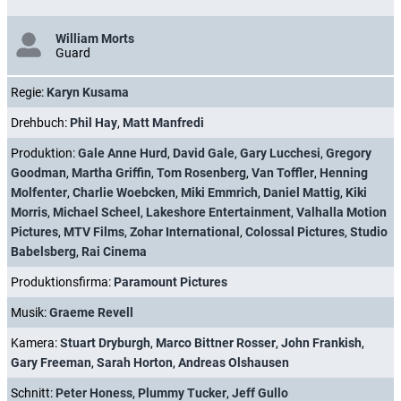
William Morts
Guard
Regie:
Karyn Kusama
Drehbuch:
Phil Hay
,
Matt Manfredi
Produktion:
Gale Anne Hurd
,
David Gale
,
Gary Lucchesi
,
Gregory
Goodman
,
Martha Griffin
,
Tom Rosenberg
,
Van Toffler
,
Henning
Molfenter
,
Charlie Woebcken
,
Miki Emmrich
,
Daniel Mattig
,
Kiki
Morris
,
Michael Scheel
,
Lakeshore Entertainment
,
Valhalla Motion
Pictures
,
MTV Films
,
Zohar International
,
Colossal Pictures
,
Studio
Babelsberg
,
Rai Cinema
Produktionsfirma:
Paramount Pictures
Musik:
Graeme Revell
Kamera:
Stuart Dryburgh
,
Marco Bittner Rosser
,
John Frankish
,
Gary Freeman
,
Sarah Horton
,
Andreas Olshausen
Schnitt:
Peter Honess
,
Plummy Tucker
,
Jeff Gullo