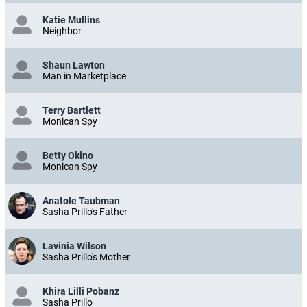
Katie Mullins
Neighbor
Shaun Lawton
Man in Marketplace
Terry Bartlett
Monican Spy
Betty Okino
Monican Spy
Anatole Taubman
Sasha Prillo's Father
Lavinia Wilson
Sasha Prillo's Mother
Khira Lilli Pobanz
Sasha Prillo