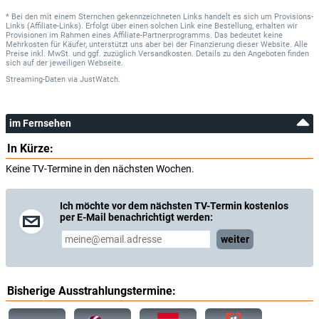
* Bei den mit einem Sternchen gekennzeichneten Links handelt es sich um Provisions-
Links (Affiliate-Links). Erfolgt über einen solchen Link eine Bestellung, erhalten wir
Provisionen im Rahmen eines Affiliate-Partnerprogramms. Das bedeutet keine
Mehrkosten für Käufer, unterstützt uns aber bei der Finanzierung dieser Website. Alle
Preise inkl. MwSt. und ggf. zuzüglich Versandkosten. Details zu den Angeboten finden
sich auf der jeweiligen Webseite.
Streaming-Daten
via
JustWatch.
im Fernsehen
In Kürze:
Keine TV-Termine in den nächsten Wochen.
Ich möchte vor dem nächsten TV-Termin kostenlos
per E-Mail benachrichtigt werden:
weiter
Bisherige Ausstrahlungstermine: