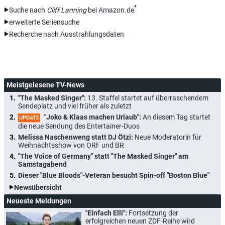
*
Suche nach
Cliff Lanning
bei Amazon.de
erweiterte Seriensuche
Recherche nach Ausstrahlungsdaten
Meistgelesene TV-News
"The Masked Singer":
13. Staffel startet auf überraschendem
Sendeplatz und viel früher als zuletzt
"Joko & Klaas machen Urlaub":
An diesem Tag startet
UPDATE
die neue Sendung des Entertainer-Duos
Melissa Naschenweng statt DJ Ötzi:
Neue Moderatorin für
Weihnachtsshow von ORF und BR
"The Voice of Germany" statt "The Masked Singer" am
Samstagabend
Dieser "Blue Bloods"-Veteran besucht Spin-off "Boston Blue"
Newsübersicht
Neueste Meldungen
"Einfach Elli":
Fortsetzung der
erfolgreichen neuen ZDF-Reihe wird