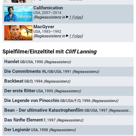
Californication
USA, 2007–2014
(Regieassistenz in
1 Folge
)
MacGyver
USA, 1985–1992
(Regieassistenz in
1 Folge
)
Spielfilme/Einzeltitel mit
Cliff Lanning
Hamlet
GB/USA, 1990
(Regieassistenz)
Die Commitments
IRL/GB/USA, 1991
(Regieassistenz)
Backbeat
GB/D, 1994
(Regieassistenz)
Der erste Ritter
USA, 1995
(Regieassistenz)
Die Legende von Pinocchio
GB/USA/F/D, 1996
(Regieassistenz)
Bean - Der ultimative Katastrophenfilm
GB/USA, 1997
(Regieassistenz)
Das fünfte Element
F, 1997
(Regieassistenz)
Der Legionär
USA, 1998
(Regieassistenz)