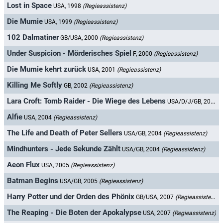
Lost in Space
USA, 1998
(Regieassistenz)
Die Mumie
USA, 1999
(Regieassistenz)
102 Dalmatiner
GB/USA, 2000
(Regieassistenz)
Under Suspicion - Mörderisches Spiel
F, 2000
(Regieassistenz)
Die Mumie kehrt zurück
USA, 2001
(Regieassistenz)
Killing Me Softly
GB, 2002
(Regieassistenz)
Lara Croft: Tomb Raider - Die Wiege des Lebens
USA/D/J/GB, 2003
(
Alfie
USA, 2004
(Regieassistenz)
The Life and Death of Peter Sellers
USA/GB, 2004
(Regieassistenz)
Mindhunters - Jede Sekunde Zählt
USA/GB, 2004
(Regieassistenz)
Aeon Flux
USA, 2005
(Regieassistenz)
Batman Begins
USA/GB, 2005
(Regieassistenz)
Harry Potter und der Orden des Phönix
GB/USA, 2007
(Regieassistenz)
The Reaping - Die Boten der Apokalypse
USA, 2007
(Regieassistenz)