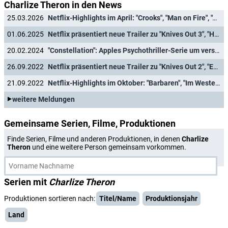
Charlize Theron in den News
25.03.2026
Netflix-Highlights im April: "Crooks", "Man on Fire", "Apex" und "Stranger Things: Tales from '85"
01.06.2025
Netflix präsentiert neue Trailer zu "Knives Out 3", "Happy Gilmore 2" und mehr
20.02.2024
"Constellation": Apples Psychothriller-Serie um verstörte Astronautin mit gedämpfter Anziehungskraft
26.09.2022
Netflix präsentiert neue Trailer zu "Knives Out 2", "Enola Holmes 2" und mehr
21.09.2022
Netflix-Highlights im Oktober: "Barbaren", "Im Westen nichts Neues" und "The School for Good and Evil"
weitere Meldungen
Gemeinsame Serien, Filme, Produktionen
Finde Serien, Filme und anderen Produktionen, in denen
Charlize
Theron
und eine weitere Person gemeinsam vorkommen.
Serien mit
Charlize Theron
Produktionen sortieren nach:
Titel/Name
Produktionsjahr
Land