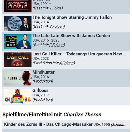
USA, 1991–
(Gast in
1 Folge
)
The Tonight Show Starring Jimmy Fallon
USA, 2014–
(Gast in
3 Folgen
)
The Late Late Show with James Corden
USA, 2015–2023
(Gast in
2 Folgen
)
Last Call Killer – Todesangst im queeren New York
USA, 2023
(Produktion in
4 Folgen
)
Mindhunter
USA, 2016–
(Produktion)
Girlboss
USA, 2017
(Produktion)
Spielfilme/Einzeltitel mit
Charlize Theron
Kinder des Zorns III - Das Chicago-Massaker
USA, 1995
(Schauspielerin)