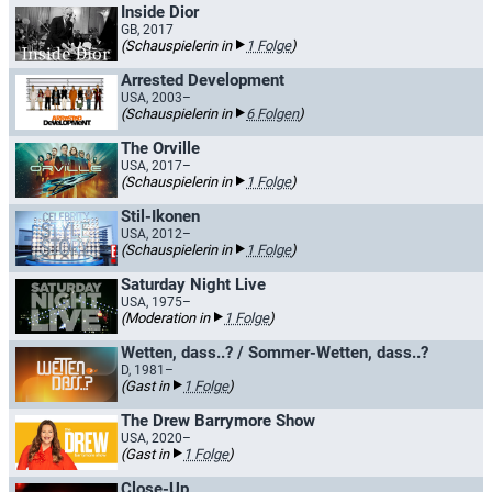
Inside Dior
GB, 2017
(Schauspielerin in
1 Folge
)
Arrested Development
USA, 2003–
(Schauspielerin in
6 Folgen
)
The Orville
USA, 2017–
(Schauspielerin in
1 Folge
)
Stil-Ikonen
USA, 2012–
(Schauspielerin in
1 Folge
)
Saturday Night Live
USA, 1975–
(Moderation in
1 Folge
)
Wetten, dass..? / Sommer-Wetten, dass..?
D, 1981–
(Gast in
1 Folge
)
The Drew Barrymore Show
USA, 2020–
(Gast in
1 Folge
)
Close-Up