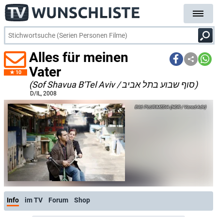
Alles für meinen
Vater
10
(Sof Shavua B'Tel Aviv / סוף שבוע בתל אביב)
D/IL
, 2008
PLURIMEDIA (NDR / Vered Adir)
Info
im TV
Forum
Shop