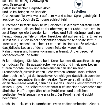
scheint sein einziger Ausweg zu
sein. Seine zwei
palästinensischen Begleiter, Abed
Bestellen
und Salim, bringen ihn über die
Grenze nach Tel Aviv, wo er auf dem Markt seinen Sprengstoffgürtel
auslösen soll. Doch die Zündung schlägt fehl.
Kurzerhand bestellt Tarek beim jüdischen Elektronikreparateur Katz
einen neuen Auslöseschalter, der aber wegen der Sabbatruhe erst in
zwei Tagen geliefert werden kann. Abed und Salim drängen auf eine
Fernzündung per Telefon. Aber Tarek besteht auf seine Ehre: Er will es
selbst tun. Die Zeit, in der er eigentlich schon tot sein sollte, ist für
Tarek wie geschenktes Leben. Er entdeckt in einer Straße Tel Avivs
das jüdische Leben auf der anderen Seite der Mauer, die
Palästinenser und Israelis voneinander trennt. Und er begegnet
Menschlichkeit und Nähe.
Er lernt die junge Kioskbetreiberin Keren kennen, die aus ihrer streng
orthodoxen Familie auszubrechen versucht und ihr eigenes Leben
führen möchte. Tarek und Keren erleben den Beginn einer
Freundschaft, die vielleicht zu Liebe werden könnte. Tarek erfährt
aber auch die Angst der Israelis vor Anschlägen, das Misstrauen der
Menschen gegenüber ihm, dem Araber. Tarek gerät allmählich in
einen Gewissenskonflikt, denn das Bild des Feindes verschwimmt vor
seinen Augen. Das Selbstmordattentat trifft scheinbar Menschen mit
ähnlichen Hoffnungen, ähnlichen Problemen und ähnlichen
seelischen Verletzungen wie er selbst. Der Feind hat ein Gesicht
bekommen.
Doch ein Rückzieher ist unmöglich: Wenn er die Bombe nicht zündet,