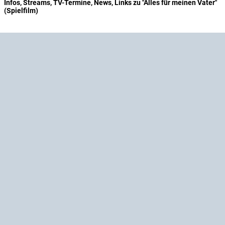
Infos, Streams, TV-Termine, News, Links zu "Alles für meinen Vater"
(Spielfilm)