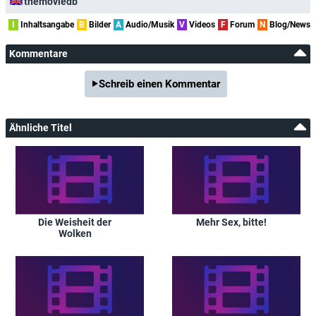
themoviedb
I
Inhaltsangabe
B
Bilder
A
Audio/Musik
V
Videos
F
Forum
N
Blog/News
Kommentare
Schreib einen Kommentar
Ähnliche Titel
Die Weisheit der
Mehr Sex, bitte!
Wolken