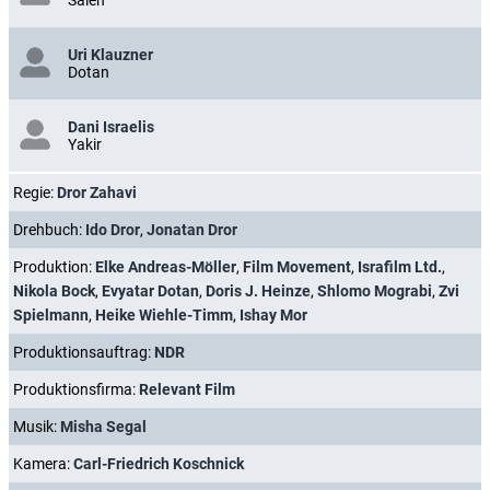
Saleh
Uri Klauzner
Dotan
Dani Israelis
Yakir
Regie:
Dror Zahavi
Drehbuch:
Ido Dror
,
Jonatan Dror
Produktion:
Elke Andreas-Möller
,
Film Movement
,
Israfilm Ltd.
,
Nikola Bock
,
Evyatar Dotan
,
Doris J. Heinze
,
Shlomo Mograbi
,
Zvi
Spielmann
,
Heike Wiehle-Timm
,
Ishay Mor
Produktionsauftrag:
NDR
Produktionsfirma:
Relevant Film
Musik:
Misha Segal
Kamera:
Carl-Friedrich Koschnick