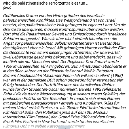
wird die palästinensische Terrorzentrale es tun ...
(arte)
Gefühlvolles Drama vor den Hintergründen des israelisch-
palästinensischen Konfliktes: Das Westjordanland ist von Israel
besetzt, das palästinensische Volk gefangen im eigenen Land: Um die
Grenze zu überqueren, müssen Kontrollpunkte überwunden werden.
Dort sind die Palästinenser Gewalt und Erniedrigung durch israelische
Soldaten ausgesetzt. Was sie aber nicht einfach hinnehmen - die
Angst vor palästinensischen Selbstmordattentaten ist Bestandteil
des täglichen Lebens in Israel. Mit grimmigem Humor erzählt der Film
die Geschichte von einem dieser jungen Attentäter, der unerwartet
zwei Lebenstage geschenkt bekommt und dabei entdeckt, dass wir
letztlich alle nur Menschen sind. Der Regisseur Dror Zahavi wurde
1959 im israelischen Tel Aviv geboren. Sein Filmstudium absolvierte er
in den 80er-Jahren an der Filmschule Konrad Wolf in Potsdam.
Seinem Abschlussfilm "Alexander Penn - Ich will sein in allem" (1988)
war ein in der damaligen DDR schon ungewöhnlicher internationaler
Erfolg beschieden: Der Porträtfilm über den israelischen Dichter
wurde für den Studenten-Oscar nominiert. Bereits 1992 reflektierte
Zahavi die deutsche Wiedervereinigung in seinem ersten Spielfilm, der
poetischen Politfarce "Der Besucher". Er machte sich einen Namen
mit zahlreichen preisgekrönten Fernseh- und Kinofilmen. "Alles für
meinen Vater" erhielt Preise u.a. als "Bester Film" beim Internationalen
Filmfestival Sofia, den Publikumspreis auf dem 30. Moskau
International Film Festival, den Grand Prize 2009 auf dem Stony
Brook Film Festival in New York und wurde für den israelischen
Filmpreis Ophir in sieben Kategorien nominiert.