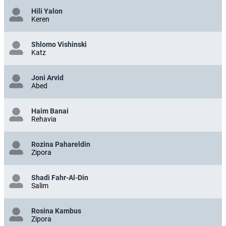
Hili Yalon
Keren
Shlomo Vishinski
Katz
Joni Arvid
Abed
Haim Banai
Rehavia
Rozina Pahareldin
Zipora
Shadi Fahr-Al-Din
Salim
Rosina Kambus
Zipora