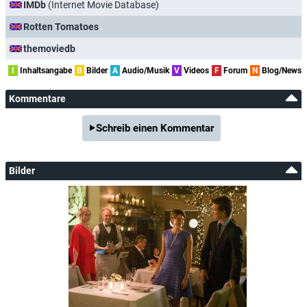
IMDb
(Internet Movie Database)
Rotten Tomatoes
themoviedb
I
Inhaltsangabe
B
Bilder
A
Audio/Musik
V
Videos
F
Forum
N
Blog/News
Kommentare
Schreib einen Kommentar
Bilder