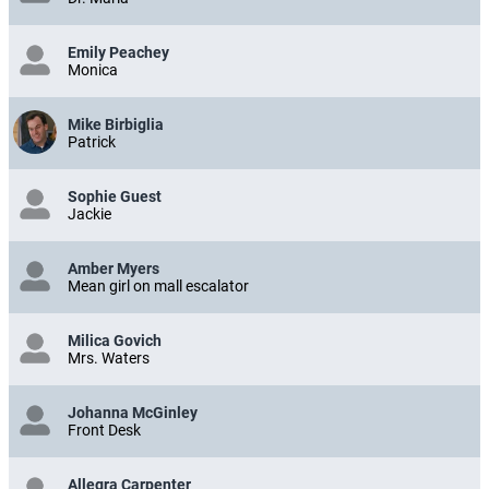
Emily Peachey
Monica
Mike Birbiglia
Patrick
Sophie Guest
Jackie
Amber Myers
Mean girl on mall escalator
Milica Govich
Mrs. Waters
Johanna McGinley
Front Desk
Allegra Carpenter