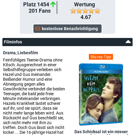
Platz 1454
Wertung
201
Fans
4.67
Filminfos
Drama
,
Liebesfilm
Blu-ray-Tipp
Feinfühliges Teenie-Drama ohne
Kitsch: Ausgerechnet in einer
Selbsthilfegruppe verlieben sich
Hazel und Gus ineinander.
Beißender Humor und eine
Abneigung gegen alles
Gewöhnliche verbindet die beiden
Teenager, die bald jede freie
Minute miteinander verbringen.
Hazels Krankheit lastet schwer
auf ihr, und sie spürt, dass sie
nicht mehr lange leben wird. Aus
Rücksicht auf Gus beschließt sie,
sich nicht mehr mit ihm zu
treffen. Doch Gus lässt sich nicht
Das Schicksal ist ein mieser
locker ... Die 16-jährige Hazel hat