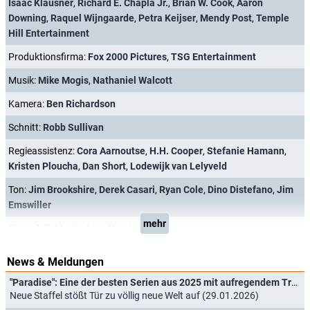
Isaac Klausner
,
Richard E. Chapla Jr.
,
Brian W. Cook
,
Aaron
Downing
,
Raquel Wijngaarde
,
Petra Keijser
,
Mendy Post
,
Temple
Hill Entertainment
Produktionsfirma:
Fox 2000 Pictures
,
TSG Entertainment
Musik:
Mike Mogis
,
Nathaniel Walcott
Kamera:
Ben Richardson
Schnitt:
Robb Sullivan
Regieassistenz:
Cora Aarnoutse
,
H.H. Cooper
,
Stefanie Hamann
,
Kristen Ploucha
,
Dan Short
,
Lodewijk van Lelyveld
Ton:
Jim Brookshire
,
Derek Casari
,
Ryan Cole
,
Dino Distefano
,
Jim
Emswiller
mehr
Spezialeffekte:
Andrea Atwater
News & Meldungen
"Paradise": Eine der besten Serien aus 2025 mit aufregendem Trailer zur Fortsetzung
Neue Staffel stößt Tür zu völlig neue Welt auf (29.01.2026)