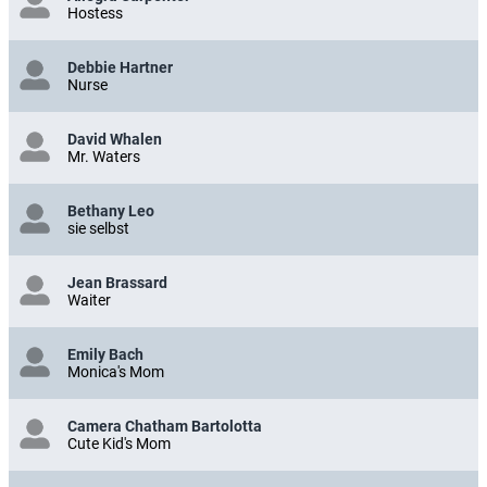
Hostess
Debbie Hartner
Nurse
David Whalen
Mr. Waters
Bethany Leo
sie selbst
Jean Brassard
Waiter
Emily Bach
Monica's Mom
Camera Chatham Bartolotta
Cute Kid's Mom