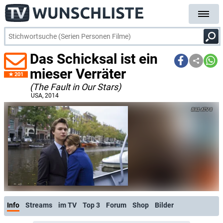
Das Schicksal ist ein
mieser Verräter
201
(The Fault in Our Stars)
USA
, 2014
ATV II
Info
Streams
im TV
Top 3
Forum
Shop
Bilder