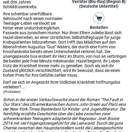
Verräter [Blu-Ray] [Region B]
seit drei Jahren
(Deutsche Untertitel)
Schilddrüsenkrebs.
Ihre scheinbar unerfüllbare
Sehnsucht nach einem normalen
Teenager-Leben versteckt sie
Bestellen
hinter einer undurchdringlichen
Fassade aus zynischem Humor. Nur ihren Eltern zuliebe lässt sich
Hazel überreden, an einer christlichen Selbsthilfegruppe für junge
Krebspatienten teilzunehmen. Dort trifft das Mädchen auf den
lebensfrohen Augustus "Gus" Waters, der durch eine Form von
Knochenkrebs bereits einen Unterschenkel verloren hat. Der
unangepasste Gus erobert ihr Herz im Sturm, von nun an verbringen
die beiden jede freie Minute miteinander. Hazel beginnt, ihr Leben
trotz der Krankheit immer mehr zu genießen. Doch als sich ihr
Zustand plötzlich verschlechtert, wird ihr bewusst, dass sie einen
hohen Preis für ihre Gefühle zahlen muss.
Darf sie sich im Angesicht ihrer tödlichen Krankheit hoffnungslos
verlieben?...
(ProSieben)
Schon in der ersten Verkaufswoche stand der Roman "The Fault in
Our Stars" des US-amerikanischen Autors John Green auf Platz eins
der New-York-Times-Bestenliste für Kinder- und Jugendliteratur. Die
feinfühlig erzählte Geschichte über die Liebe zwischen zwei
schwerkranken Teenagern adaptierte der Regisseur Josh Boone
2014 mit viel Fingerspitzengefühl für die Leinwand. Durch die gute
Chemie zwischen den Hauptdarstellern wirkt die Liebesgeschichte