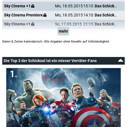
Sky Cinema +1
Mo, 18.05.2015
15:10
Das Schicksal ist ein mieser Verräter
Sky Cinema Premiere
Mo, 18.05.2015
14:10
Das Schicksal ist ein mieser Verräter
Sky Cinema +1
So, 17.05.2015
21:15
Das Schicksal ist ein mieser Verräter
mehr
Sky Cinema Premiere
So, 17.05.2015
20:15
Das Schicksal ist ein mieser Verräter
Daten & Zeiten kalendarisch. Alle Angaben ohne Gewähr auf Vollständigkeit.
Die Top 3 der Schicksal ist ein mieser Verräter-Fans