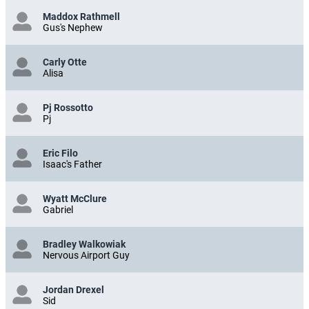
Maddox Rathmell
Gus's Nephew
Carly Otte
Alisa
Pj Rossotto
Pj
Eric Filo
Isaac's Father
Wyatt McClure
Gabriel
Bradley Walkowiak
Nervous Airport Guy
Jordan Drexel
Sid