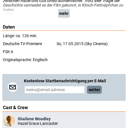
zwischen Hazel und Gus umso authentischer. Trotz aller Tragik der
Geschichte vermeidet es der Film gekonnt, in Kitsch-Fettnäpfchen zu
treten.
mehr
(ATV II)
Daten
Länge: ca. 126 min.
Deutsche TV-Premiere
So, 17.05.2015 (Sky Cinema)
FSK 6
Originalsprache:
Englisch
Kostenlose Startbenachrichtigung per E-Mail
weiter
Cast & Crew
Shailene Woodley
Hazel Grace Lancaster