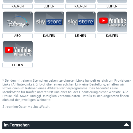
KAUFEN
LEIHEN
KAUFEN
LEIHEN
ABO
KAUFEN
LEIHEN
KAUFEN
LEIHEN
* Bei den mit einem Sternchen gekennzeichneten Links handelt es sich um Provisions-
Links (Affiliate-Links). Erfolgt über einen solchen Link eine Bestellung, erhalten wir
Provisionen im Rahmen eines Affiliate-Partnerprogramms. Das bedeutet keine
Mehrkosten für Käufer, unterstützt uns aber bei der Finanzierung dieser Website. Alle
Preise inkl. MwSt. und ggf. zuzüglich Versandkosten. Details zu den Angeboten finden
sich auf der jeweiligen Webseite.
Streaming-Daten
via
JustWatch.
im Fernsehen