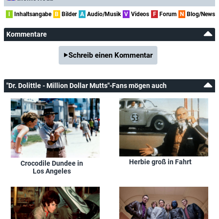
I
Inhaltsangabe
B
Bilder
A
Audio/Musik
V
Videos
F
Forum
N
Blog/News
Kommentare
Schreib einen Kommentar
"Dr. Dolittle - Million Dollar Mutts"-Fans mögen auch
Herbie groß in Fahrt
Crocodile Dundee in
Los Angeles