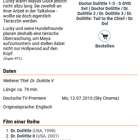
Lucky währt Mayas Glück jedoch
Doctor Dolittle 1-5 - 5-DVD
nicht allzu lang: Sie zweifelt an
Set ( Doctor Dolittle / Dr.
ihrer Arbeit in der Talkshow -
Dolittle 2 / Dr. Dolittle 3 / Dr.
wollte sie doch eigentlich
Dolittle: Tail to the Chief / Dr.
Tierärztin werden.
Dol
Lucky und seine Hundefreunde
planen deshalb eine tierische
Überraschung, um Maya
aufzumuntern und stellen dabei
Bestellen
nicht nur Hollywood auf den
Kopf.
(Super RTL)
Daten
Weiterer Titel:
Dr. Dolittle V
Länge: ca. 79 min.
Deutsche TV-Premiere
Mo, 12.07.2010 (Sky Cinema)
Originalsprache:
Englisch
Film einer Reihe
Dr. Dolittle
(USA, 1998)
Dr. Dolittle II
(USA, 2001)