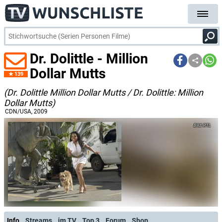
Dr. Dolittle - Million
Dollar Mutts
139
(Dr. Dolittle Million Dollar Mutts / Dr. Dolittle: Million
Dollar Mutts)
CDN/USA
, 2009
RTL
Info
Streams
im TV
Top 3
Forum
Shop