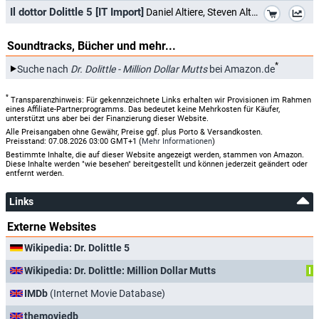
*
Il dottor Dolittle 5 [IT Import]
Daniel Altiere, Steven Altiere
Soundtracks, Bücher und mehr...
*
Suche nach
Dr. Dolittle - Million Dollar Mutts
bei Amazon.de
*
Transparenzhinweis: Für gekennzeichnete Links erhalten wir Provisionen im Rahmen
eines Affiliate-Partnerprogramms. Das bedeutet keine Mehrkosten für Käufer,
unterstützt uns aber bei der Finanzierung dieser Website.
Alle Preisangaben ohne Gewähr, Preise ggf. plus Porto & Versandkosten.
Preisstand: 07.08.2026 03:00 GMT+1 (
Mehr Informationen
)
Bestimmte Inhalte, die auf dieser Website angezeigt werden, stammen von Amazon.
Diese Inhalte werden "wie besehen" bereitgestellt und können jederzeit geändert oder
entfernt werden.
Links
Externe Websites
Wikipedia: Dr. Dolittle 5
Wikipedia: Dr. Dolittle: Million Dollar Mutts
I
IMDb
(Internet Movie Database)
themoviedb