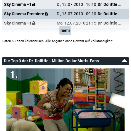
Sky Cinema +1
Di, 13.07.2010
10:10
Dr. Dolittle - Million Dollar Mutts
Sky Cinema Premiere
Di, 13.07.2010
09:10
Dr. Dolittle - Million Dollar Mutts
Sky Cinema +1
Mo, 12.07.2010
21:15
Dr. Dolittle - Million Dollar Mutts
mehr
Sky Cinema Premiere
Mo, 12.07.2010
20:15
Dr. Dolittle - Million Dollar Mutts
Daten & Zeiten kalendarisch. Alle Angaben ohne Gewähr auf Vollständigkeit.
Die Top 3 der Dr. Dolittle - Million Dollar Mutts-Fans