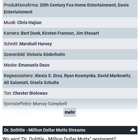
Produktionsfirma:
20th Century Fox Home Entertainment
,
Davis
Entertainment
Musik:
Chris Hajian
Kamera:
Bert Dunk
,
Kirsten Franson
,
Jim Steuart
Schnitt:
Marshall Harvey
Szenenbild:
Victoria Söderholm
Maske:
Emanuela Daus
Regieassistenz:
Alexia S. Droz
,
Ryan Kosmynka
,
David Markowitz
,
Ali Salamati
,
Gisela Schulte
Ton:
Chester Biolowas
Spezialeffekte:
Murray Campbell
mehr
Stunts:
Mike Carpenter
Dr. Dolittle - Million Dollar Mutts Streams
Wo wird "Dr. Dolittle - Million Dollar Mutts" gestreamt?