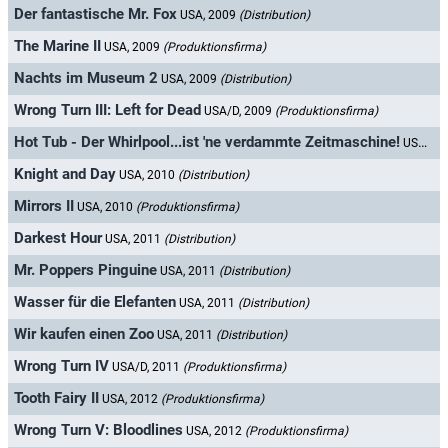
Der fantastische Mr. Fox
USA, 2009
(Distribution)
The Marine II
USA, 2009
(Produktionsfirma)
Nachts im Museum 2
USA, 2009
(Distribution)
Wrong Turn III: Left for Dead
USA/D, 2009
(Produktionsfirma)
Hot Tub - Der Whirlpool...ist 'ne verdammte Zeitmaschine!
USA, 2010
Knight and Day
USA, 2010
(Distribution)
Mirrors II
USA, 2010
(Produktionsfirma)
Darkest Hour
USA, 2011
(Distribution)
Mr. Poppers Pinguine
USA, 2011
(Distribution)
Wasser für die Elefanten
USA, 2011
(Distribution)
Wir kaufen einen Zoo
USA, 2011
(Distribution)
Wrong Turn IV
USA/D, 2011
(Produktionsfirma)
Tooth Fairy II
USA, 2012
(Produktionsfirma)
Wrong Turn V: Bloodlines
USA, 2012
(Produktionsfirma)