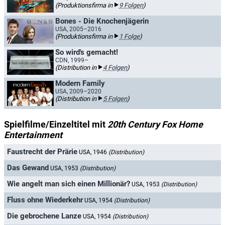
(Produktionsfirma in
9 Folgen
)
Bones - Die Knochenjägerin
USA, 2005–2016
(Produktionsfirma in
1 Folge
)
So wird's gemacht!
CDN, 1999–
(Distribution in
4 Folgen
)
Modern Family
USA, 2009–2020
(Distribution in
5 Folgen
)
Spielfilme/Einzeltitel mit
20th Century Fox Home
Entertainment
Faustrecht der Prärie
USA, 1946
(Distribution)
Das Gewand
USA, 1953
(Distribution)
Wie angelt man sich einen Millionär?
USA, 1953
(Distribution)
Fluss ohne Wiederkehr
USA, 1954
(Distribution)
Die gebrochene Lanze
USA, 1954
(Distribution)