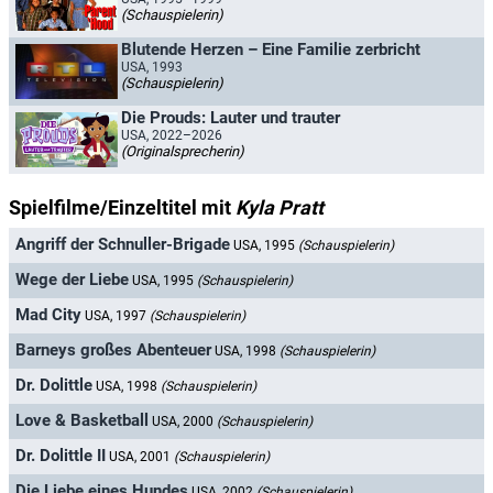
(Schauspielerin)
Blutende Herzen – Eine Familie zerbricht
USA, 1993
(Schauspielerin)
Die Prouds: Lauter und trauter
USA, 2022–2026
(Originalsprecherin)
Spielfilme/Einzeltitel mit
Kyla Pratt
Angriff der Schnuller-Brigade
USA, 1995
(Schauspielerin)
Wege der Liebe
USA, 1995
(Schauspielerin)
Mad City
USA, 1997
(Schauspielerin)
Barneys großes Abenteuer
USA, 1998
(Schauspielerin)
Dr. Dolittle
USA, 1998
(Schauspielerin)
Love & Basketball
USA, 2000
(Schauspielerin)
Dr. Dolittle II
USA, 2001
(Schauspielerin)
Die Liebe eines Hundes
USA, 2002
(Schauspielerin)