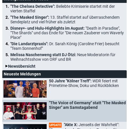
"The Chelsea Detective":
Beliebte Krimiserie startet mit der
vierten Staffel
"The Masked Singer":
13. Staffel startet auf überraschendem
Sendeplatz und viel früher als zuletzt
Disney+- und Hulu-Highlights im August:
"Death in Paradise",
"The Shards" und das Ende für "Die neuen Zauberer vom Waverly
Place"
"Die Landarztpraxis":
Dr. Sarah König (Caroline Frier) besucht
"Team Sonnenhof"
Melissa Naschenweng statt DJ Ötzi:
Neue Moderatorin für
Weihnachtsshow von ORF und BR
Newsübersicht
Neueste Meldungen
50 Jahre "Kölner Treff":
WDR feiert mit
Primetime-Show, Doku und Rückblicken
"The Voice of Germany" statt "The Masked
Singer" am Samstagabend
"Akte X:
Jenseits der Wahrheit":
UPDATE