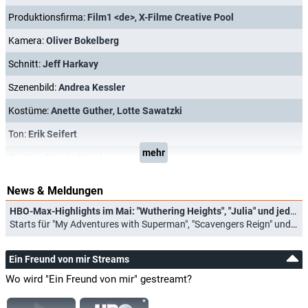
Produktionsfirma:
Film1 <de>
,
X-Filme Creative Pool
Kamera:
Oliver Bokelberg
Schnitt:
Jeff Harkavy
Szenenbild:
Andrea Kessler
Kostüme:
Anette Guther
,
Lotte Sawatzki
Ton:
Erik Seifert
mehr
Casting:
Nessie Nesslauer
News & Meldungen
HBO-Max-Highlights im Mai: "Wuthering Heights", "Julia" und jede Menge gute Animationsserien
Starts für "My Adventures with Superman", "Scavengers Reign" und neue "Rick and Morty"-Staffel (01.05.2026)
Ein Freund von mir Streams
Wo wird "Ein Freund von mir" gestreamt?