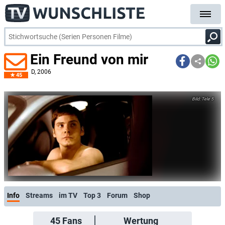
Ein Freund von mir
D
, 2006
45
Tele 5
Info
Streams
im TV
Top 3
Forum
Shop
45
Fans
Wertung