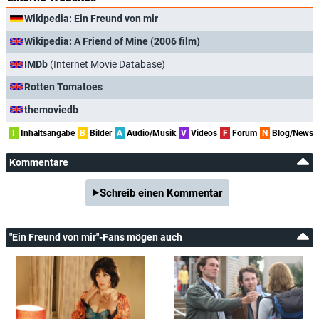
Wikipedia: Ein Freund von mir
Wikipedia: A Friend of Mine (2006 film)
IMDb
(Internet Movie Database)
Rotten Tomatoes
themoviedb
I
Inhaltsangabe
B
Bilder
A
Audio/Musik
V
Videos
F
Forum
N
Blog/News
Kommentare
Schreib einen Kommentar
"Ein Freund von mir"-Fans mögen auch