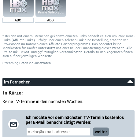
Prime Video Zusatz-Kanäle
ABO
ABO
* Bei den mit einem Sternchen gekennzeichneten Links handelt es sich um Provisions-
Links (Affiliate-Links). Erfolgt über einen solchen Link eine Bestellung, erhalten wir
Provisionen im Rahmen eines Affiliate-Partnerprogramms. Das bedeutet keine
Mehrkosten für Käufer, unterstützt uns aber bei der Finanzierung dieser Website. Alle
Preise inkl. MwSt. und ggf. zuzüglich Versandkosten. Details zu den Angeboten finden
sich auf der jeweiligen Webseite.
Streaming-Daten
via
JustWatch.
im Fernsehen
In Kürze:
Keine TV-Termine in den nächsten Wochen.
Ich möchte vor dem nächsten TV-Termin kostenlos
per E-Mail benachrichtigt werden:
weiter