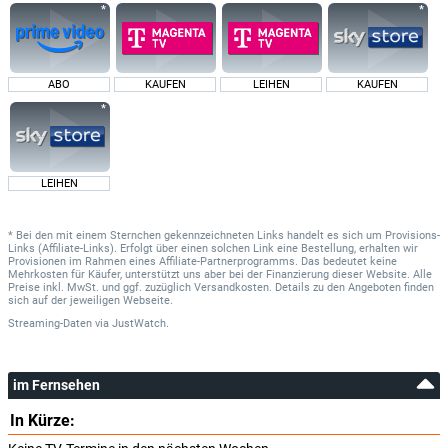
ABO
KAUFEN
LEIHEN
KAUFEN
LEIHEN
* Bei den mit einem Sternchen gekennzeichneten Links handelt es sich um Provisions-
Links (Affiliate-Links). Erfolgt über einen solchen Link eine Bestellung, erhalten wir
Provisionen im Rahmen eines Affiliate-Partnerprogramms. Das bedeutet keine
Mehrkosten für Käufer, unterstützt uns aber bei der Finanzierung dieser Website. Alle
Preise inkl. MwSt. und ggf. zuzüglich Versandkosten. Details zu den Angeboten finden
sich auf der jeweiligen Webseite.
Streaming-Daten
via
JustWatch.
im Fernsehen
In Kürze: