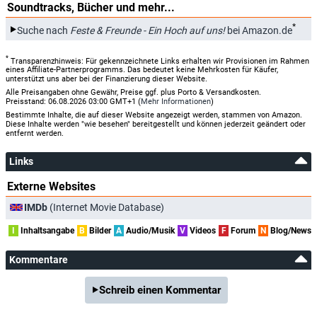
Soundtracks, Bücher und mehr...
*
Suche nach
Feste & Freunde - Ein Hoch auf uns!
bei Amazon.de
*
Transparenzhinweis: Für gekennzeichnete Links erhalten wir Provisionen im Rahmen
eines Affiliate-Partnerprogramms. Das bedeutet keine Mehrkosten für Käufer,
unterstützt uns aber bei der Finanzierung dieser Website.
Alle Preisangaben ohne Gewähr, Preise ggf. plus Porto & Versandkosten.
Preisstand: 06.08.2026 03:00 GMT+1 (
Mehr Informationen
)
Bestimmte Inhalte, die auf dieser Website angezeigt werden, stammen von Amazon.
Diese Inhalte werden "wie besehen" bereitgestellt und können jederzeit geändert oder
entfernt werden.
Links
Externe Websites
IMDb
(Internet Movie Database)
I
Inhaltsangabe
B
Bilder
A
Audio/Musik
V
Videos
F
Forum
N
Blog/News
Kommentare
Schreib einen Kommentar