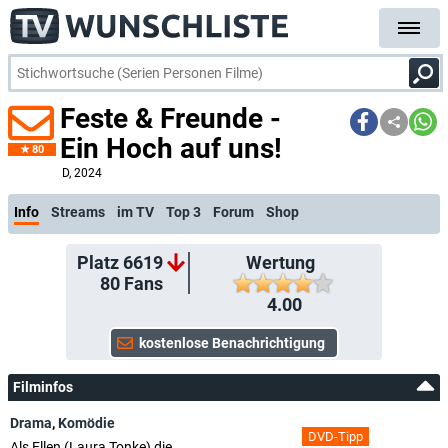
Feste & Freunde -
Ein Hoch auf uns!
80
D
, 2024
Info
Streams
im TV
Top 3
Forum
Shop
Platz 6619
Wertung
80
Fans
4.00
Filminfos
Drama
,
Komödie
DVD-Tipp
Als Ellen (Laura Tonke) die