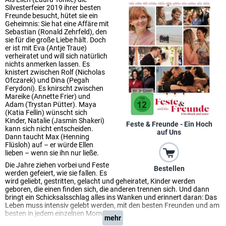
Silvesterfeier 2019 ihrer besten
Freunde besucht, hütet sie ein
Geheimnis: Sie hat eine Affäre mit
Sebastian (Ronald Zehrfeld), den
sie für die große Liebe hält. Doch
er ist mit Eva (Antje Traue)
verheiratet und will sich natürlich
nichts anmerken lassen. Es
knistert zwischen Rolf (Nicholas
Ofczarek) und Dina (Pegah
Ferydoni). Es knirscht zwischen
Mareike (Annette Frier) und
Adam (Trystan Pütter). Maya
(Katia Fellin) wünscht sich
Kinder, Natalie (Jasmin Shakeri)
Feste & Freunde - Ein Hoch
kann sich nicht entscheiden.
auf Uns
Dann taucht Max (Henning
Flüsloh) auf – er würde Ellen
lieben – wenn sie ihn nur ließe.
Die Jahre ziehen vorbei und Feste
Bestellen
werden gefeiert, wie sie fallen. Es
wird geliebt, gestritten, gelacht und geheiratet, Kinder werden
geboren, die einen finden sich, die anderen trennen sich. Und dann
bringt ein Schicksalsschlag alles ins Wanken und erinnert daran: Das
Leben muss intensiv gelebt werden, mit den besten Freunden und am
besten in jedem einzelnen Moment!!!...
mehr
(Leonine Distribution)