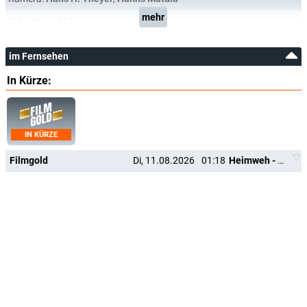
mehr
Schnitt:
Arnfrid Heyne
im Fernsehen
In Kürze:
IN KÜRZE
Filmgold
Di, 11.08.2026
01:18
Heimweh - Dort wo die Blumen blühn