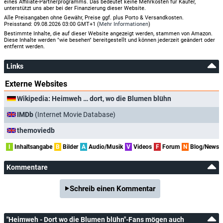
eines Affiliate-Partnerprogramms. Das bedeutet keine Mehrkosten für Käufer,
unterstützt uns aber bei der Finanzierung dieser Website.
Alle Preisangaben ohne Gewähr, Preise ggf. plus Porto & Versandkosten.
Preisstand: 09.08.2026 03:00 GMT+1 (
Mehr Informationen
)
Bestimmte Inhalte, die auf dieser Website angezeigt werden, stammen von Amazon.
Diese Inhalte werden "wie besehen" bereitgestellt und können jederzeit geändert oder
entfernt werden.
Links
Externe Websites
Wikipedia: Heimweh … dort, wo die Blumen blühn
IMDb
(Internet Movie Database)
themoviedb
I
Inhaltsangabe
B
Bilder
A
Audio/Musik
V
Videos
F
Forum
N
Blog/News
Kommentare
Schreib einen Kommentar
"Heimweh - Dort wo die Blumen blühn"-Fans mögen auch