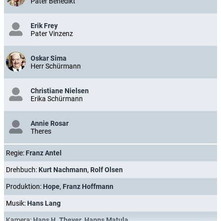
Pater Benedikt
Erik Frey
Pater Vinzenz
Oskar Sima
Herr Schürmann
Christiane Nielsen
Erika Schürmann
Annie Rosar
Theres
Regie:
Franz Antel
Drehbuch:
Kurt Nachmann
,
Rolf Olsen
Produktion:
Hope
,
Franz Hoffmann
Musik:
Hans Lang
Kamera:
Hans H. Theyer
,
Hanns Matula