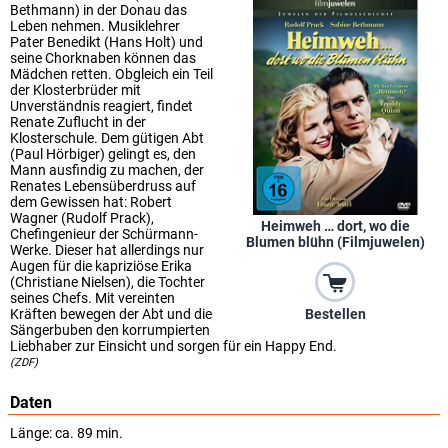
Bethmann) in der Donau das
Leben nehmen. Musiklehrer
Pater Benedikt (Hans Holt) und
seine Chorknaben können das
Mädchen retten. Obgleich ein Teil
der Klosterbrüder mit
Unverständnis reagiert, findet
Renate Zuflucht in der
Klosterschule. Dem gütigen Abt
(Paul Hörbiger) gelingt es, den
Mann ausfindig zu machen, der
Renates Lebensüberdruss auf
dem Gewissen hat: Robert
Wagner (Rudolf Prack),
Heimweh … dort, wo die
Chefingenieur der Schürmann-
Blumen blühn (Filmjuwelen)
Werke. Dieser hat allerdings nur
Augen für die kapriziöse Erika
(Christiane Nielsen), die Tochter
seines Chefs. Mit vereinten
Kräften bewegen der Abt und die
Bestellen
Sängerbuben den korrumpierten
Liebhaber zur Einsicht und sorgen für ein Happy End.
(ZDF)
Daten
Länge: ca. 89 min.