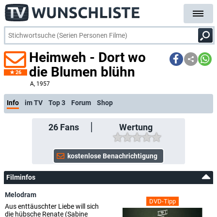
Heimweh - Dort wo
die Blumen blühn
26
A
, 1957
Info
im TV
Top 3
Forum
Shop
26
Fans
Wertung
Filminfos
Melodram
DVD-Tipp
Aus enttäuschter Liebe will sich
die hübsche Renate (Sabine