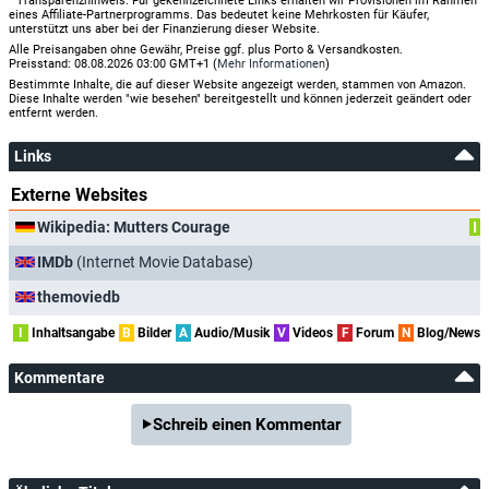
Transparenzhinweis: Für gekennzeichnete Links erhalten wir Provisionen im Rahmen
eines Affiliate-Partnerprogramms. Das bedeutet keine Mehrkosten für Käufer,
unterstützt uns aber bei der Finanzierung dieser Website.
Alle Preisangaben ohne Gewähr, Preise ggf. plus Porto & Versandkosten.
Preisstand: 08.08.2026 03:00 GMT+1 (
Mehr Informationen
)
Bestimmte Inhalte, die auf dieser Website angezeigt werden, stammen von Amazon.
Diese Inhalte werden "wie besehen" bereitgestellt und können jederzeit geändert oder
entfernt werden.
Links
Externe Websites
Wikipedia: Mutters Courage
I
IMDb
(Internet Movie Database)
themoviedb
I
Inhaltsangabe
B
Bilder
A
Audio/Musik
V
Videos
F
Forum
N
Blog/News
Kommentare
Schreib einen Kommentar