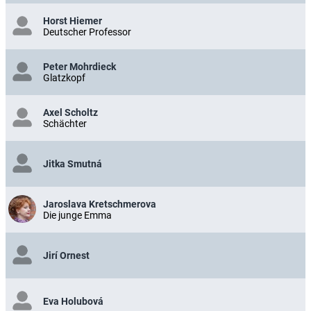
Horst Hiemer
Deutscher Professor
Peter Mohrdieck
Glatzkopf
Axel Scholtz
Schächter
Jitka Smutná
Jaroslava Kretschmerova
Die junge Emma
Jirí Ornest
Eva Holubová