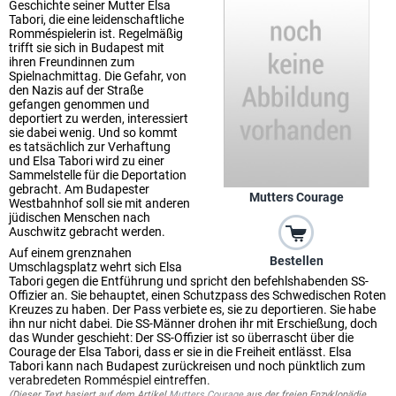
Geschichte seiner Mutter Elsa
Tabori, die eine leidenschaftliche
Romméspielerin ist. Regelmäßig
trifft sie sich in Budapest mit
ihren Freundinnen zum
Spielnachmittag. Die Gefahr, von
den Nazis auf der Straße
gefangen genommen und
deportiert zu werden, interessiert
sie dabei wenig. Und so kommt
es tatsächlich zur Verhaftung
und Elsa Tabori wird zu einer
Sammelstelle für die Deportation
gebracht. Am Budapester
Mutters Courage
Westbahnhof soll sie mit anderen
jüdischen Menschen nach
Auschwitz gebracht werden.
Auf einem grenznahen
Bestellen
Umschlagsplatz wehrt sich Elsa
Tabori gegen die Entführung und spricht den befehlshabenden SS-
Offizier an. Sie behauptet, einen Schutzpass des Schwedischen Roten
Kreuzes zu haben. Der Pass verbiete es, sie zu deportieren. Sie habe
ihn nur nicht dabei. Die SS-Männer drohen ihr mit Erschießung, doch
das Wunder geschieht: Der SS-Offizier ist so überrascht über die
Courage der Elsa Tabori, dass er sie in die Freiheit entlässt. Elsa
Tabori kann nach Budapest zurückreisen und noch pünktlich zum
verabredeten Romméspiel eintreffen.
(Dieser Text basiert auf dem Artikel
Mutters Courage
aus der freien Enzyklopädie