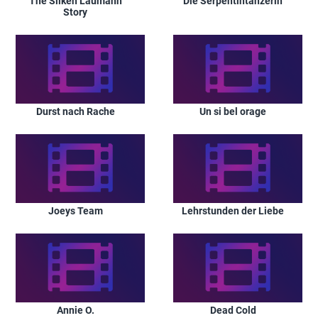
The Silken Laumann
Die Serpentintänzerin
Story
Durst nach Rache
Un si bel orage
Joeys Team
Lehrstunden der Liebe
Annie O.
Dead Cold