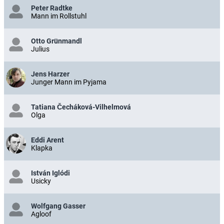
Peter Radtke
Mann im Rollstuhl
Otto Grünmandl
Julius
Jens Harzer
Junger Mann im Pyjama
Tatiana Čecháková-Vilhelmová
Olga
Eddi Arent
Klapka
István Iglódi
Usicky
Wolfgang Gasser
Agloof