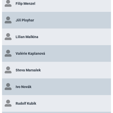
Filip Menzel
Jiří Ployhar
Lilian Malkina
Valérie Kaplanová
Steva Marsalek
Ivo Novák
Rudolf Kubík