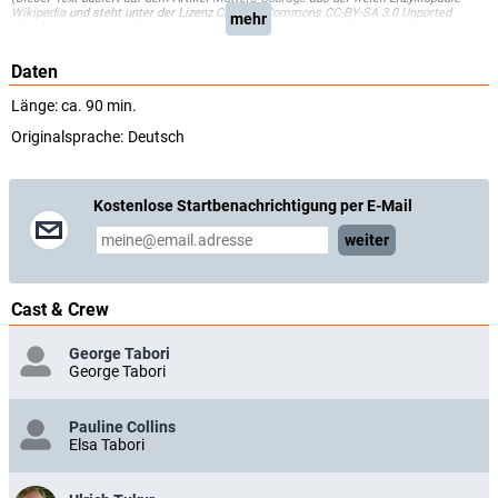
Wikipedia
und steht unter der Lizenz
Creative Commons CC-BY-SA 3.0 Unported
mehr
(
Kurzfassung
). In der Wikipedia ist eine
Liste der Autoren
verfügbar.)
Daten
Länge: ca. 90 min.
Originalsprache:
Deutsch
Kostenlose Startbenachrichtigung per E-Mail
weiter
Cast & Crew
George Tabori
George Tabori
Pauline Collins
Elsa Tabori