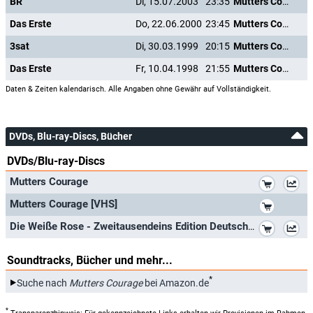
BR
Di, 15.07.2003
23:35
Mutters Courage
Das Erste
Do, 22.06.2000
23:45
Mutters Courage
3sat
Di, 30.03.1999
20:15
Mutters Courage
Das Erste
Fr, 10.04.1998
21:55
Mutters Courage
Daten & Zeiten kalendarisch. Alle Angaben ohne Gewähr auf Vollständigkeit.
DVDs, Blu-ray-Discs, Bücher
DVDs/Blu-ray-Discs
*
Mutters Courage
*
Mutters Courage [VHS]
*
Die Weiße Rose - Zweitausendeins Edition Deutscher Film 1/1982.
Soundtracks, Bücher und mehr...
*
Suche nach
Mutters Courage
bei Amazon.de
*