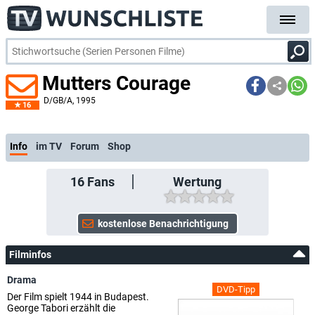
Mutters Courage
D/GB/A
, 1995
16
Info
im TV
Forum
Shop
16
Fans
Wertung
Filminfos
Drama
DVD-Tipp
Der Film spielt 1944 in Budapest.
George Tabori erzählt die