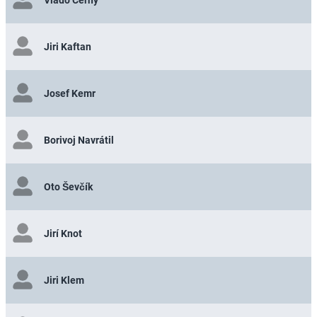
Vlado Cerny
Jiri Kaftan
Josef Kemr
Borivoj Navrátil
Oto Ševčík
Jirí Knot
Jiri Klem