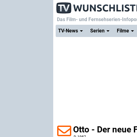
Das Film- und Fernsehserien-Infopor
TV-News
Serien
Filme
Otto - Der neue 