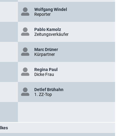
Wolfgang Windel
Reporter
Pablo Kamolz
Zeitungsverkäufer
Marc Drüner
Kürpartner
Regina Paul
Dicke Frau
Detlef Brühahn
1. ZZ-Top
lkes