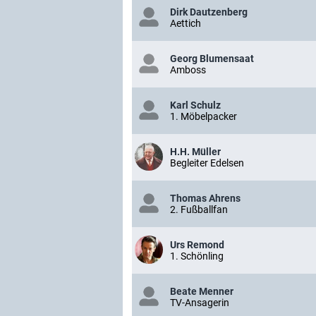
Dirk Dautzenberg
Aettich
Georg Blumensaat
Amboss
Karl Schulz
1. Möbelpacker
H.H. Müller
Begleiter Edelsen
Thomas Ahrens
2. Fußballfan
Urs Remond
1. Schönling
Beate Menner
TV-Ansagerin