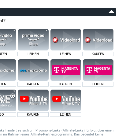
mt?
UFEN
LEIHEN
LEIHEN
KAUFEN
IHEN
KAUFEN
KAUFEN
LEIHEN
ideo Zusatz-Kanäle
BO
KAUFEN
LEIHEN
 handelt es sich um Provisions-Links (Affiliate-Links). Erfolgt über einen
onen im Rahmen eines Affiliate-Partnerprogramms. Das bedeutet keine