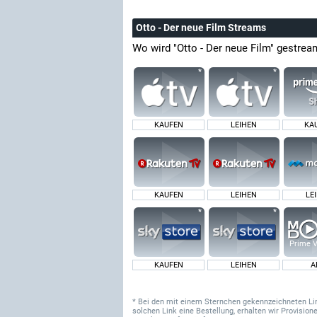
Otto - Der neue Film Streams
Wo wird "Otto - Der neue Film" gestrea
KAUFEN
LEIHEN
KA
KAUFEN
LEIHEN
LE
Prime V
KAUFEN
LEIHEN
A
* Bei den mit einem Sternchen gekennzeichneten Links
solchen Link eine Bestellung, erhalten wir Provisi