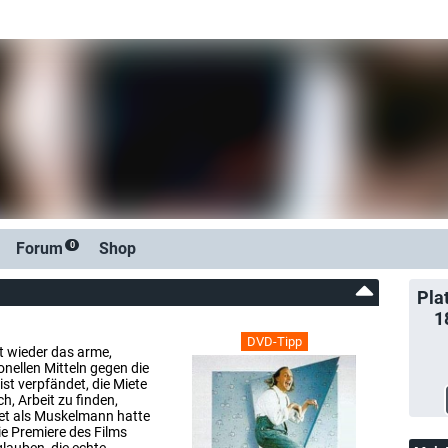
Forum
Shop
0
Pla
1
DVD-Tipp
lt wieder das arme,
nellen Mitteln gegen die
st verpfändet, die Miete
h, Arbeit zu finden,
net als Muskelmann hatte
ie Premiere des Films