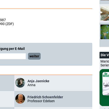
1987
990 (ZDF)
igung per E-Mail
Die 
weiter
Mario
Serie
Anja Jaenicke
Anna
Friedrich Schoenfelder
Professor Edelsen