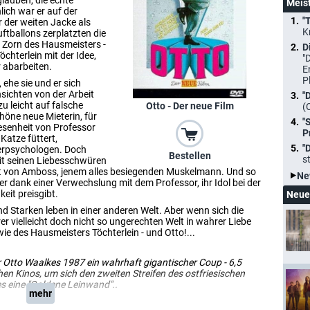
glauben, die echte
Meis
ch war er auf der
"
r der weiten Jacke als
K
ftballons zerplatzten die
 Zorn des Hausmeisters -
D
Töchterlein mit der Idee,
"
 abarbeiten.
E
P
ehe sie und er sich
nsichten von der Arbeit
"
u leicht auf falsche
Otto - Der neue Film
(
höne neue Mieterin, für
"
esenheit von Professor
P
Katze füttert,
"
ierpsychologen. Doch
Bestellen
s
mit seinen Liebesschwüren
t von Amboss, jenem alles besiegenden Muskelmann. Und so
Ne
eder dank einer Verwechslung mit dem Professor, ihr Idol bei der
eit preisgibt.
Neue
nd Starken leben in einer anderen Welt. Aber wenn sich die
 vielleicht doch nicht so ungerechten Welt in wahrer Liebe
ie des Hausmeisters Töchterlein - und Otto!...
 Otto Waalkes 1987 ein wahrhaft gigantischer Coup - 6,5
en Kinos, um sich den zweiten Streifen des ostfriesischen
 eine "Goldene Leinwand"..
mehr