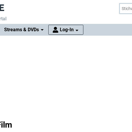
tal
Streams & DVDs
Log-In
Film