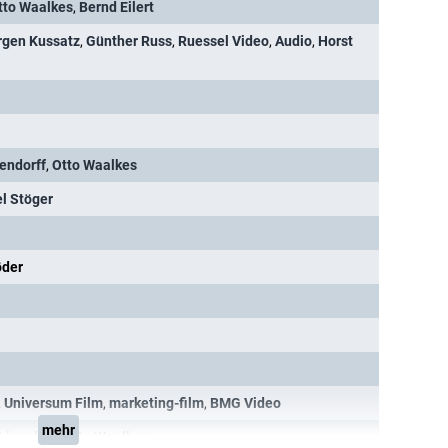
tto Waalkes
,
Bernd Eilert
rgen Kussatz
,
Günther Russ
,
Ruessel Video
,
Audio
,
Horst
endorff
,
Otto Waalkes
l Stöger
öder
,
Universum Film
,
marketing-film
,
BMG Video
mehr
Liegelois
,
Otto Waalkes