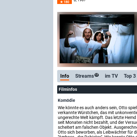
D
, 1987
180
Info
Streams
im TV
Top 3
17
Filminfos
Komödie
Wie könnte es auch anders sein, Otto spie
verkannte Würstchen, das mit unkonventio
ungerechte Welt kämpft. Das letzte Hemd i
seit Monaten nicht bezahlt, und der Versuc
scheitert am falschen Objekt. Ausgerech
Otto sich beworben, als Leibwächter für d