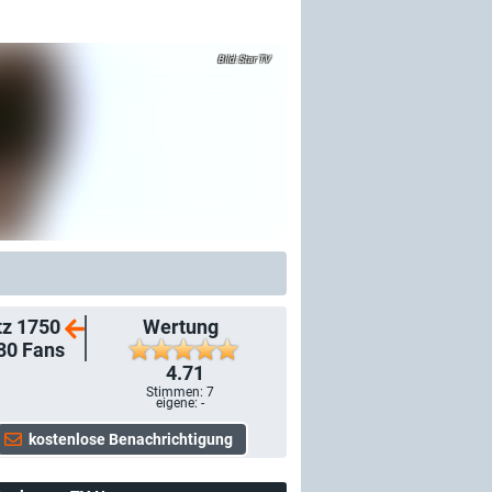
Star TV
tz 1750
Wertung
80
Fans
4.71
Stimmen:
7
eigene: -