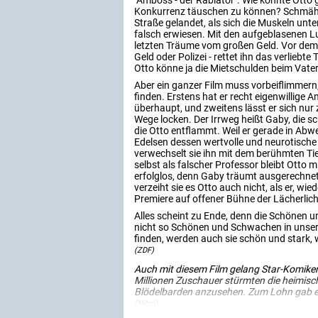
"Amboss - der Rabiator". Wie konnte Otto 
Konkurrenz täuschen zu können? Schmähli
Straße gelandet, als sich die Muskeln unte
falsch erwiesen. Mit den aufgeblasenen Lu
letzten Träume vom großen Geld. Vor dem
Geld oder Polizei - rettet ihn das verliebte 
Otto könne ja die Mietschulden beim Vater
Aber ein ganzer Film muss vorbeiflimmern, 
finden. Erstens hat er recht eigenwillige A
überhaupt, und zweitens lässt er sich nur z
Wege locken. Der Irrweg heißt Gaby, die sc
die Otto entflammt. Weil er gerade in Abw
Edelsen dessen wertvolle und neurotische 
verwechselt sie ihn mit dem berühmten T
selbst als falscher Professor bleibt Otto 
erfolglos, denn Gaby träumt ausgerechne
verzeiht sie es Otto auch nicht, als er, wi
Premiere auf offener Bühne der Lächerlichk
Alles scheint zu Ende, denn die Schönen u
nicht so Schönen und Schwachen in unserer
finden, werden auch sie schön und stark, w
(ZDF)
Auch mit diesem Film gelang Star-Komiker
Millionen Zuschauer stürmten die heimisch
Blödelbarden anzusehen. Zum Lohn gab es
(Nitro)