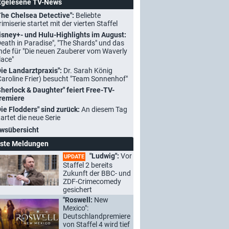
tgelesene TV-News
The Chelsea Detective":
Beliebte
rimiserie startet mit der vierten Staffel
isney+- und Hulu-Highlights im August:
Death in Paradise", "The Shards" und das
nde für "Die neuen Zauberer vom Waverly
lace"
Die Landarztpraxis":
Dr. Sarah König
Caroline Frier) besucht "Team Sonnenhof"
Sherlock & Daughter" feiert Free-TV-
remiere
Die Flodders" sind zurück:
An diesem Tag
tartet die neue Serie
wsübersicht
ste Meldungen
"Ludwig":
Vor
UPDATE
Staffel 2 bereits
Zukunft der BBC- und
ZDF-Crimecomedy
gesichert
"Roswell:
New
Mexico":
Deutschlandpremiere
von Staffel 4 wird tief