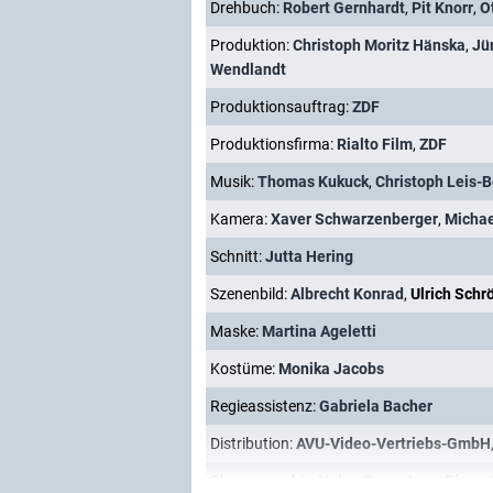
Drehbuch:
Robert Gernhardt
,
Pit Knorr
,
O
Produktion:
Christoph Moritz Hänska
,
Jü
Wendlandt
Produktionsauftrag:
ZDF
Produktionsfirma:
Rialto Film
,
ZDF
Musik:
Thomas Kukuck
,
Christoph Leis-B
Kamera:
Xaver Schwarzenberger
,
Michae
Schnitt:
Jutta Hering
Szenenbild:
Albrecht Konrad
,
Ulrich Schr
Maske:
Martina Ageletti
Kostüme:
Monika Jacobs
Regieassistenz:
Gabriela Bacher
Distribution:
AVU-Video-Vertriebs-GmbH
Choreographie:
Helge Grau
,
Jean-Pierre 