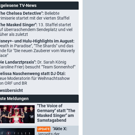
tgelesene TV-News
The Chelsea Detective":
Beliebte
rimiserie startet mit der vierten Staffel
The Masked Singer":
13. Staffel startet
uf überraschendem Sendeplatz und viel
rüher als zuletzt
isney+- und Hulu-Highlights im August:
Death in Paradise", "The Shards" und das
nde für "Die neuen Zauberer vom Waverly
lace"
Die Landarztpraxis":
Dr. Sarah König
Caroline Frier) besucht "Team Sonnenhof"
elissa Naschenweng statt DJ Ötzi:
eue Moderatorin für Weihnachtsshow
on ORF und BR
wsübersicht
ste Meldungen
"The Voice of
Germany" statt "The
Masked Singer" am
Samstagabend
"Akte X:
UPDATE
Jenseits der