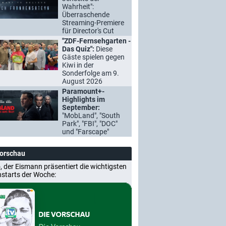
Wahrheit":
Überraschende
Streaming-Premiere
für Director's Cut
"ZDF-Fernsehgarten -
Das Quiz":
Diese
Gäste spielen gegen
Kiwi in der
Sonderfolge am 9.
August 2026
Paramount+-
Highlights im
September:
"MobLand", "South
Park", "FBI", "DOC"
und "Farscape"
Vorschau
, der Eismann präsentiert die wichtigsten
nstarts der Woche: