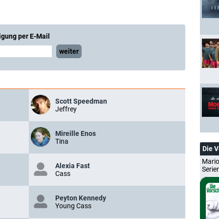
igung per E-Mail
weiter
Scott Speedman
Jeffrey
Mireille Enos
Tina
Die 
Mario
Alexia Fast
Serie
Cass
Peyton Kennedy
Young Cass