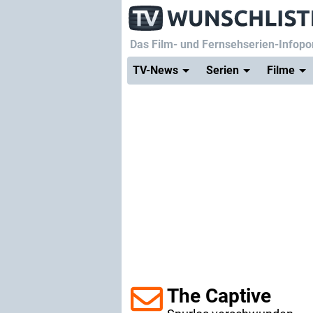
Das Film- und Fernsehserien-Infopor
TV-News
Serien
Filme
The Captive