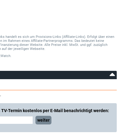
 handelt es sich um Provisions-Links (Affiliate-Links). Erfolgt über einen
onen im Rahmen eines Affiliate-Partnerprogramms. Das bedeutet keine
Finanzierung dieser Website. Alle Preise inkl. MwSt. und ggf. zuzüglich
 auf der jeweiligen Webseite.
tWatch.
.
 TV-Termin kostenlos per E-Mail benachrichtigt werden:
weiter