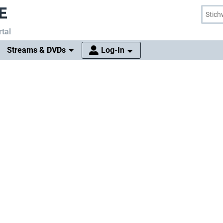
tal
Streams & DVDs
Log-In