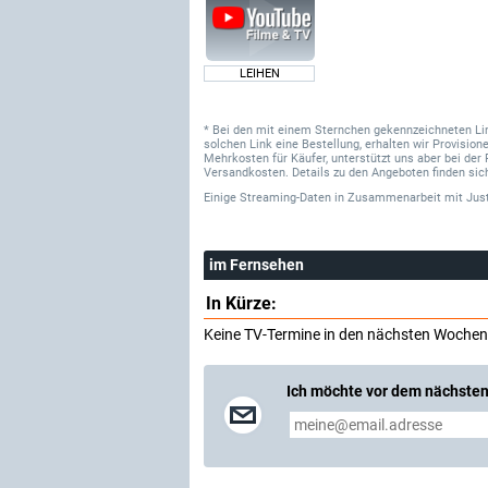
LEIHEN
* Bei den mit einem Sternchen gekennzeichneten Links
solchen Link eine Bestellung, erhalten wir Provisi
Mehrkosten für Käufer, unterstützt uns aber bei der 
Versandkosten. Details zu den Angeboten finden sich
Einige Streaming-Daten
in Zusammenarbeit mit
Jus
im Fernsehen
In Kürze:
Keine TV-Termine in den nächsten Wochen
Ich möchte vor dem nächsten