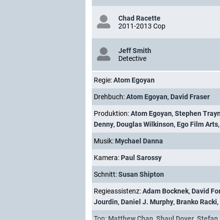
Chad Racette
2011-2013 Cop
Jeff Smith
Detective
Regie:
Atom Egoyan
Drehbuch:
Atom Egoyan
,
David Fraser
Produktion:
Atom Egoyan
,
Stephen Tray
Denny
,
Douglas Wilkinson
,
Ego Film Arts
Musik:
Mychael Danna
Kamera:
Paul Sarossy
Schnitt:
Susan Shipton
Regieassistenz:
Adam Bocknek
,
David Fo
Jourdin
,
Daniel J. Murphy
,
Branko Racki
,
Ton:
Matthew Chan
,
Shaul Dover
,
Stefan 