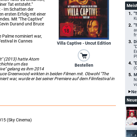
ner Tat entsteht."
Meis
 - Im Schatten der
"
 ersten Erfolg mit einer
K
des. Mit "The Captive"
 Kevin Durand und Bruce
"
a
f
e Palme nominiert war,
festival in Cannes
D
Villa Captive - Uncut Edition
"
E
P
it" (2013) hatte Atom
"
schichte um das
Bestellen
(
ive" gelang es ihm 2014
Bruce Greenwood wirkten in beiden Filmen mit. Obwohl "The
M
ert war, wurde er bei seiner Premiere auf dem Filmfestival in
N
v
Ne
Neue
2015 (Sky Cinema)