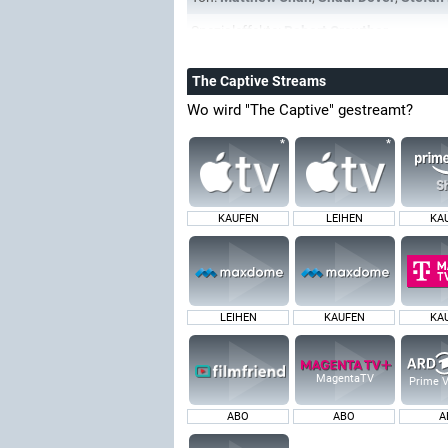
Spezialeffekte:
Robert Crowther
The Captive Streams
Wo wird "The Captive" gestreamt?
KAUFEN
LEIHEN
KA
LEIHEN
KAUFEN
KA
MagentaTV
Prime V
ABO
ABO
A