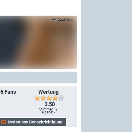
Elite Film AG
46
Fans
Wertung
3.50
Stimmen:
2
eigene: -