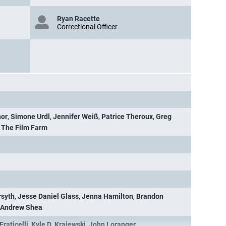
Ryan Racette
Correctional Officer
nor
,
Simone Urdl
,
Jennifer Weiß
,
Patrice Theroux
,
Greg
,
The Film Farm
rsyth
,
Jesse Daniel Glass
,
Jenna Hamilton
,
Brandon
Andrew Shea
Fraticelli
,
Kyle D. Krajewski
,
John Loranger