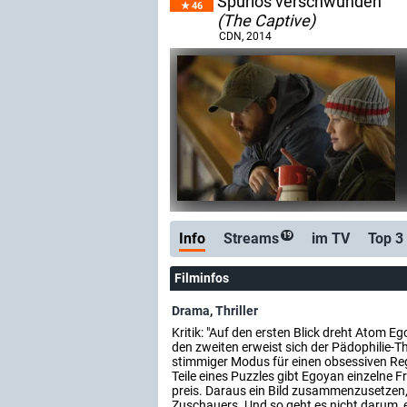
Spurlos verschwunden
46
(The Captive)
CDN
, 2014
Info
Streams
im TV
Top 3
19
Filminfos
Drama
,
Thriller
Kritik: "Auf den ersten Blick dreht Atom 
den zweiten erweist sich der Pädophilie-Th
stimmiger Modus für einen obsessiven Regis
Teile eines Puzzles gibt Egoyan einzelne 
preis. Daraus ein Bild zusammenzusetzen,
Zuschauers. Und so geht es nicht darum, e