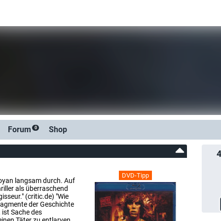
Forum
Shop
0
DVD-Tipp
Egoyan langsam durch. Auf
riller als überraschend
seur." (critic.de) "Wie
Fragmente der Geschichte
 ist Sache des
inen Täter zu entlarven,