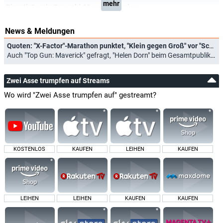
mehr
Pizzuti
,
Sergio Smacchi
,
Marcello Verziera
News & Meldungen
Quoten: "X-Factor"-Marathon punktet, "Klein gegen Groß" vor "Schlag den Star"
Auch "Top Gun: Maverick" gefragt, "Helen Dorn" beim Gesamtpublikum nicht zu schlagen (02.11.2025)
Zwei Asse trumpfen auf Streams
Wo wird "Zwei Asse trumpfen auf" gestreamt?
KOSTENLOS
KAUFEN
LEIHEN
KAUFEN
LEIHEN
LEIHEN
KAUFEN
KAUFEN