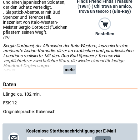
Finds Friend Finds Treasure
und einen japanischen Soldaten,
(1981) ( Chi trova un amico,
der den Schatz verteidigt.
trova un tesoro ) (Blu-Ray)
..Slapstick-Abenteuer mit Bud
Spencer und Terence Hill,
inszeniert von Italo-Western-
Meister Sergio Corbucci ("Leichen
pflastern seinen Weg").
Bestellen
(3+)
Sergio Corbucci, der Altmeister der Italo-Western, inszenierte eine
amüsante Action-Komödie, die er an exotischen und paradiesischen
Locations realisierte. Mit dem Duo Bud Spencer / Terence Hill
verpflichtete er zwei beliebte Stars, die wieder einmal für lustige
Haudrauf-Orgien sorgen.
mehr
(ATV II)
Daten
Länge: ca. 102 min.
FSK 12
Originalsprache:
Italienisch
Kostenlose Startbenachrichtigung per E-Mail