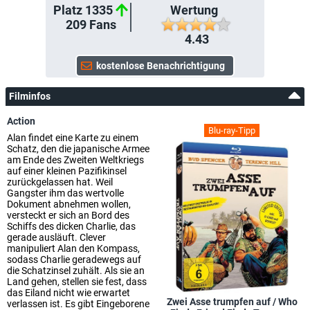
Platz 1335
Wertung
209
Fans
4.43
Filminfos
Action
Blu-ray-Tipp
Alan findet eine Karte zu einem
Schatz, den die japanische Armee
am Ende des Zweiten Weltkriegs
auf einer kleinen Pazifikinsel
zurückgelassen hat. Weil
Gangster ihm das wertvolle
Dokument abnehmen wollen,
versteckt er sich an Bord des
Schiffs des dicken Charlie, das
gerade ausläuft. Clever
manipuliert Alan den Kompass,
sodass Charlie geradewegs auf
die Schatzinsel zuhält. Als sie an
Land gehen, stellen sie fest, dass
das Eiland nicht wie erwartet
Zwei Asse trumpfen auf / Who
verlassen ist. Es gibt Eingeborene