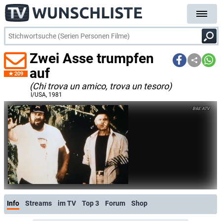
Zwei Asse trumpfen
auf
209
(Chi trova un amico, trova un tesoro)
I/USA
, 1981
ATV
Info
Streams
im TV
Top 3
Forum
Shop