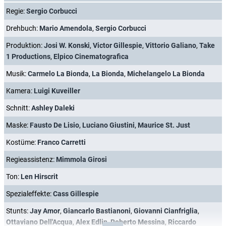
Regie:
Sergio Corbucci
Drehbuch:
Mario Amendola
,
Sergio Corbucci
Produktion:
Josi W. Konski
,
Victor Gillespie
,
Vittorio Galiano
,
Take
1 Productions
,
Elpico Cinematografica
Musik:
Carmelo La Bionda
,
La Bionda
,
Michelangelo La Bionda
Kamera:
Luigi Kuveiller
Schnitt:
Ashley Daleki
Maske:
Fausto De Lisio
,
Luciano Giustini
,
Maurice St. Just
Kostüme:
Franco Carretti
Regieassistenz:
Mimmola Girosi
Ton:
Len Hirscrit
Spezialeffekte:
Cass Gillespie
Stunts:
Jay Amor
,
Giancarlo Bastianoni
,
Giovanni Cianfriglia
,
Ottaviano Dell'Acqua
,
Alex Edlin
,
Roberto Messina
,
Riccardo