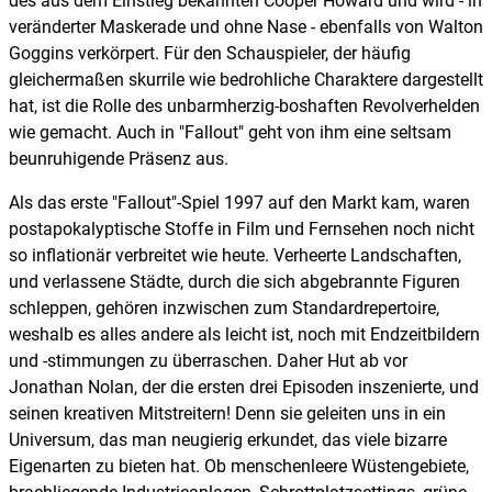
des aus dem Einstieg bekannten Cooper Howard und wird - in
veränderter Maskerade und ohne Nase - ebenfalls von Walton
Goggins verkörpert. Für den Schauspieler, der häufig
gleichermaßen skurrile wie bedrohliche Charaktere dargestellt
hat, ist die Rolle des unbarmherzig-boshaften Revolverhelden
wie gemacht. Auch in "Fallout" geht von ihm eine seltsam
beunruhigende Präsenz aus.
Als das erste "Fallout"-Spiel 1997 auf den Markt kam, waren
postapokalyptische Stoffe in Film und Fernsehen noch nicht
so inflationär verbreitet wie heute. Verheerte Landschaften,
und verlassene Städte, durch die sich abgebrannte Figuren
schleppen, gehören inzwischen zum Standardrepertoire,
weshalb es alles andere als leicht ist, noch mit Endzeitbildern
und -stimmungen zu überraschen. Daher Hut ab vor
Jonathan Nolan, der die ersten drei Episoden inszenierte, und
seinen kreativen Mitstreitern! Denn sie geleiten uns in ein
Universum, das man neugierig erkundet, das viele bizarre
Eigenarten zu bieten hat. Ob menschenleere Wüstengebiete,