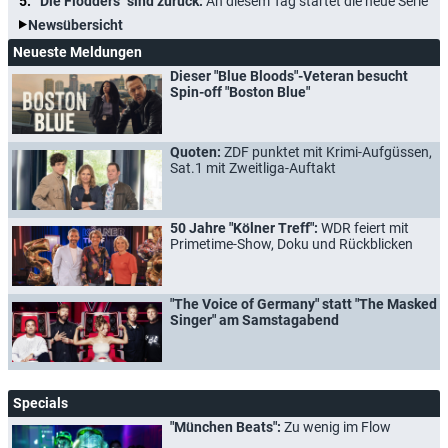
"Die Flodders" sind zurück:
An diesem Tag startet die neue Serie
Newsübersicht
Neueste Meldungen
Dieser "Blue Bloods"-Veteran besucht
Spin-off "Boston Blue"
Quoten:
ZDF punktet mit Krimi-Aufgüssen,
Sat.1 mit Zweitliga-Auftakt
50 Jahre "Kölner Treff":
WDR feiert mit
Primetime-Show, Doku und Rückblicken
"The Voice of Germany" statt "The Masked
Singer" am Samstagabend
Specials
"München Beats":
Zu wenig im Flow