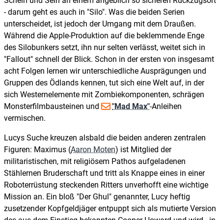
Schein und Sein an einem angeblich so sicheren Rückzugsort
- darum geht es auch in "Silo". Was die beiden Serien
unterscheidet, ist jedoch der Umgang mit dem Draußen.
Während die Apple-Produktion auf die beklemmende Enge
des Silobunkers setzt, ihn nur selten verlässt, weitet sich in
"Fallout" schnell der Blick. Schon in der ersten von insgesamt
acht Folgen lernen wir unterschiedliche Ausprägungen und
Gruppen des Ödlands kennen, tut sich eine Welt auf, in der
sich Westernelemente mit Zombiekomponenten, schrägen
Monsterfilmbausteinen und
"Mad Max"
-Anleihen
vermischen.
Lucys Suche kreuzen alsbald die beiden anderen zentralen
Figuren: Maximus (
Aaron Moten
) ist Mitglied der
militaristischen, mit religiösem Pathos aufgeladenen
Stählernen Bruderschaft und tritt als Knappe eines in einer
Roboterrüstung steckenden Ritters unverhofft eine wichtige
Mission an. Ein bloß "Der Ghul" genannter, Lucy heftig
zusetzender Kopfgeldjäger entpuppt sich als mutierte Version