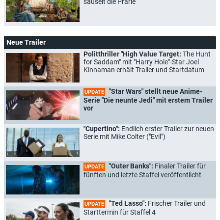
säuselt die Prärie
Neue Trailer
Politthriller "High Value Target:
The Hunt
for Saddam" mit "Harry Hole"-Star Joel
Kinnaman erhält Trailer und Startdatum
"Star Wars" stellt neue Anime-
UPDATE
Serie "Die neunte Jedi" mit erstem Trailer
vor
"Cupertino":
Endlich erster Trailer zur neuen
Serie mit Mike Colter ("Evil")
"Outer Banks":
Finaler Trailer für
UPDATE
fünften und letzte Staffel veröffentlicht
"Ted Lasso":
Frischer Trailer und
UPDATE
Starttermin für Staffel 4