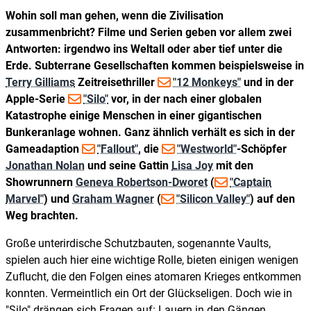
Wohin soll man gehen, wenn die Zivilisation
zusammenbricht? Filme und Serien geben vor allem zwei
Antworten: irgendwo ins Weltall oder aber tief unter die
Erde. Subterrane Gesellschaften kommen beispielsweise in
Terry Gilliams
Zeitreisethriller
"12 Monkeys"
und in der
Apple-Serie
"Silo"
vor, in der nach einer globalen
Katastrophe einige Menschen in einer gigantischen
Bunkeranlage wohnen. Ganz ähnlich verhält es sich in der
Gameadaption
"Fallout"
, die
"Westworld"
-Schöpfer
Jonathan Nolan
und seine Gattin
Lisa Joy
mit den
Showrunnern
Geneva Robertson-Dworet
(
"Captain
Marvel"
) und
Graham Wagner
(
"Silicon Valley"
) auf den
Weg brachten.
Große unterirdische Schutzbauten, sogenannte Vaults,
spielen auch hier eine wichtige Rolle, bieten einigen wenigen
Zuflucht, die den Folgen eines atomaren Krieges entkommen
konnten. Vermeintlich ein Ort der Glückseligen. Doch wie in
"Silo" drängen sich Fragen auf: Lauern in den Gängen