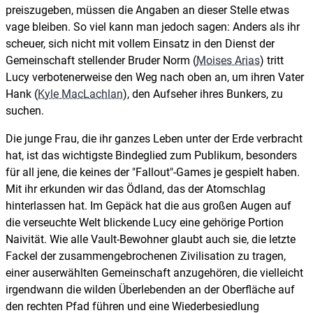
preiszugeben, müssen die Angaben an dieser Stelle etwas
vage bleiben. So viel kann man jedoch sagen: Anders als ihr
scheuer, sich nicht mit vollem Einsatz in den Dienst der
Gemeinschaft stellender Bruder Norm (
Moises Arias
) tritt
Lucy verbotenerweise den Weg nach oben an, um ihren Vater
Hank (
Kyle MacLachlan
), den Aufseher ihres Bunkers, zu
suchen.
Die junge Frau, die ihr ganzes Leben unter der Erde verbracht
hat, ist das wichtigste Bindeglied zum Publikum, besonders
für all jene, die keines der "Fallout"-Games je gespielt haben.
Mit ihr erkunden wir das Ödland, das der Atomschlag
hinterlassen hat. Im Gepäck hat die aus großen Augen auf
die verseuchte Welt blickende Lucy eine gehörige Portion
Naivität. Wie alle Vault-Bewohner glaubt auch sie, die letzte
Fackel der zusammengebrochenen Zivilisation zu tragen,
einer auserwählten Gemeinschaft anzugehören, die vielleicht
irgendwann die wilden Überlebenden an der Oberfläche auf
den rechten Pfad führen und eine Wiederbesiedlung