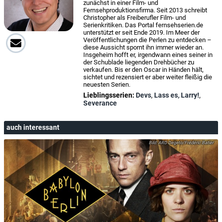
zunächst in einer Film- und
Fernsehproduktionsfirma. Seit 2013 schreibt
Christopher als Freiberufler Film- und
Serienkritiken. Das Portal fernsehserien.de
unterstützt er seit Ende 2019. Im Meer der
Veröffentlichungen die Perlen zu entdecken –
diese Aussicht spornt ihn immer wieder an.
Insgeheim hofft er, irgendwann eines seiner in
der Schublade liegenden Drehbücher zu
verkaufen. Bis er den Oscar in Händen hält,
sichtet und rezensiert er aber weiter fleißig die
neuesten Serien.
Lieblingsserien:
Devs
,
Lass es, Larry!
,
Severance
auch interessant
ARD Degeto/Frédéric Batier