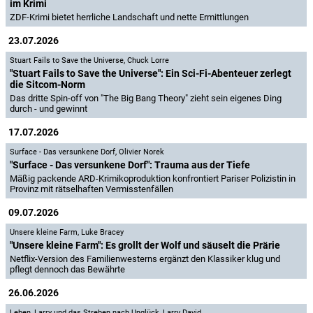
im Krimi
ZDF-Krimi bietet herrliche Landschaft und nette Ermittlungen
23.07.2026
Stuart Fails to Save the Universe
,
Chuck Lorre
"Stuart Fails to Save the Universe": Ein Sci-Fi-Abenteuer zerlegt
die Sitcom-Norm
Das dritte Spin-off von "The Big Bang Theory" zieht sein eigenes Ding
durch - und gewinnt
17.07.2026
Surface - Das versunkene Dorf
,
Olivier Norek
"Surface - Das versunkene Dorf": Trauma aus der Tiefe
Mäßig packende ARD-Krimikoproduktion konfrontiert Pariser Polizistin in
Provinz mit rätselhaften Vermisstenfällen
09.07.2026
Unsere kleine Farm
,
Luke Bracey
"Unsere kleine Farm": Es grollt der Wolf und säuselt die Prärie
Netflix-Version des Familienwesterns ergänzt den Klassiker klug und
pflegt dennoch das Bewährte
26.06.2026
Leben, Larry und das Streben nach Unglück
,
Larry David