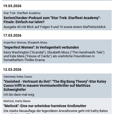
19.03.2026
Star Trek: Starfleet Academy
SerienChecker-Podcast zum "Star Trek: Starfleet Academy"-
Finale: EInfach nur lahm?
Ausgabe 45 mit Blick auf Folgen 9 und 10 sowie einem Staffelrückblick
17.03.2026
Imperfect Women
,
Elisabeth Moss
"Imperfect Women": In Verlogenheit verbunden
Kerry Washington ("Scandal"), Elisabeth Moss ("The Handmaid's Tale")
und Kate Mara ("House of Cards") als unehrliche Freundinnen in
formelhaftem Thriller-Drama
12.03.2026
Vanished
,
Kaley Cuoco
"Vanished - Vertraust du ihm": "The Big Bang Theory"-Star Kaley
Cuoco trifft in mauem Vermisstenthriller auf Matthias
Schweighöfer
Ich bin dann mal weg
Matlock
,
Kathy Bates
"Matlock": Eine nur scheinbar harmlose Großmutter
Die starke Neuauflage der legendären Anwaltsserie geht mit Kathy Bates