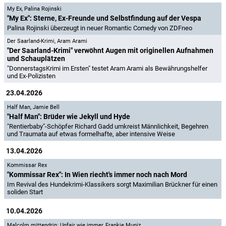
My Ex
,
Palina Rojinski
"My Ex": Sterne, Ex-Freunde und Selbstfindung auf der Vespa
Palina Rojinski überzeugt in neuer Romantic Comedy von ZDFneo
Der Saarland-Krimi
,
Aram Arami
"Der Saarland-Krimi" verwöhnt Augen mit originellen Aufnahmen
und Schauplätzen
"DonnerstagsKrimi im Ersten" testet Aram Arami als Bewährungshelfer
und Ex-Polizisten
23.04.2026
Half Man
,
Jamie Bell
"Half Man": Brüder wie Jekyll und Hyde
"Rentierbaby"-Schöpfer Richard Gadd umkreist Männlichkeit, Begehren
und Traumata auf etwas formelhafte, aber intensive Weise
13.04.2026
Kommissar Rex
"Kommissar Rex": In Wien riecht's immer noch nach Mord
Im Revival des Hundekrimi-Klassikers sorgt Maximilian Brückner für einen
soliden Start
10.04.2026
Malcolm mittendrin: Unfair wie immer
,
Frankie Muniz