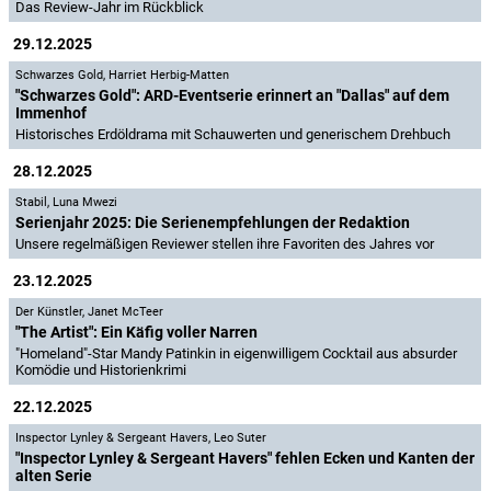
Das Review-Jahr im Rückblick
29.12.2025
Schwarzes Gold
,
Harriet Herbig-Matten
"Schwarzes Gold": ARD-Eventserie erinnert an "Dallas" auf dem
Immenhof
Historisches Erdöldrama mit Schauwerten und generischem Drehbuch
28.12.2025
Stabil
,
Luna Mwezi
Serienjahr 2025: Die Serienempfehlungen der Redaktion
Unsere regelmäßigen Reviewer stellen ihre Favoriten des Jahres vor
23.12.2025
Der Künstler
,
Janet McTeer
"The Artist": Ein Käfig voller Narren
"Homeland"-Star Mandy Patinkin in eigenwilligem Cocktail aus absurder
Komödie und Historienkrimi
22.12.2025
Inspector Lynley & Sergeant Havers
,
Leo Suter
"Inspector Lynley & Sergeant Havers" fehlen Ecken und Kanten der
alten Serie