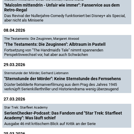
"Malcolm mittendrin - Unfair wie immer": Fanservice aus dem
Retro-Regal
Das Revival der Nullerjahre-Comedy funktioniert bei Disney+ als Special,
aber nicht als Miniserie
08.04.2026
The Testaments: Die Zeuginnen
,
Margaret Atwood
"The Testaments: Die Zeuginnen": Albtraum in Pastell
Fortsetzung von "The Handmaid's Tale" nimmt spannenden
Perspektivwechsel vor, hat aber auch Schwächen
29.03.2026
Sternstunde der Mörder
,
Gerhard Liebmann
"Sternstunde der Mörder": Keine Sternstunde des Fernsehens
Düster bebilderte Romanverfilmung aus dem Prag des Jahres 1945
verknüpft Serienkillerthriller und Historiendrama wenig überzeugend
27.03.2026
Star Trek: Starfleet Academy
SerienChecker-Podcast: Das Fandom und "Star Trek: Starfleet
Academy": Was läuft schief
Ausgabe 46 mit kritischem Blick auf Kritik an der Serie
25.03.2026