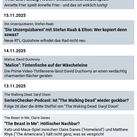
Annette Frier spielt Annette Frier - und das ist wirklich lustig!
15.11.2025
Die Unzerquizbaren
,
Stefan Raab
"Die Unzerquizbaren" mit Stefan Raab & Elton: Wer kopiert denn
sowas?
Neue RTL-Quizshow erfindet das Rad nicht neu
14.11.2025
Malice
,
David Duchovny
"Malice": Tintenfische auf der Wäscheleine
Die Prime-Video-Thrillerserie lässt David Duchovny an einen verdächtig
charmanten Rächer geraten
13.11.2025
The Walking Dead: Daryl Dixon
SerienChecker-Podcast: Ist "The Walking Dead" wieder guckbar?
Folge 28 über die dritte Staffel von "The Waking Dead: Daryl Dixon"
The Beast in Me
,
Claire Danes
"The Beast in Me": Höllischer Nachbar?
Katz-und-Maus-Spiel zwischen Claire Danes ("Homeland") und Matthew
Rhys ("The Americans") hält nicht ganz, was es verspricht