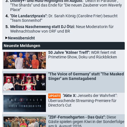
Disney+- und Hulu-Highlights im August:
"Death in Paradise",
"The Shards" und das Ende für "Die neuen Zauberer vom Waverly
Place"
"Die Landarztpraxis":
Dr. Sarah König (Caroline Frier) besucht
"Team Sonnenhof"
Melissa Naschenweng statt DJ Ötzi:
Neue Moderatorin für
Weihnachtsshow von ORF und BR
Newsübersicht
Neueste Meldungen
50 Jahre "Kölner Treff":
WDR feiert mit
Primetime-Show, Doku und Rückblicken
"The Voice of Germany" statt "The Masked
Singer" am Samstagabend
"Akte X:
Jenseits der Wahrheit":
UPDATE
Überraschende Streaming-Premiere für
Director's Cut
"ZDF-Fernsehgarten - Das Quiz":
Diese
Gäste spielen gegen Kiwi in der Sonderfolge
am 9. August 2026