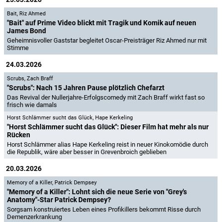
Bait
,
Riz Ahmed
"Bait" auf Prime Video blickt mit Tragik und Komik auf neuen
James Bond
Geheimnisvoller Gaststar begleitet Oscar-Preisträger Riz Ahmed nur mit
Stimme
24.03.2026
Scrubs
,
Zach Braff
"Scrubs": Nach 15 Jahren Pause plötzlich Chefarzt
Das Revival der Nullerjahre-Erfolgscomedy mit Zach Braff wirkt fast so
frisch wie damals
Horst Schlämmer sucht das Glück
,
Hape Kerkeling
"Horst Schlämmer sucht das Glück": Dieser Film hat mehr als nur
Rücken
Horst Schlämmer alias Hape Kerkeling reist in neuer Kinokomödie durch
die Republik, wäre aber besser in Grevenbroich geblieben
20.03.2026
Memory of a Killer
,
Patrick Dempsey
"Memory of a Killer": Lohnt sich die neue Serie von "Grey's
Anatomy"-Star Patrick Dempsey?
Sorgsam konstruiertes Leben eines Profikillers bekommt Risse durch
Demenzerkrankung