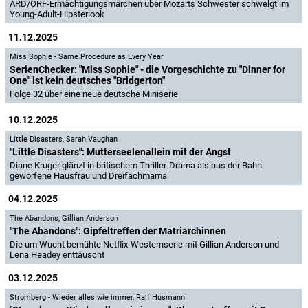
ARD/ORF-Ermächtigungsmärchen über Mozarts Schwester schwelgt im
Young-Adult-Hipsterlook
11.12.2025
Miss Sophie - Same Procedure as Every Year
SerienChecker: "Miss Sophie" - die Vorgeschichte zu "Dinner for
One" ist kein deutsches "Bridgerton"
Folge 32 über eine neue deutsche Miniserie
10.12.2025
Little Disasters
,
Sarah Vaughan
"Little Disasters": Mutterseelenallein mit der Angst
Diane Kruger glänzt in britischem Thriller-Drama als aus der Bahn
geworfene Hausfrau und Dreifachmama
04.12.2025
The Abandons
,
Gillian Anderson
"The Abandons": Gipfeltreffen der Matriarchinnen
Die um Wucht bemühte Netflix-Westernserie mit Gillian Anderson und
Lena Headey enttäuscht
03.12.2025
Stromberg - Wieder alles wie immer
,
Ralf Husmann