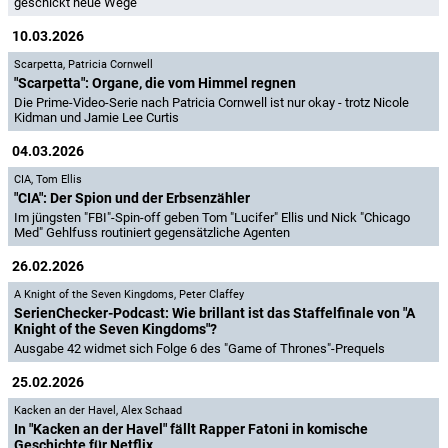
geschickt neue Wege
10.03.2026
Scarpetta
,
Patricia Cornwell
"Scarpetta": Organe, die vom Himmel regnen
Die Prime-Video-Serie nach Patricia Cornwell ist nur okay - trotz Nicole
Kidman und Jamie Lee Curtis
04.03.2026
CIA
,
Tom Ellis
"CIA": Der Spion und der Erbsenzähler
Im jüngsten "FBI"-Spin-off geben Tom "Lucifer" Ellis und Nick "Chicago
Med" Gehlfuss routiniert gegensätzliche Agenten
26.02.2026
A Knight of the Seven Kingdoms
,
Peter Claffey
SerienChecker-Podcast: Wie brillant ist das Staffelfinale von "A
Knight of the Seven Kingdoms"?
Ausgabe 42 widmet sich Folge 6 des "Game of Thrones"-Prequels
25.02.2026
Kacken an der Havel
,
Alex Schaad
In "Kacken an der Havel" fällt Rapper Fatoni in komische
Geschichte für Netflix