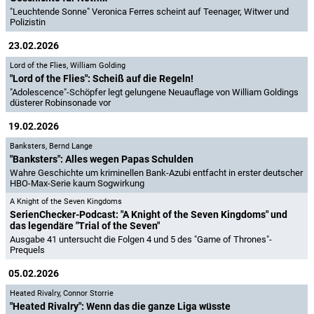
"Leuchtende Sonne" Veronica Ferres scheint auf Teenager, Witwer und
Polizistin
23.02.2026
Lord of the Flies
,
William Golding
"Lord of the Flies": Scheiß auf die Regeln!
"Adolescence"-Schöpfer legt gelungene Neuauflage von William Goldings
düsterer Robinsonade vor
19.02.2026
Banksters
,
Bernd Lange
"Banksters": Alles wegen Papas Schulden
Wahre Geschichte um kriminellen Bank-Azubi entfacht in erster deutscher
HBO-Max-Serie kaum Sogwirkung
A Knight of the Seven Kingdoms
SerienChecker-Podcast: "A Knight of the Seven Kingdoms" und
das legendäre "Trial of the Seven"
Ausgabe 41 untersucht die Folgen 4 und 5 des "Game of Thrones"-
Prequels
05.02.2026
Heated Rivalry
,
Connor Storrie
"Heated Rivalry": Wenn das die ganze Liga wüsste