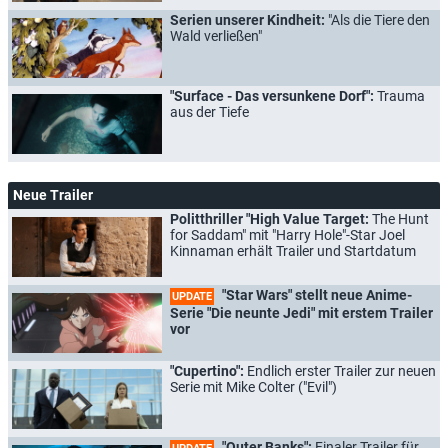
Serien unserer Kindheit:
"Als die Tiere den
Wald verließen"
"Surface - Das versunkene Dorf":
Trauma
aus der Tiefe
Neue Trailer
Politthriller "High Value Target:
The Hunt
for Saddam" mit "Harry Hole"-Star Joel
Kinnaman erhält Trailer und Startdatum
"Star Wars" stellt neue Anime-
UPDATE
Serie "Die neunte Jedi" mit erstem Trailer
vor
"Cupertino":
Endlich erster Trailer zur neuen
Serie mit Mike Colter ("Evil")
"Outer Banks":
Finaler Trailer für