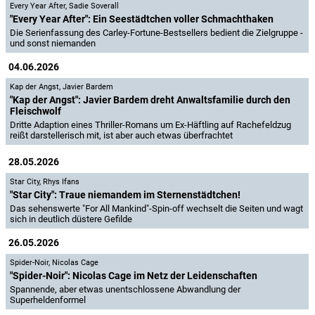
Every Year After
,
Sadie Soverall
"Every Year After": Ein Seestädtchen voller Schmachthaken
Die Serienfassung des Carley-Fortune-Bestsellers bedient die Zielgruppe -
und sonst niemanden
04.06.2026
Kap der Angst
,
Javier Bardem
"Kap der Angst": Javier Bardem dreht Anwaltsfamilie durch den
Fleischwolf
Dritte Adaption eines Thriller-Romans um Ex-Häftling auf Rachefeldzug
reißt darstellerisch mit, ist aber auch etwas überfrachtet
28.05.2026
Star City
,
Rhys Ifans
"Star City": Traue niemandem im Sternenstädtchen!
Das sehenswerte "For All Mankind"-Spin-off wechselt die Seiten und wagt
sich in deutlich düstere Gefilde
26.05.2026
Spider-Noir
,
Nicolas Cage
"Spider-Noir": Nicolas Cage im Netz der Leidenschaften
Spannende, aber etwas unentschlossene Abwandlung der
Superheldenformel