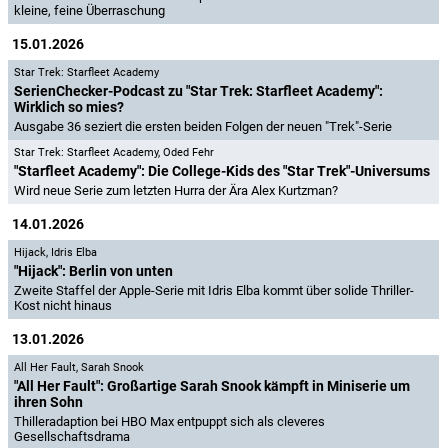
kleine, feine Überraschung
15.01.2026
Star Trek: Starfleet Academy
SerienChecker-Podcast zu "Star Trek: Starfleet Academy":
Wirklich so mies?
Ausgabe 36 seziert die ersten beiden Folgen der neuen "Trek"-Serie
Star Trek: Starfleet Academy
,
Oded Fehr
"Starfleet Academy": Die College-Kids des "Star Trek"-Universums
Wird neue Serie zum letzten Hurra der Ära Alex Kurtzman?
14.01.2026
Hijack
,
Idris Elba
"Hijack": Berlin von unten
Zweite Staffel der Apple-Serie mit Idris Elba kommt über solide Thriller-
Kost nicht hinaus
13.01.2026
All Her Fault
,
Sarah Snook
"All Her Fault": Großartige Sarah Snook kämpft in Miniserie um
ihren Sohn
Thilleradaption bei HBO Max entpuppt sich als cleveres
Gesellschaftsdrama