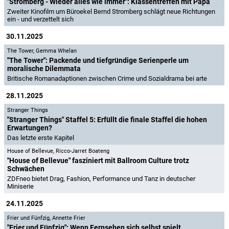
"Stromberg - Wieder alles wie immer": Klassentreffen mit Papa
Zweiter Kinofilm um Büroekel Bernd Stromberg schlägt neue Richtungen
ein - und verzettelt sich
30.11.2025
The Tower
,
Gemma Whelan
"The Tower": Packende und tiefgründige Serienperle um
moralische Dilemmata
Britische Romanadaptionen zwischen Crime und Sozialdrama bei arte
28.11.2025
Stranger Things
"Stranger Things" Staffel 5: Erfüllt die finale Staffel die hohen
Erwartungen?
Das letzte erste Kapitel
House of Bellevue
,
Ricco-Jarret Boateng
"House of Bellevue" fasziniert mit Ballroom Culture trotz
Schwächen
ZDFneo bietet Drag, Fashion, Performance und Tanz in deutscher
Miniserie
24.11.2025
Frier und Fünfzig
,
Annette Frier
"Frier und Fünfzig": Wenn Fernsehen sich selbst spielt