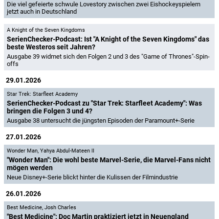
Die viel gefeierte schwule Lovestory zwischen zwei Eishockeyspielern
jetzt auch in Deutschland
A Knight of the Seven Kingdoms
SerienChecker-Podcast: Ist "A Knight of the Seven Kingdoms" das
beste Westeros seit Jahren?
Ausgabe 39 widmet sich den Folgen 2 und 3 des "Game of Thrones"-Spin-
offs
29.01.2026
Star Trek: Starfleet Academy
SerienChecker-Podcast zu "Star Trek: Starfleet Academy": Was
bringen die Folgen 3 und 4?
Ausgabe 38 untersucht die jüngsten Episoden der Paramount+-Serie
27.01.2026
Wonder Man
,
Yahya Abdul-Mateen II
"Wonder Man": Die wohl beste Marvel-Serie, die Marvel-Fans nicht
mögen werden
Neue Disney+-Serie blickt hinter die Kulissen der Filmindustrie
26.01.2026
Best Medicine
,
Josh Charles
"Best Medicine": Doc Martin praktiziert jetzt in Neuengland