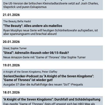
Die US-Version der britischen Kleinstadtarztserie setzt auf Josh Charles,
Slapstick und puren Eskapismus
21.01.2026
The Beauty
,
Bella Hadid
"The Beauty": Alles andere als makellos
Ryan Murphys neue Serie will heutigen Schönheitswahn aufspießen, ist
aber spannungsarm und brachial absurd
20.01.2026
Steal
,
Sophie Turner
"Steal": Adrenalin-Rausch oder 08/15-Raub?
Neue Amazon-Serie mit "Game of Thrones"-Star Sophie Turner
19.01.2026
A Knight of the Seven Kingdoms
,
Peter Claffey
SerienChecker-Podcast zu "A Knight of the Seven Kingdoms":
"Game of Thrones" ist wieder gut!
Ausgabe 37 über die Auftaktfolge des neuen "GoT"-Prequels
18.01.2026
"A Knight of the Seven Kingdoms": Durchfall und Schädelspaltung
Das zweite "Game of Thrones"-Spin-off erweist sich bei HBO Max als