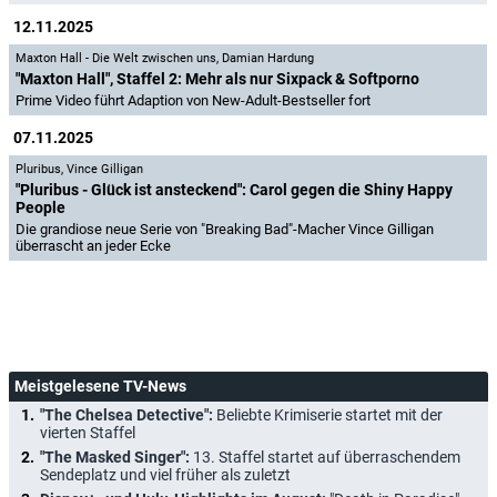
12.11.2025
Maxton Hall - Die Welt zwischen uns
,
Damian Hardung
"Maxton Hall", Staffel 2: Mehr als nur Sixpack & Softporno
Prime Video führt Adaption von New-Adult-Bestseller fort
07.11.2025
Pluribus
,
Vince Gilligan
"Pluribus - Glück ist ansteckend": Carol gegen die Shiny Happy
People
Die grandiose neue Serie von "Breaking Bad"-Macher Vince Gilligan
überrascht an jeder Ecke
Meistgelesene TV-News
"The Chelsea Detective":
Beliebte Krimiserie startet mit der
vierten Staffel
"The Masked Singer":
13. Staffel startet auf überraschendem
Sendeplatz und viel früher als zuletzt