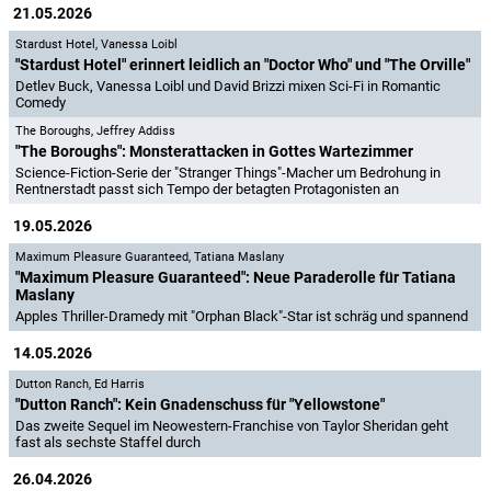
21.05.2026
Stardust Hotel
,
Vanessa Loibl
"Stardust Hotel" erinnert leidlich an "Doctor Who" und "The Orville"
Detlev Buck, Vanessa Loibl und David Brizzi mixen Sci-Fi in Romantic
Comedy
The Boroughs
,
Jeffrey Addiss
"The Boroughs": Monsterattacken in Gottes Wartezimmer
Science-Fiction-Serie der "Stranger Things"-Macher um Bedrohung in
Rentnerstadt passt sich Tempo der betagten Protagonisten an
19.05.2026
Maximum Pleasure Guaranteed
,
Tatiana Maslany
"Maximum Pleasure Guaranteed": Neue Paraderolle für Tatiana
Maslany
Apples Thriller-Dramedy mit "Orphan Black"-Star ist schräg und spannend
14.05.2026
Dutton Ranch
,
Ed Harris
"Dutton Ranch": Kein Gnadenschuss für "Yellowstone"
Das zweite Sequel im Neowestern-Franchise von Taylor Sheridan geht
fast als sechste Staffel durch
26.04.2026