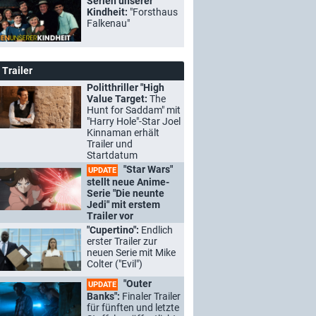
Serien unserer
Kindheit:
"Forsthaus
Falkenau"
Trailer
Politthriller "High
Value Target:
The
Hunt for Saddam" mit
"Harry Hole"-Star Joel
Kinnaman erhält
Trailer und
Startdatum
"Star Wars"
UPDATE
stellt neue Anime-
Serie "Die neunte
Jedi" mit erstem
Trailer vor
"Cupertino":
Endlich
erster Trailer zur
neuen Serie mit Mike
Colter ("Evil")
"Outer
UPDATE
Banks":
Finaler Trailer
für fünften und letzte