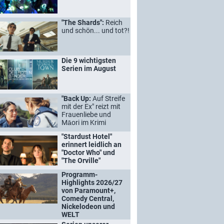
"The Shards":
Reich
und schön... und tot?!
Die 9 wichtigsten
Serien im August
"Back Up:
Auf Streife
mit der Ex" reizt mit
Frauenliebe und
Māori im Krimi
"Stardust Hotel"
erinnert leidlich an
"Doctor Who" und
"The Orville"
Programm-
Highlights 2026/27
von Paramount+,
Comedy Central,
Nickelodeon und
WELT