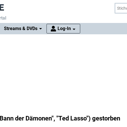
tal
Streams & DVDs
Log-In
 Bann der Dämonen", "Ted Lasso") gestorben