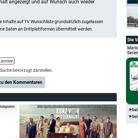
Die 
Mario
Serie
tannien
-Suche bevorzugt darstellen.
u den Kommentaren
Instagramm
Agatha Christie Productions Limited MMXXIV/AXN White
be
be