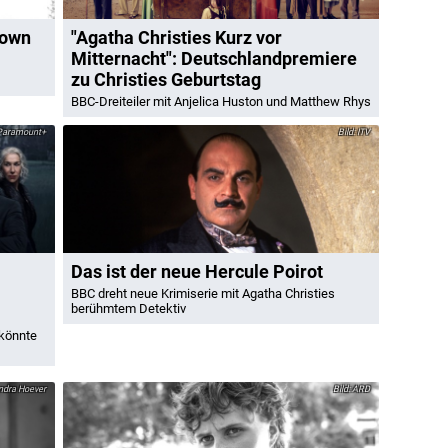
rown
"Agatha Christies Kurz vor
Mitternacht": Deutschlandpremiere
zu Christies Geburtstag
BBC-Dreiteiler mit Anjelica Huston und Matthew Rhys
aramount+
ITV
Das ist der neue Hercule Poirot
BBC dreht neue Krimiserie mit Agatha Christies
berühmtem Detektiv
 könnte
dra Hoever
ARD