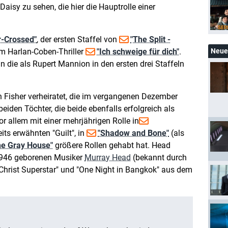
Daisy zu sehen, die hier die Hauptrolle einer
ar-Crossed"
, der ersten Staffel von
"The Split -
 Harlan-Coben-Thriller
"Ich schweige für dich"
.
Neue 
nn die als Rupert Mannion in den ersten drei Staffeln
Fisher verheiratet, die im vergangenen Dezember
 beiden Töchter, die beide ebenfalls erfolgreich als
or allem mit einer mehrjährigen Rolle in
its erwähnten "Guilt", in
"Shadow and Bone"
(als
he Gray House"
größere Rollen gehabt hat. Head
 1946 geborenen Musiker
Murray Head
(bekannt durch
Christ Superstar" und "One Night in Bangkok" aus dem