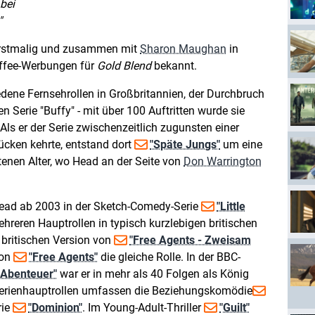
bei
erstmalig und zusammen mit
Sharon Maughan
in
affee-Werbungen für
Gold Blend
bekannt.
dene Fernsehrollen in Großbritannien, der Durchbruch
 Serie "Buffy" - mit über 100 Auftritten wurde sie
Als er der Serie zwischenzeitlich zugunsten einer
cken kehrte, entstand dort
"Späte Jungs"
um eine
enen Alter, wo Head an der Seite von
Don Warrington
Head ab 2003 in der Sketch-Comedy-Serie
"Little
hreren Hauptrollen in typisch kurzlebigen britischen
britischen Version von
"Free Agents - Zweisam
ion
"Free Agents"
die gleiche Rolle. In der BBC-
 Abenteuer"
war er in mehr als 40 Folgen als König
Serienhauptrollen umfassen die Beziehungskomödie
rie
"Dominion"
. Im Young-Adult-Thriller
"Guilt"