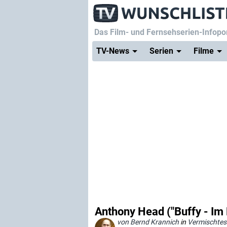
Das Film- und Fernsehserien-Infopor
TV-News
Serien
Filme
Anthony Head ("Buffy - Im
von Bernd Krannich
in
Vermischtes