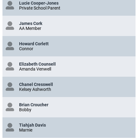
Lucie Cooper-Jones
Private School Parent
James Cork
AA Member
Howard Corlett
Connor
Elizabeth Counsell
Amanda Venwell
Chanel Cresswell
Kelsey Ashworth
Brian Croucher
Bobby
Tiahjah Davis
Marnie