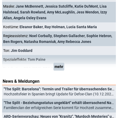
Maske:
Jane McBennett
,
Jessica Sutcliffe
,
Katie Du'Mont
,
Lisa
Halstead
,
Sarah Rowland
,
Amy McLaughlin
,
Jess Wendon
,
Izzy
Allan
,
Angela Oxley Evans
Kostüme:
Eleanor Baker
,
Ray Holman
,
Lucia Santa Maria
Regieassistenz:
Noel Corbally
,
Stephen Gallacher
,
Sophie Hebron
,
Ben Rogers
,
Natasha Romaniuk
,
Amy Rebecca Jones
Ton:
Jim Goddard
Spezialeffekte:
Tom Paine
mehr
Distribution:
BBC
(BBC),
BBC One
News & Meldungen
"The Split: Barcelona": Termin und Trailer für überraschenden Serien-Nachschlag
Hochzeitsfeier in Spanien bringt Update für Defoe-Clan (10.12.2024)
"The Split - Beziehungsstatus ungeklärt" erhält überraschend Nachschlag
Familienclan der erfolgreichen Serie kommt für Hochzeit zusammen (03.05.2024)
ARD-Serienvorschau: Neues von "Kranitz", "Murdoch Mysteries" und "The Split"