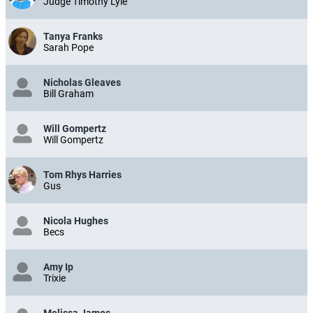
Judge Timothy Lyle
Tanya Franks
Sarah Pope
Nicholas Gleaves
Bill Graham
Will Gompertz
Will Gompertz
Tom Rhys Harries
Gus
Nicola Hughes
Becs
Amy Ip
Trixie
Melissa James