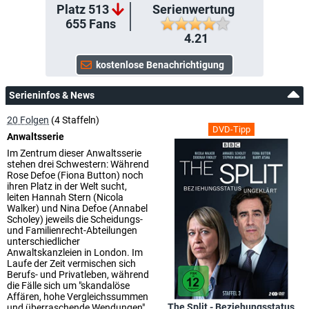
Platz 513
Serienwertung
655
Fans
4.21
Serieninfos & News
20 Folgen
(4 Staffeln)
DVD-Tipp
Anwaltsserie
Im Zentrum dieser Anwaltsserie
stehen drei Schwestern: Während
Rose Defoe (Fiona Button) noch
ihren Platz in der Welt sucht,
leiten Hannah Stern (Nicola
Walker) und Nina Defoe (Annabel
Scholey) jeweils die Scheidungs-
und Familienrecht-Abteilungen
unterschiedlicher
Anwaltskanzleien in London. Im
Laufe der Zeit vermischen sich
Berufs- und Privatleben, während
die Fälle sich um "skandalöse
Affären, hohe Vergleichssummen
The Split - Beziehungsstatus
und überraschende Wendungen"