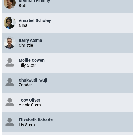
Deborah Findlay
Ruth
Annabel Scholey
Nina
Barry Atsma
Christie
Mollie Cowen
Tilly Stern
Chukwudi Iwuji
Zander
Toby Oliver
Vinnie Stern
Elizabeth Roberts
Liv Stern