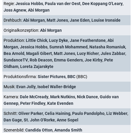
Regie:
Jessica Hobbs
,
Paula van der Oest
,
Dee Koppang O'Leary
,
Joss Agnew
,
Abi Morgan
Drehbuch:
Abi Morgan
,
Matt Jones
,
Jane Eden
,
Louise Ironside
Originalkonzeption:
Abi Morgan
Produktion:
Little Chick
,
Lucy Dyke
,
Jane Featherstone
,
Abi
Morgan
,
Jessica Hobbs
,
Sumrah Mohammed
,
Natasha Romaniuk
,
Bea Arnold
,
Magali Gibert
,
Matt Jones
,
Lucy Richer
,
Jules Zabbar
,
SundanceTV
,
Rob Deacon
,
Emma Genders
,
Joe Kirby
,
Pete
Oldham
,
Loreta Zajarskyte
Produktionsfirma:
Sister Pictures
,
BBC
(BBC)
Musik:
Evan Jolly
,
Isobel Waller-Bridge
Kamera:
Dale McCready
,
Mark Nutkins
,
Nick Dance
,
Guido van
Gennep
,
Peter Findley
,
Kate Evenden
Schnitt:
Oliver Parker
,
Celia Haining
,
Paulo Pandolpho
,
Liz Webber
,
Dan Gage
,
St. John O'Rorke
,
Anne Sopel
Szenenbild:
Candida Otton
,
Amanda Smith