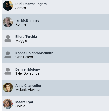
Rudi Dharmalingam
James
Ian McElhinney
Ronnie
Ellora Torchia
Maggie
Kobna Holdbrook-Smith
Glen Peters
Damien Molony
Tyler Donaghue
Anna Chancellor
Melanie Aickman
Meera Syal
Goldie