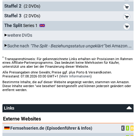
*
Staffel 2
(2 DVDs)
*
Staffel 3
(2 DVDs)
*
The Split
Series 1
weitere DVDs
*
Suche nach
"The Split - Beziehungsstatus ungeklärt"
bei Amazon.de
*
Transparenzhinweis: Für gekennzeichnete Links erhalten wir Provisionen im Rahmen
eines Affiliate-Partnerprogramms. Das bedeutet keine Mehrkosten für Käufer,
unterstützt uns aber bei der Finanzierung dieser Website.
Alle Preisangaben ohne Gewähr, Preise ggf. plus Porto & Versandkosten.
Preisstand: 07.08.2026 03:00 GMT+1 (
Mehr Informationen
)
Bestimmte Inhalte, die auf dieser Website angezeigt werden, stammen von Amazon.
Diese Inhalte werden "wie besehen" bereitgestellt und können jederzeit geändert oder
entfernt werden.
Links
Externe Websites
Fernsehserien.de (Episodenführer & Infos)
E
I
B