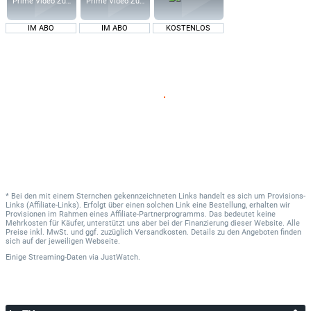
Prime Video Zusatz-Kanäle
Prime Video Zusatz-Kanäle
IM ABO
IM ABO
KOSTENLOS
* Bei den mit einem Sternchen gekennzeichneten Links handelt es sich um Provisions-
Links (Affiliate-Links). Erfolgt über einen solchen Link eine Bestellung, erhalten wir
Provisionen im Rahmen eines Affiliate-Partnerprogramms. Das bedeutet keine
Mehrkosten für Käufer, unterstützt uns aber bei der Finanzierung dieser Website. Alle
Preise inkl. MwSt. und ggf. zuzüglich Versandkosten. Details zu den Angeboten finden
sich auf der jeweiligen Webseite.
Einige Streaming-Daten
via
JustWatch.