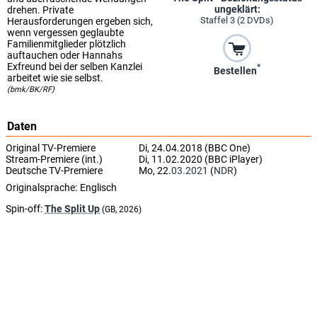
ungeklärt:
drehen. Private
Staffel 3 (2 DVDs)
Herausforderungen ergeben sich,
wenn vergessen geglaubte
Familienmitglieder plötzlich
auftauchen oder Hannahs
Exfreund bei der selben Kanzlei
*
Bestellen
arbeitet wie sie selbst.
(bmk/BK/RF)
Daten
Original TV-Premiere
Di, 24.04.2018 (BBC One)
Stream-Premiere (int.)
Di, 11.02.2020 (BBC iPlayer)
Deutsche TV-Premiere
Mo, 22.
03.2021
(
NDR
)
Originalsprache:
Englisch
Spin-off:
The Split Up
(GB, 2026)