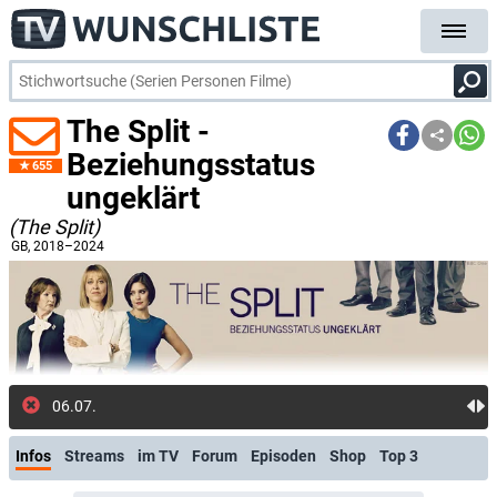
The Split -
Beziehungsstatus
655
ungeklärt
(The Split)
GB
, 2018–2024
06.07.: Neue Folge: The Split [OV/OmU] (Pri
Infos
Streams
im TV
Forum
Episoden
Shop
Top 3