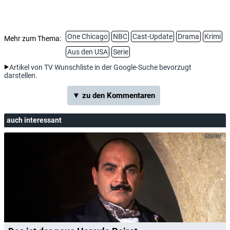
One Chicago
NBC
Cast-Update
Drama
Krimi
Mehr zum Thema:
Aus den USA
Serie
Artikel von TV Wunschliste in der Google-Suche bevorzugt
darstellen.
▼ zu den Kommentaren
auch interessant
ITV