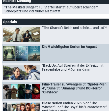
Nächste Meldung
"The Masked Singer":
13. Staffel startet auf überraschendem
Sendeplatz und viel früher als zuletzt
Specials
"The Shards":
Reich und schön... und tot?!
Die 9 wichtigsten Serien im August
"Back Up:
Auf Streife mit der Ex" reizt mit
Frauenliebe und Māori im Krimi
Film-Trailer zu "Avengers 5", "Spider-Man
4", "Dune 3", "Jumanji 3" und DC-Horror
"Clayface"
Diese Serien enden 2026:
Von "The
Witcher" und "The Boys" bis "Grantchester"
und "Die Kaiserin"