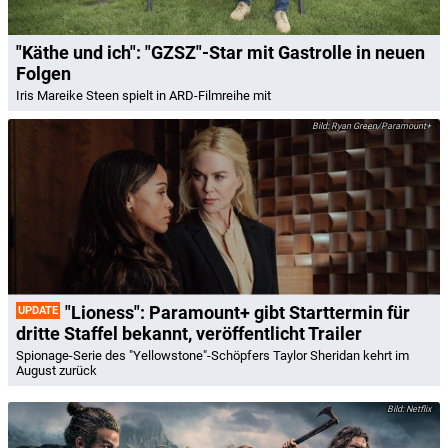
"Käthe und ich": "GZSZ"-Star mit Gastrolle in neuen
Folgen
Iris Mareike Steen spielt in ARD-Filmreihe mit
Ryan Green/Paramount+
"Lioness": Paramount+ gibt Starttermin für
UPDATE
dritte Staffel bekannt, veröffentlicht Trailer
Spionage-Serie des "Yellowstone"-Schöpfers Taylor Sheridan kehrt im
August zurück
Netflix