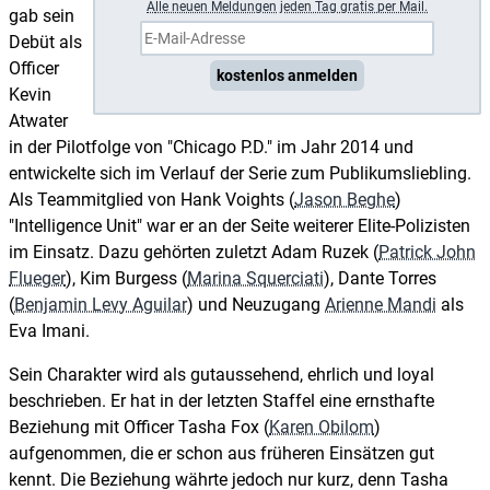
A
lle neuen Meldungen jeden Tag gratis per Mail.
gab sein
Debüt als
Officer
kostenlos anmelden
Kevin
Atwater
in der Pilotfolge von "Chicago P.D." im Jahr 2014 und
entwickelte sich im Verlauf der Serie zum Publikumsliebling.
Als Teammitglied von Hank Voights (
Jason Beghe
)
"Intelligence Unit" war er an der Seite weiterer Elite-Polizisten
im Einsatz. Dazu gehörten zuletzt Adam Ruzek (
Patrick John
Flueger
), Kim Burgess (
Marina Squerciati
), Dante Torres
(
Benjamin Levy Aguilar
) und Neuzugang
Arienne Mandi
als
Eva Imani.
Sein Charakter wird als gutaussehend, ehrlich und loyal
beschrieben. Er hat in der letzten Staffel eine ernsthafte
Beziehung mit Officer Tasha Fox (
Karen Obilom
)
aufgenommen, die er schon aus früheren Einsätzen gut
kennt. Die Beziehung währte jedoch nur kurz, denn Tasha