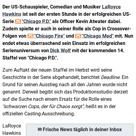
Der US-Schauspieler, Comedian und Musiker
LaRoyce
Hawkins
ist seit der ersten Stunde in der erfolgreichen US-
Serie
"Chicago P.D."
als Officer Kevin Atwater dabei.
Zudem spielte er auch in seiner Rolle als Cop in Crossover-
Folgen von
"Chicago Fire"
und
"Chicago Med"
mit. Nun
endet etwas überraschend sein Einsatz im erfolgreichen
Serienuniversum von
Dick Wolf
mit der kommenden 14.
Staffel von "Chicago P.D.".
Zum Auftakt der neuen Staffel im Herbst wird seine
Geschichte in der Serie abgehandelt, berichtet
Deadline
. Ein
Grund für seinen Ausstieg nach all den Jahren wurde nicht
genannt. Derweil begibt sich das Produktionsstudio derzeit
auf die Suche nach einem Ersatz für die Rolle eines
"schwarzen Cops, der für Chaos sorgt"
, heißt es in der
offiziellen Casting-Ausschreibung.
LaRoyce
✉ Frische News täglich in deiner Inbox
Hawkins