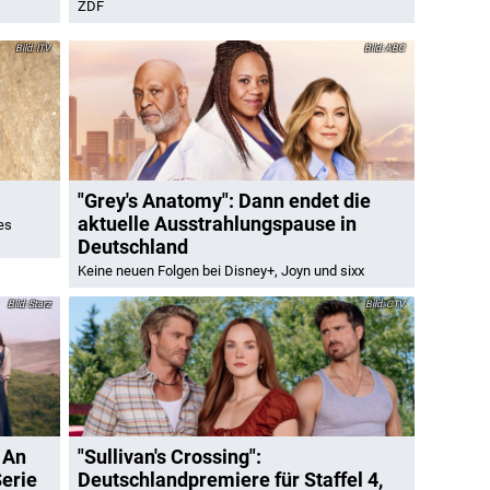
ZDF
ITV
ABC
"Grey's Anatomy": Dann endet die
aktuelle Ausstrahlungspause in
es
Deutschland
Keine neuen Folgen bei Disney+, Joyn und sixx
Starz
CTV
 An
"Sullivan's Crossing":
Serie
Deutschlandpremiere für Staffel 4,