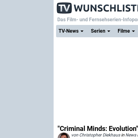
Das Film- und Fernsehserien-Infopor
TV-News
Serien
Filme
"Criminal Minds: Evolution"
von Christopher Diekhaus
in
News i