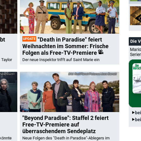
bt
"Death in Paradise" feiert
UPDATE
Die 
Weihnachten im Sommer: Frische
Mario
Folgen als Free-TV-Premiere
Serie
 Taylor
Der neue Inspektor trifft auf Saint Marie ein
aramount+
Red Planet Pictures/Joss Barratt
be
"Beyond Paradise": Staffel 2 feiert
be
Free-TV-Premiere auf
überraschendem Sendeplatz
 könnte
Neue Folgen des "Death in Paradise"-Ablegers im