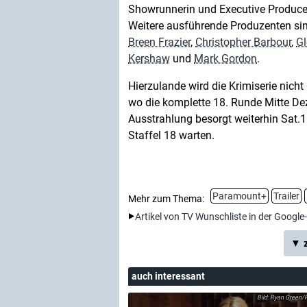
Showrunnerin und Executive Produce
Weitere ausführende Produzenten si
Breen Frazier
,
Christopher Barbour
,
G
Kershaw
und
Mark Gordon
.
Hierzulande wird die Krimiserie nicht
wo die komplette 18. Runde Mitte De
Ausstrahlung besorgt weiterhin Sat.1
Staffel 18 warten.
Paramount+
Trailer
Mehr zum Thema:
Artikel von TV Wunschliste in der Google
▼ z
auch interessant
Ryan Green/