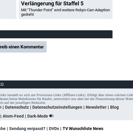
Verlängerung für Staffel 5
Mit "Thunder Point" wird weitere Robyn-Carr-Adaption
gedreht
reib einen Kommentar
KG
ks handelt es sich um Provisions-Links (Affiliate-Links). Erfolgt über einen solchen Link
tet keine Mehrkosten für Käufer, unterstützt uns aber bei der Finanzierung dieser Websit
ch auf der jeweiligen Webseite.
n
Datenschutz
Datenschutzeinstellungen
Newsletter
Blog
Atom-Feed
Dark-Mode
che
Sendung verpasst?
DVDs
TV Wunschliste News