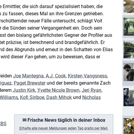
 Ermittler, die sich darauf spezialisiert haben, die
 zu fassen, dieses Mal an ihre Grenzen getrieben.
schütternder neuer Fälle untersucht, schlägt Voit
die Sünden seiner Vergangenheit ein. Doch sein
sst den bislang gefährlichsten Gegner der Profiler aus
tet präzise, ist berechnend und brandgefährlich. Er
d des Abgrunds und erneut in den Schatten von Elias
 wird dieser
Fan
gehen, um zu beweisen, dass er
kleiden
Joe Mantegna
,
A.J. Cook
,
Kirsten Vangsness
,
iguez
,
Paget Brewster
und der bereits genannte Zach
anderem
Justin Kirk
,
Yvette Nicole Brown
,
Jeri Ryan
,
 Williams
,
Kofi Siriboe
,
Dash Mihok
und
Nicholas
✉ Frische News täglich in deiner Inbox
CBS
Erhalte a
lle neuen Meldungen jeden Tag gratis per Mail.