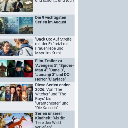
und schön... und tot?!
Die 9 wichtigsten
Serien im August
"Back Up:
Auf Streife
mit der Ex" reizt mit
Frauenliebe und
Māori im Krimi
Film-Trailer zu
"Avengers 5", "Spider-
Man 4", "Dune 3",
"Jumanji 3" und DC-
Horror "Clayface"
Diese Serien enden
2026:
Von "The
Witcher" und "The
Boys" bis
"Grantchester" und
"Die Kaiserin"
Serien unserer
Kindheit:
"Als die
Tiere den Wald
verließen"