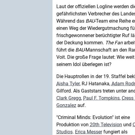
Laut der offiziellen Logline werden die
gefährlichsten Verbrecher des Landes
Während das
BAU
-Team eine Reihe er
einen Weg der Wiedergutmachung für 
frischgewonnener berüchtigter Ruf lä
der Deckung kommen.
The Fan
arbei
führt die
BAU
-Mannschaft an den Ran
Voit. Die große Frage lautet: Wie weit
seinem Idol überlegen ist?
Die Hauptrollen in der 19. Staffel be
Aisha Tyler
, RJ Hatanaka,
Adam Rodr
Gilford. Als Gaststars treten unter 
Clark Gregg
,
Paul F. Tompkins
,
Cress
Gonzalez
auf.
"Criminal Minds: Evolution" ist eine
Produktion von
20th Television
und
Studios
.
Erica Messer
fungiert als