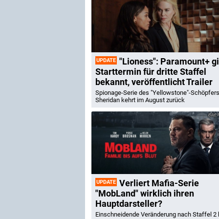
"Lioness": Paramount+ gi
UPDATE
Starttermin für dritte Staffel
bekannt, veröffentlicht Trailer
Spionage-Serie des "Yellowstone"-Schöpfers
Sheridan kehrt im August zurück
P
Verliert Mafia-Serie
UPDATE
"MobLand" wirklich ihren
Hauptdarsteller?
Einschneidende Veränderung nach Staffel 2