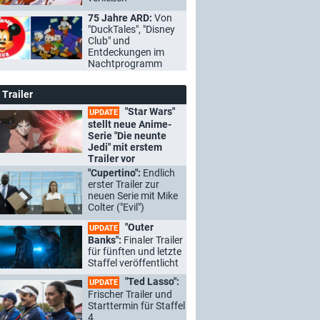
75 Jahre ARD:
Von
"DuckTales", "Disney
Club" und
Entdeckungen im
Nachtprogramm
Trailer
"Star Wars"
UPDATE
stellt neue Anime-
Serie "Die neunte
Jedi" mit erstem
Trailer vor
"Cupertino":
Endlich
erster Trailer zur
neuen Serie mit Mike
Colter ("Evil")
"Outer
UPDATE
Banks":
Finaler Trailer
für fünften und letzte
Staffel veröffentlicht
"Ted Lasso":
UPDATE
Frischer Trailer und
Starttermin für Staffel
4