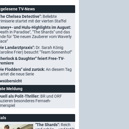
tgelesene TV-News
The Chelsea Detective":
Beliebte
rimiserie startet mit der vierten Staffel
isney+- und Hulu-Highlights im August:
Death in Paradise", "The Shards" und das
nde für "Die neuen Zauberer vom Waverly
lace"
Die Landarztpraxis":
Dr. Sarah König
Caroline Frier) besucht "Team Sonnenhof"
Sherlock & Daughter" feiert Free-TV-
remiere
Die Flodders" sind zurück:
An diesem Tag
tartet die neue Serie
wsübersicht
ste Meldung
uell als Polit-Thriller:
BR und ORF
uzieren besonderes Fernseh-
merspiel
ials
"The Shards":
Reich