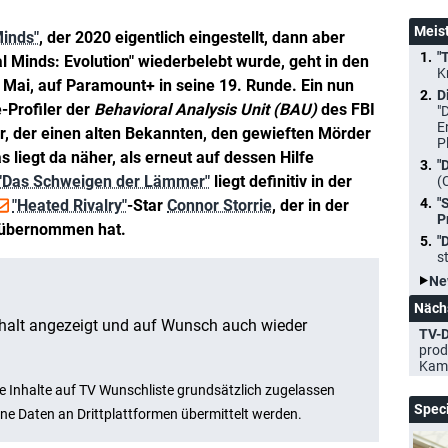
Meis
Minds"
, der 2020 eigentlich eingestellt, dann aber
"
l Minds: Evolution" wiederbelebt wurde, geht in den
K
Mai, auf Paramount+ in seine 19. Runde. Ein nun
D
te-Profiler der
Behavioral Analysis Unit (BAU)
des FBI
"
E
r, der einen alten Bekannten, den gewieften Mörder
P
as liegt da näher, als erneut auf dessen Hilfe
"
"Das Schweigen der Lämmer"
liegt definitiv in der
(
"
"Heated Rivalry"
-Star
Connor Storrie
, der in der
P
 übernommen hat.
"
s
Ne
Näch
TV-D
prod
Kam
Spec