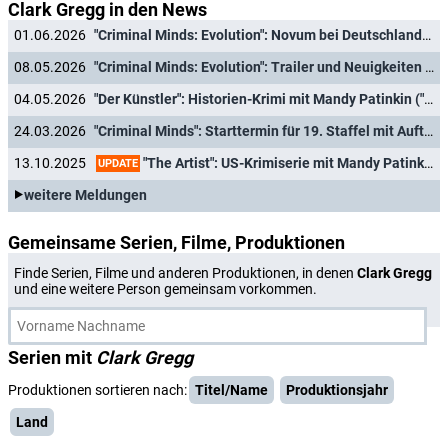
Clark Gregg in den News
01.06.2026
"Criminal Minds: Evolution": Novum bei Deutschlandpremiere von Staffel 19
08.05.2026
"Criminal Minds: Evolution": Trailer und Neuigkeiten zur nächsten Staffel
04.05.2026
"Der Künstler": Historien-Krimi mit Mandy Patinkin ("Homeland") und Zachary Quinto ("Heroes") jetzt auch in Deutschland
24.03.2026
"Criminal Minds": Starttermin für 19. Staffel mit Auftritt von "Heated Rivalry"-Star verkündet
"The Artist": US-Krimiserie mit Mandy Patinkin und Zachary Quinto mit ausführlichemTrailer
13.10.2025
UPDATE
weitere Meldungen
Gemeinsame Serien, Filme, Produktionen
Finde Serien, Filme und anderen Produktionen, in denen
Clark Gregg
und eine weitere Person gemeinsam vorkommen.
Serien mit
Clark Gregg
Produktionen sortieren nach:
Titel/Name
Produktionsjahr
Land