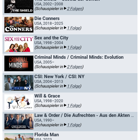
USA, 2002–2008
(Schauspieler in
2 Folgen
)
Die Conners
USA, 2018–2025
(Schauspieler in
1 Folge
)
Sex and the City
USA, 1998–2004
(Schauspieler in
1 Folge
)
Criminal Minds / Criminal Minds: Evolution
USA, 2005–
(Schauspieler in
2 Folgen
)
CSI: New York / CSI: NY
USA, 2004–2013
(Schauspieler in
1 Folge
)
Will & Grace
USA, 1998–2020
(Schauspieler in
1 Folge
)
Law & Order / Die Aufrechten - Aus den Akten der Straße
USA, 1990–
(Schauspieler in
1 Folge
)
Florida Man
USA, 2023