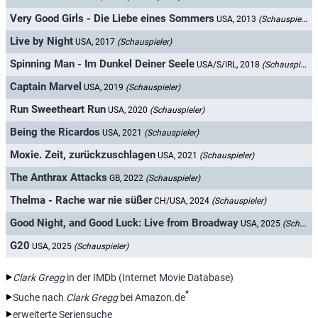
Very Good Girls - Die Liebe eines Sommers
USA, 2013
(Schauspieler)
Live by Night
USA, 2017
(Schauspieler)
Spinning Man - Im Dunkel Deiner Seele
USA/S/IRL, 2018
(Schauspieler)
Captain Marvel
USA, 2019
(Schauspieler)
Run Sweetheart Run
USA, 2020
(Schauspieler)
Being the Ricardos
USA, 2021
(Schauspieler)
Moxie. Zeit, zurückzuschlagen
USA, 2021
(Schauspieler)
The Anthrax Attacks
GB, 2022
(Schauspieler)
Thelma - Rache war nie süßer
CH/USA, 2024
(Schauspieler)
Good Night, and Good Luck: Live from Broadway
USA, 2025
(Schauspieler)
G20
USA, 2025
(Schauspieler)
Clark Gregg
in der IMDb (Internet Movie Database)
*
Suche nach
Clark Gregg
bei Amazon.de
erweiterte Seriensuche