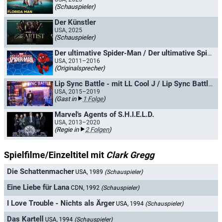
(Schauspieler)
Der Künstler
USA, 2025
(Schauspieler)
Der ultimative Spider-Man / Der ultimative Spider-Man gegen die Sinistren 6
USA, 2011–2016
(Originalsprecher)
Lip Sync Battle - mit LL Cool J / Lip Sync Battle Shorties - Nick
USA, 2015–2019
(Gast in
1 Folge
)
Marvel's Agents of S.H.I.E.L.D.
USA, 2013–2020
(Regie in
2 Folgen
)
Spielfilme/Einzeltitel mit
Clark Gregg
Die Schattenmacher
USA, 1989
(Schauspieler)
Eine Liebe für Lana
CDN, 1992
(Schauspieler)
I Love Trouble - Nichts als Ärger
USA, 1994
(Schauspieler)
Das Kartell
USA, 1994
(Schauspieler)