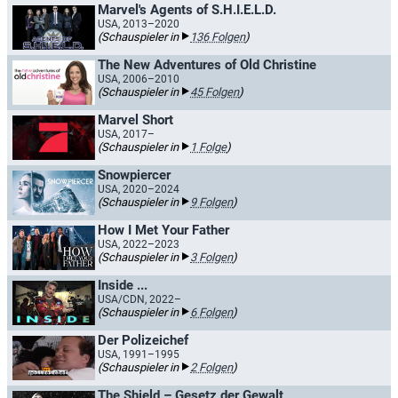
Marvel's Agents of S.H.I.E.L.D.
USA, 2013–2020
(Schauspieler in
136 Folgen
)
The New Adventures of Old Christine
USA, 2006–2010
(Schauspieler in
45 Folgen
)
Marvel Short
USA, 2017–
(Schauspieler in
1 Folge
)
Snowpiercer
USA, 2020–2024
(Schauspieler in
9 Folgen
)
How I Met Your Father
USA, 2022–2023
(Schauspieler in
3 Folgen
)
Inside ...
USA/CDN, 2022–
(Schauspieler in
6 Folgen
)
Der Polizeichef
USA, 1991–1995
(Schauspieler in
2 Folgen
)
The Shield – Gesetz der Gewalt