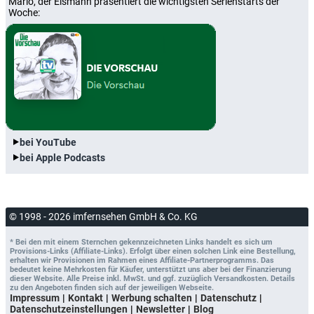
Mario, der Eismann präsentiert die wichtigsten Serienstarts der
Woche:
bei YouTube
bei Apple Podcasts
© 1998 - 2026 imfernsehen GmbH & Co. KG
* Bei den mit einem Sternchen gekennzeichneten Links handelt es sich um
Provisions-Links (Affiliate-Links). Erfolgt über einen solchen Link eine Bestellung,
erhalten wir Provisionen im Rahmen eines Affiliate-Partnerprogramms. Das
bedeutet keine Mehrkosten für Käufer, unterstützt uns aber bei der Finanzierung
dieser Website. Alle Preise inkl. MwSt. und ggf. zuzüglich Versandkosten. Details
zu den Angeboten finden sich auf der jeweiligen Webseite.
Impressum
Kontakt
Werbung schalten
Datenschutz
Datenschutzeinstellungen
Newsletter
Blog