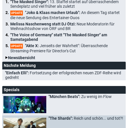
"The Masked Singer":
13. Staffel startet auf überraschendem
Sendeplatz und viel früher als zuletzt
"Joko & Klaas machen Urlaub":
An diesem Tag startet
UPDATE
die neue Sendung des Entertainer-Duos
Melissa Naschenweng statt DJ Ötzi:
Neue Moderatorin für
Weihnachtsshow von ORF und BR
"The Voice of Germany" statt "The Masked Singer" am
Samstagabend
"Akte X:
Jenseits der Wahrheit": Überraschende
UPDATE
Streaming-Premiere für Director's Cut
Newsübersicht
Nächste Meldung
"Einfach Elli":
Fortsetzung der erfolgreichen neuen ZDF-Reihe wird
gedreht
Specials
"München Beats":
Zu wenig im Flow
"The Shards":
Reich und schön... und tot?!