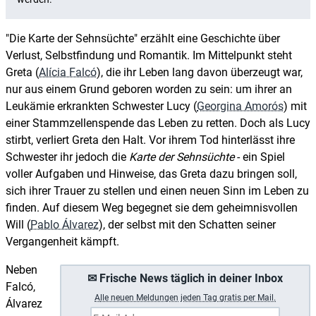
"Die Karte der Sehnsüchte" erzählt eine Geschichte über
Verlust, Selbstfindung und Romantik. Im Mittelpunkt steht
Greta (
Alícia Falcó
), die ihr Leben lang davon überzeugt war,
nur aus einem Grund geboren worden zu sein: um ihrer an
Leukämie erkrankten Schwester Lucy (
Georgina Amorós
) mit
einer Stammzellenspende das Leben zu retten. Doch als Lucy
stirbt, verliert Greta den Halt. Vor ihrem Tod hinterlässt ihre
Schwester ihr jedoch die
Karte der Sehnsüchte
- ein Spiel
voller Aufgaben und Hinweise, das Greta dazu bringen soll,
sich ihrer Trauer zu stellen und einen neuen Sinn im Leben zu
finden. Auf diesem Weg begegnet sie dem geheimnisvollen
Will (
Pablo Álvarez
), der selbst mit den Schatten seiner
Vergangenheit kämpft.
Neben
✉ Frische News täglich in deiner Inbox
Falcó,
A
lle neuen Meldungen jeden Tag gratis per Mail.
Álvarez