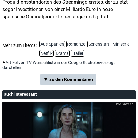
Produktionsstandorten des Streamingdienstes, der zuletzt
sogar Investitionen von einer Milliarde Euro in neue
spanische Originalproduktionen angekündigt hat.
Aus Spanien
Romanze
Serienstart
Miniserie
Mehr zum Thema:
Netflix
Drama
Trailer
Artikel von TV Wunschliste in der Google-Suche bevorzugt
darstellen.
▼ zu den Kommentaren
auch interessant
Apple TV