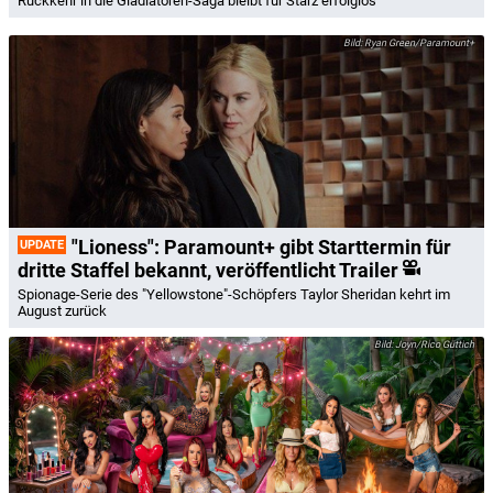
Rückkehr in die Gladiatoren-Saga bleibt für Starz erfolglos
Ryan Green/Paramount+
"Lioness": Paramount+ gibt Starttermin für
UPDATE
dritte Staffel bekannt, veröffentlicht Trailer
Spionage-Serie des "Yellowstone"-Schöpfers Taylor Sheridan kehrt im
August zurück
Joyn/Rico Güttich