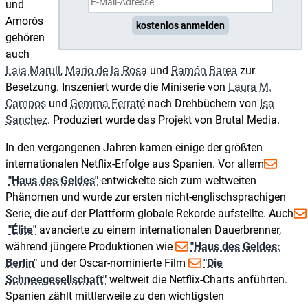
und
Amorós
kostenlos anmelden
gehören
auch
Laia Marull
,
Mario de la Rosa
und
Ramón Barea
zur
Besetzung. Inszeniert wurde die Miniserie von
Laura M.
Campos
und
Gemma Ferraté
nach Drehbüchern von
Isa
Sanchez
. Produziert wurde das Projekt von Brutal Media.
In den vergangenen Jahren kamen einige der größten
internationalen Netflix-Erfolge aus Spanien. Vor allem
"Haus des Geldes"
entwickelte sich zum weltweiten
Phänomen und wurde zur ersten nicht-englischsprachigen
Serie, die auf der Plattform globale Rekorde aufstellte. Auch
"Élite"
avancierte zu einem internationalen Dauerbrenner,
während jüngere Produktionen wie
"Haus des Geldes:
Berlin"
und der Oscar-nominierte Film
"Die
Schneegesellschaft"
weltweit die Netflix-Charts anführten.
Spanien zählt mittlerweile zu den wichtigsten