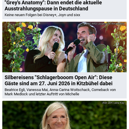
"Grey's Anatomy": Dann endet die aktuelle
Ausstrahlungspause in Deutschland
Keine neuen Folgen bei Disney+, Joyn und sixx
ARD/JürgensTV/Beckmann
Silbereisens "Schlagerbooom Open Air": Diese
Gäste sind am 27. Juni 2026 in Kitzbühel dabei
Beatrice Egli, Vanessa Mai, Anna-Carina Woitschack, Comeback von
Mark Medlock und letzter Auftritt von Michelle
ZDF/Jana Kay