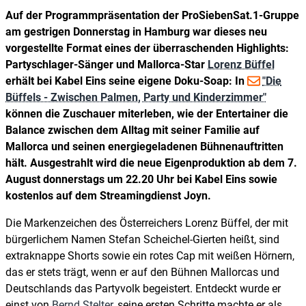
Auf der Programmpräsentation der ProSiebenSat.1-Gruppe
am gestrigen Donnerstag in Hamburg war dieses neu
vorgestellte Format eines der überraschenden Highlights:
Partyschlager-Sänger und Mallorca-Star
Lorenz Büffel
erhält bei Kabel Eins seine eigene Doku-Soap: In
"Die
Büffels - Zwischen Palmen, Party und Kinderzimmer"
können die Zuschauer miterleben, wie der Entertainer die
Balance zwischen dem Alltag mit seiner Familie auf
Mallorca und seinen energiegeladenen Bühnenauftritten
hält. Ausgestrahlt wird die neue Eigenproduktion ab dem 7.
August donnerstags um 22.20 Uhr bei Kabel Eins sowie
kostenlos auf dem Streamingdienst Joyn.
Die Markenzeichen des Österreichers Lorenz Büffel, der mit
bürgerlichem Namen Stefan Scheichel-Gierten heißt, sind
extraknappe Shorts sowie ein rotes Cap mit weißen Hörnern,
das er stets trägt, wenn er auf den Bühnen Mallorcas und
Deutschlands das Partyvolk begeistert. Entdeckt wurde er
einst von
Bernd Stelter
, seine ersten Schritte machte er als