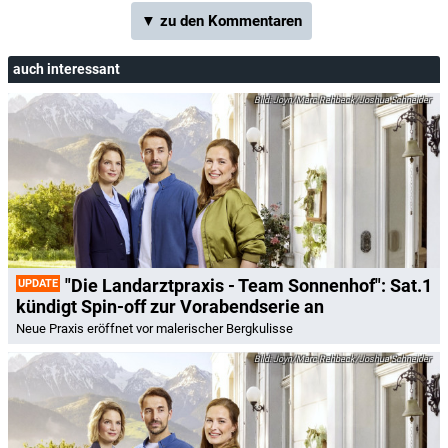
▼ zu den Kommentaren
auch interessant
Joyn/Marc Rehbeck/Joshua Schneider
"Die Landarztpraxis - Team Sonnenhof": Sat.1
UPDATE
kündigt Spin-off zur Vorabendserie an
Neue Praxis eröffnet vor malerischer Bergkulisse
Joyn/Marc Rehbeck/Joshua Schneider