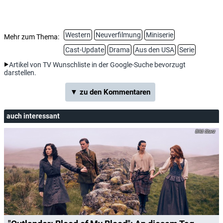
Western
Neuverfilmung
Miniserie
Mehr zum Thema:
Cast-Update
Drama
Aus den USA
Serie
Artikel von TV Wunschliste in der Google-Suche bevorzugt
darstellen.
▼ zu den Kommentaren
auch interessant
Starz