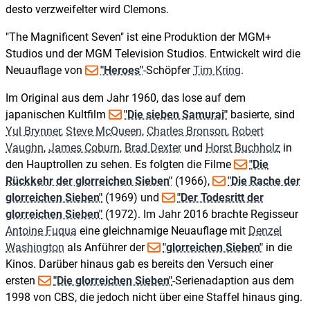
desto verzweifelter wird Clemons.
"The Magnificent Seven" ist eine Produktion der MGM+
Studios und der MGM Television Studios. Entwickelt wird die
Neuauflage von
"Heroes"
-Schöpfer
Tim Kring
.
Im Original aus dem Jahr 1960, das lose auf dem
japanischen Kultfilm
"Die sieben Samurai"
basierte, sind
Yul Brynner
,
Steve McQueen
,
Charles Bronson
,
Robert
Vaughn
,
James Coburn
,
Brad Dexter
und
Horst Buchholz
in
den Hauptrollen zu sehen. Es folgten die Filme
"Die
Rückkehr der glorreichen Sieben"
(1966),
"Die Rache der
glorreichen Sieben"
(1969) und
"Der Todesritt der
glorreichen Sieben"
(1972). Im Jahr 2016 brachte Regisseur
Antoine Fuqua
eine gleichnamige Neuauflage mit
Denzel
Washington
als Anführer der
"glorreichen Sieben"
in die
Kinos. Darüber hinaus gab es bereits den Versuch einer
ersten
"Die glorreichen Sieben"
-Serienadaption aus dem
1998 von CBS, die jedoch nicht über eine Staffel hinaus ging.