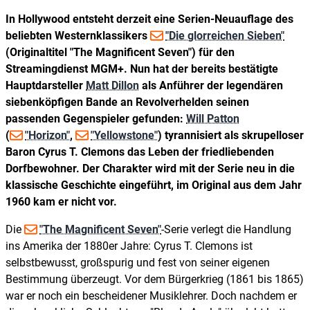
In Hollywood entsteht derzeit eine Serien-Neuauflage des
beliebten Westernklassikers
"Die glorreichen Sieben"
(Originaltitel "The Magnificent Seven") für den
Streamingdienst MGM+. Nun hat der bereits bestätigte
Hauptdarsteller
Matt Dillon
als Anführer der legendären
siebenköpfigen Bande an Revolverhelden seinen
passenden Gegenspieler gefunden:
Will Patton
(
"Horizon"
,
"Yellowstone"
) tyrannisiert als skrupelloser
Baron Cyrus T. Clemons das Leben der friedliebenden
Dorfbewohner. Der Charakter wird mit der Serie neu in die
klassische Geschichte eingeführt, im Original aus dem Jahr
1960 kam er nicht vor.
Die
"The Magnificent Seven"
-Serie verlegt die Handlung
ins Amerika der 1880er Jahre: Cyrus T. Clemons ist
selbstbewusst, großspurig und fest von seiner eigenen
Bestimmung überzeugt. Vor dem Bürgerkrieg (1861 bis 1865)
war er noch ein bescheidener Musiklehrer. Doch nachdem er