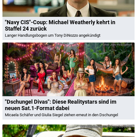
"Navy CIS"-Coup: Michael Weatherly kehrt in
Staffel 24 zurück
Langer Handlungsbogen um Tony DiNozzo angekündigt
Joyn/Rico Güttich
"Dschungel Divas": Diese Realitystars sind im
neuen Sat.1-Format dabei
Micaela Schäfer und Giulia Siegel ziehen erneut in den Dschungel
BBC/Red Planet Pictures/Lou Denim