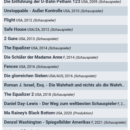
Die Entführung der U-Bahn Pelham 123
USA, 2009
(Schauspieler)
Unstoppable - Außer Kontrolle
USA, 2010
(Schauspieler)
Flight
USA, 2012
(Schauspieler)
Safe House
USA/ZA, 2012
(Schauspieler)
2 Guns
USA, 2013
(Schauspieler)
The Equalizer
USA, 2014
(Schauspieler)
Die Schüler der Madame Anne
F, 2014
(Schauspieler)
Fences
USA, 2016
(Schauspieler)
Die glorreichen Sieben
USA/AUS, 2016
(Schauspieler)
Roman J. Israel, Esq. - Die Wahrheit und nichts als die Wahrheit
U
The Equalizer 2
USA, 2018
(Schauspieler)
Daniel Day-Lewis - Der Weg zum weltbesten Schauspieler
F, 2020
Ma Rainey's Black Bottom
USA, 2020
(Produktion)
Denzel Washington - Spiegelbilder Amerikas
F, 2021
(Schauspieler)