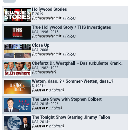
Hollywood Stories
F, 2019–
(Schauspieler in
1 Folge
)
True Hollywood Story / THS Investigates
USA, 1996–2015
(Schauspieler in
1 Folge
)
Close Up
USA, 2008–
(Schauspieler in
1 Folge
)
Chefarzt Dr. Westphall – Das turbulente Krankenhaus
USA, 1982–1988
(Schauspieler)
Wetten, dass..? / Sommer-Wetten, dass..?
D, 1981–
(Gast in
3 Folgen
)
The Late Show with Stephen Colbert
USA, 2015–2026
(Gast in
1 Folge
)
The Tonight Show Starring Jimmy Fallon
USA, 2014–
(Gast in
2 Folgen
)