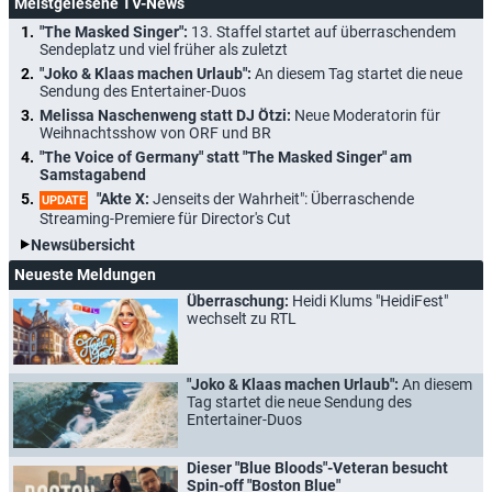
Meistgelesene TV-News
"The Masked Singer":
13. Staffel startet auf überraschendem
Sendeplatz und viel früher als zuletzt
"Joko & Klaas machen Urlaub":
An diesem Tag startet die neue
Sendung des Entertainer-Duos
Melissa Naschenweng statt DJ Ötzi:
Neue Moderatorin für
Weihnachtsshow von ORF und BR
"The Voice of Germany" statt "The Masked Singer" am
Samstagabend
"Akte X:
Jenseits der Wahrheit": Überraschende
UPDATE
Streaming-Premiere für Director's Cut
Newsübersicht
Neueste Meldungen
Überraschung:
Heidi Klums "HeidiFest"
wechselt zu RTL
"Joko & Klaas machen Urlaub":
An diesem
Tag startet die neue Sendung des
Entertainer-Duos
Dieser "Blue Bloods"-Veteran besucht
Spin-off "Boston Blue"