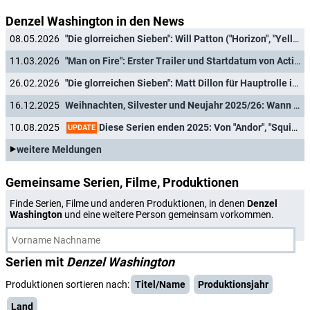
Denzel Washington in den News
08.05.2026
"Die glorreichen Sieben": Will Patton ("Horizon", "Yellowstone") in Serien-Neuauflage als Gegenspieler bestätigt
11.03.2026
"Man on Fire": Erster Trailer und Startdatum von Actionserie mit "Watchmen"-Star enthüllt
26.02.2026
"Die glorreichen Sieben": Matt Dillon für Hauptrolle in Serienremake des Westernklassikers verpflichtet
16.12.2025
Weihnachten, Silvester und Neujahr 2025/26: Wann und wo laufen "Kevin - Allein zu Haus", "Schöne Bescherung" und Co.?
Diese Serien enden 2025: Von "Andor", "Squid Game" bis "Babylon Berlin" und "Stranger Things"
10.08.2025
UPDATE
weitere Meldungen
Gemeinsame Serien, Filme, Produktionen
Finde Serien, Filme und anderen Produktionen, in denen
Denzel
Washington
und eine weitere Person gemeinsam vorkommen.
Serien mit
Denzel Washington
Produktionen sortieren nach:
Titel/Name
Produktionsjahr
Land