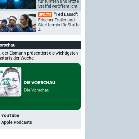
für fünften und letzte
Staffel veröffentlicht
"Ted Lasso":
UPDATE
Frischer Trailer und
Starttermin für Staffel
4
Vorschau
, der Eismann präsentiert die wichtigsten
nstarts der Woche:
i YouTube
i Apple Podcasts