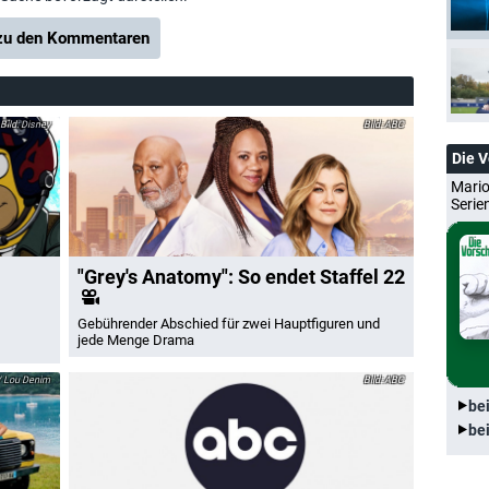
u den Kommentaren
Disney
ABC
Die 
Mario
Serie
"Grey's Anatomy": So endet Staffel 22
Gebührender Abschied für zwei Hauptfiguren und
jede Menge Drama
/ Lou Denim
ABC
be
be