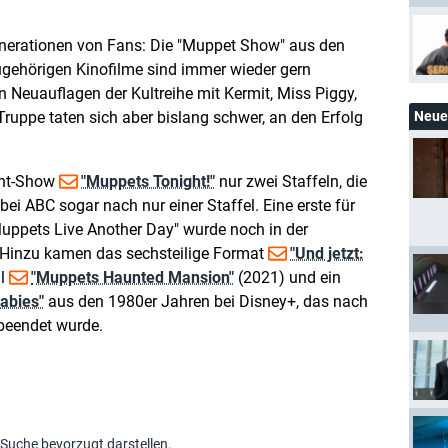
nerationen von Fans: Die "Muppet Show" aus den
gehörigen Kinofilme sind immer wieder gern
 Neuauflagen der Kultreihe mit Kermit, Miss Piggy,
ruppe taten sich aber bislang schwer, an den Erfolg
Neue 
ght-Show
"Muppets Tonight!"
nur zwei Staffeln, die
ei ABC sogar nach nur einer Staffel. Eine erste für
uppets Live Another Day" wurde noch in der
 Hinzu kamen das sechsteilige Format
"Und jetzt:
al
"Muppets Haunted Mansion"
(2021) und ein
abies"
aus den 1980er Jahren bei Disney+, das nach
 beendet wurde.
-Suche bevorzugt darstellen.