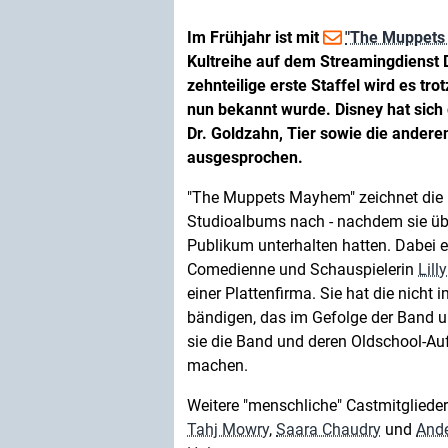
Im Frühjahr ist mit
"The Muppets
Kultreihe auf dem Streamingdienst 
zehnteilige erste Staffel wird es tr
nun bekannt wurde. Disney hat sic
Dr. Goldzahn, Tier sowie die andere
ausgesprochen.
"The Muppets Mayhem" zeichnet die R
Studioalbums nach - nachdem sie übe
Publikum unterhalten hatten. Dabei e
Comedienne und Schauspielerin
Lill
einer Plattenfirma. Sie hat die nich
bändigen, das im Gefolge der Band un
sie die Band und deren Oldschool-Auf
machen.
Weitere "menschliche" Castmitglieder
Tahj Mowry
,
Saara Chaudry
und
And