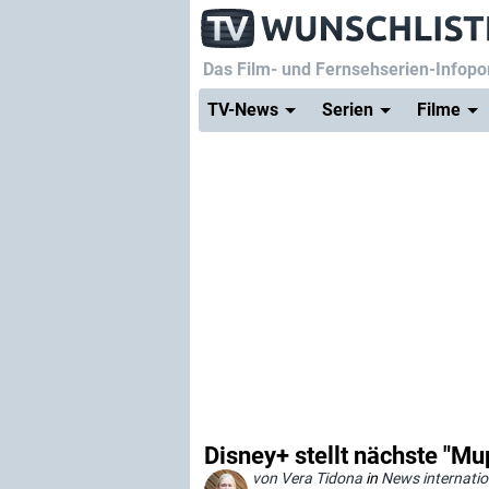
Das Film- und Fernsehserien-Infopor
TV-News
Serien
Filme
Disney+ stellt nächste "Mu
von Vera Tidona
in
News internatio