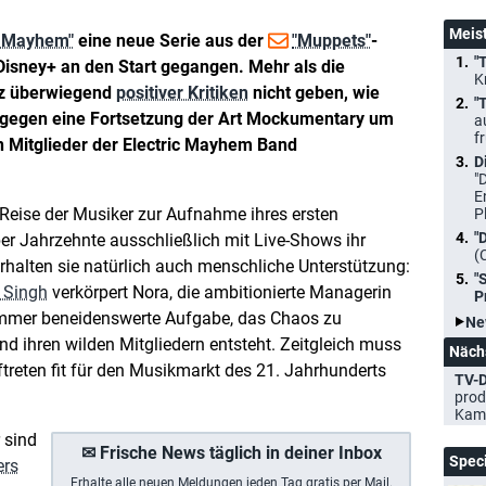
Meis
 Mayhem"
eine neue Serie aus der
"Muppets"
-
"
Disney+ an den Start gegangen. Mehr als die
K
otz überwiegend
positiver Kritiken
nicht geben, wie
"
h gegen eine Fortsetzung der Art Mockumentary um
a
f
n Mitglieder der Electric Mayhem Band
D
"
E
eise der Musiker zur Aufnahme ihres ersten
P
"
r Jahrzehnte ausschließlich mit Live-Shows ihr
(
rhalten sie natürlich auch menschliche Unterstützung:
"
y Singh
verkörpert Nora, die ambitionierte Managerin
P
t immer beneidenswerte Aufgabe, das Chaos zu
Ne
d ihren wilden Mitgliedern entsteht. Zeitgleich muss
Näch
treten fit für den Musikmarkt des 21. Jahrhunderts
TV-D
prod
Kam
 sind
✉ Frische News täglich in deiner Inbox
Spec
ers
Erhalte a
lle neuen Meldungen jeden Tag gratis per Mail.