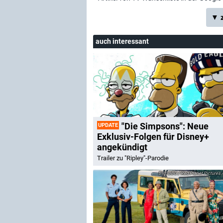
▼ z
auch interessant
"Die Simpsons": Neue
UPDATE
Exklusiv-Folgen für Disney+
angekündigt
Trailer zu "Ripley"-Parodie
BBC / Red Planet Pictures 