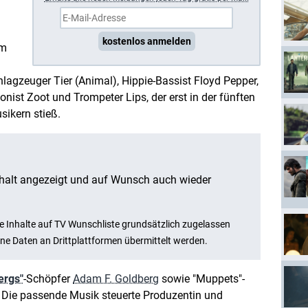
kostenlos anmelden
em
hlagzeuger Tier (Animal), Hippie-Bassist Floyd Pepper,
onist Zoot und Trompeter Lips, der erst in der fünften
sikern stieß.
ergs"
-Schöpfer
Adam F. Goldberg
sowie "Muppets"-
. Die passende Musik steuerte Produzentin und