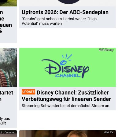
im
Upfronts 2026: Der ABC-Sendeplan
he
"Scrubs" geht schon im Herbst weiter, "High
Potential" muss warten
neuen
Hulu
Disney
tartet
Disney Channel: Zusätzlicher
UPDATE
n
Verbeitungsweg für linearen Sender
Streaming-Schwester bietet demnächst Stream an
dy aus
üllt
Disney+
FX