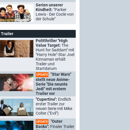
Serien unserer
Kindheit:
"Parker
Lewis - Der Coole von
der Schule"
Trailer
Politthriller "High
Value Target:
The
Hunt for Saddam" mit
"Harry Hole"-Star Joel
Kinnaman erhält
Trailer und
Startdatum
"Star Wars"
UPDATE
stellt neue Anime-
Serie "Die neunte
Jedi" mit erstem
Trailer vor
"Cupertino":
Endlich
erster Trailer zur
neuen Serie mit Mike
Colter ("Evil")
"Outer
UPDATE
Banks":
Finaler Trailer