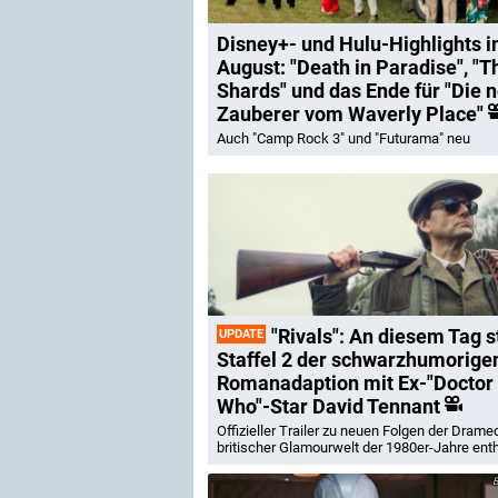
Disney+- und Hulu-Highlights 
August: "Death in Paradise", "T
Shards" und das Ende für "Die 
Zauberer vom Waverly Place"
Auch "Camp Rock 3" und "Futurama" neu
"Rivals": An diesem Tag s
UPDATE
Staffel 2 der schwarzhumorige
Romanadaption mit Ex-"Doctor
Who"-Star David Tennant
Offizieller Trailer zu neuen Folgen der Drame
britischer Glamourwelt der 1980er-Jahre enth