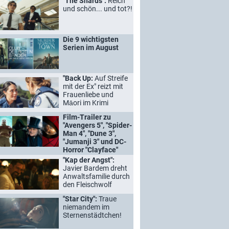
"The Shards":
Reich
und schön... und tot?!
Die 9 wichtigsten
Serien im August
"Back Up:
Auf Streife
mit der Ex" reizt mit
Frauenliebe und
Māori im Krimi
Film-Trailer zu
"Avengers 5", "Spider-
Man 4", "Dune 3",
"Jumanji 3" und DC-
Horror "Clayface"
"Kap der Angst":
Javier Bardem dreht
Anwaltsfamilie durch
den Fleischwolf
"Star City":
Traue
niemandem im
Sternenstädtchen!