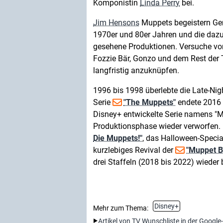
Komponistin
Linda Perry
bei.
Jim Hensons
Muppets begeistern Ge
1970er und 80er Jahren und die dazu
gesehene Produktionen. Versuche von
Fozzie Bär, Gonzo und dem Rest der T
langfristig anzuknüpfen.
1996 bis 1998 überlebte die Late-Ni
Serie
"The Muppets"
endete 2016 b
Disney+ entwickelte Serie namens "M
Produktionsphase wieder verworfen.
Die Muppets!"
, das Halloween-Speci
kurzlebiges Revival der
"Muppet B
drei Staffeln (2018 bis 2022) wieder
Disney+
Mehr zum Thema:
Artikel von TV Wunschliste in der Google