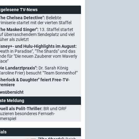
tgelesene TV-News
The Chelsea Detective":
Beliebte
rimiserie startet mit der vierten Staffel
The Masked Singer":
13. Staffel startet
uf überraschendem Sendeplatz und viel
rüher als zuletzt
isney+- und Hulu-Highlights im August:
Death in Paradise", "The Shards" und das
nde für "Die neuen Zauberer vom Waverly
lace"
Die Landarztpraxis":
Dr. Sarah König
Caroline Frier) besucht "Team Sonnenhof"
Sherlock & Daughter" feiert Free-TV-
remiere
wsübersicht
ste Meldung
uell als Polit-Thriller:
BR und ORF
uzieren besonderes Fernseh-
merspiel
ials