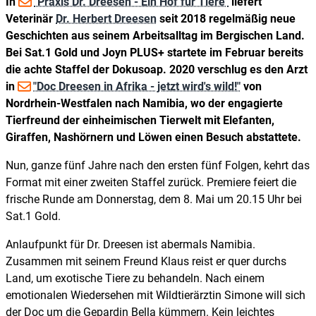
In
"Praxis Dr. Dreesen - Ein Hof für Tiere"
liefert
Veterinär
Dr. Herbert Dreesen
seit 2018 regelmäßig neue
Geschichten aus seinem Arbeitsalltag im Bergischen Land.
Bei Sat.1 Gold und Joyn PLUS+ startete im Februar bereits
die achte Staffel der Dokusoap. 2020 verschlug es den Arzt
in
"Doc Dreesen in Afrika - jetzt wird's wild!"
von
Nordrhein-Westfalen nach Namibia, wo der engagierte
Tierfreund der einheimischen Tierwelt mit Elefanten,
Giraffen, Nashörnern und Löwen einen Besuch abstattete.
Nun, ganze fünf Jahre nach den ersten fünf Folgen, kehrt das
Format mit einer zweiten Staffel zurück. Premiere feiert die
frische Runde am Donnerstag, dem 8. Mai um 20.15 Uhr bei
Sat.1 Gold.
Anlaufpunkt für Dr. Dreesen ist abermals Namibia.
Zusammen mit seinem Freund Klaus reist er quer durchs
Land, um exotische Tiere zu behandeln. Nach einem
emotionalen Wiedersehen mit Wildtierärztin Simone will sich
der Doc um die Gepardin Bella kümmern. Kein leichtes