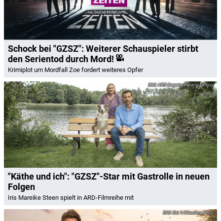
Schock bei "GZSZ": Weiterer Schauspieler stirbt
den Serientod durch Mord!
Krimiplot um Mordfall Zoe fordert weiteres Opfer
ARD Degeto/Bavaria Fiction
"Käthe und ich": "GZSZ"-Star mit Gastrolle in neuen
Folgen
Iris Mareike Steen spielt in ARD-Filmreihe mit
Sat.1/Claudius Pflug